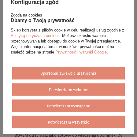
Konfiguracja zgód
Podana cena dotyczy jednej sztuki.
Zgoda na cookies
Dbamy o Twoją prywatność
Sklep korzysta z plików cookie w celu realizacji usług zgodnie z
DANE SZCZEGÓŁOWE
Polityką dotyczącą cookies
. Możesz określić warunki
przechowywania lub dostępu do cookie w Twojej przeglądarce.
Więcej informacji na temat warunków i prywatności można
OPINIE (0)
znaleźć także na stronie
Prywatność i warunki Google
.
GWARANCJA
Spersonalizuj swoje ustawienia
ZADAJ PYTANIE
Potwierdzam wybrane
Potwierdzam wymagane
Eleganckie opakowanie gratis
Potwierdzam wszystkie
Biżuterię i zegarki zakupione w sklepie internetowym
BOVEM otrzymasz jako gotowy do wręczenia upominek. Do