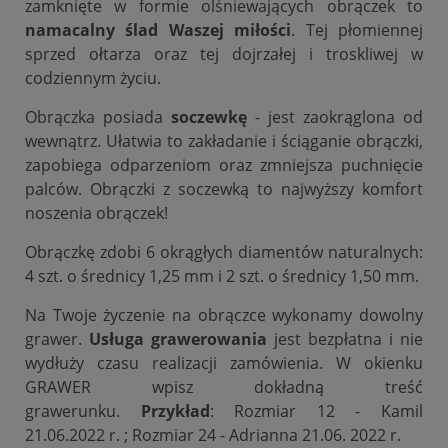
zamknięte w formie olśniewających obrączek to
namacalny ślad Waszej miłości
. Tej płomiennej
sprzed ołtarza oraz tej dojrzałej i troskliwej w
codziennym życiu.
Obrączka posiada
soczewkę
- jest zaokrąglona od
wewnątrz. Ułatwia to zakładanie i ściąganie obrączki,
zapobiega odparzeniom oraz zmniejsza puchnięcie
palców. Obrączki z soczewką to najwyższy komfort
noszenia obrączek!
Obrączkę zdobi 6 okrągłych diamentów naturalnych:
4 szt. o średnicy 1,25 mm i 2 szt. o średnicy 1,50 mm.
Na Twoje życzenie na obrączce wykonamy dowolny
grawer.
Usługa grawerowania
jest bezpłatna i nie
wydłuży czasu realizacji zamówienia. W okienku
GRAWER wpisz dokładną treść
grawerunku.
Przykład
: Rozmiar 12 - Kamil
21.06.2022 r. ; Rozmiar 24 - Adrianna 21.06. 2022 r.