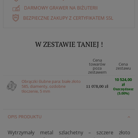
DARMOWY GRAWER NA BIŻUTERII
BEZPIECZNE ZAKUPY Z CERTYFIKATEM SSL
W ZESTAWIE TANIEJ !
Cena
towarów
Cena
poza
zestawu
zestawem
10 524,00
Obrączki ślubne para: białe złoto
zł
585, diamenty, ozdobne
11 078,00 zł
Oszczędzasz
tłoczenie, 5 mm
(5.00%)
OPIS PRODUKTU
Wytrzymały metal szlachetny – szczere złoto