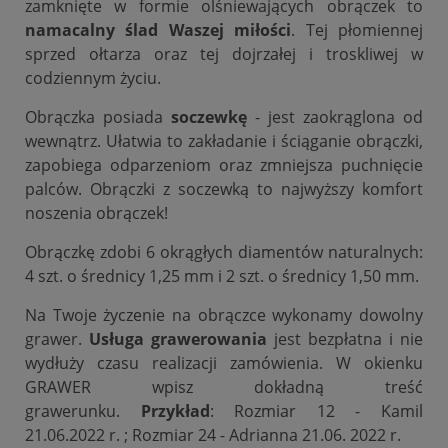
zamknięte w formie olśniewających obrączek to
namacalny ślad Waszej miłości
. Tej płomiennej
sprzed ołtarza oraz tej dojrzałej i troskliwej w
codziennym życiu.
Obrączka posiada
soczewkę
- jest zaokrąglona od
wewnątrz. Ułatwia to zakładanie i ściąganie obrączki,
zapobiega odparzeniom oraz zmniejsza puchnięcie
palców. Obrączki z soczewką to najwyższy komfort
noszenia obrączek!
Obrączkę zdobi 6 okrągłych diamentów naturalnych:
4 szt. o średnicy 1,25 mm i 2 szt. o średnicy 1,50 mm.
Na Twoje życzenie na obrączce wykonamy dowolny
grawer.
Usługa grawerowania
jest bezpłatna i nie
wydłuży czasu realizacji zamówienia. W okienku
GRAWER wpisz dokładną treść
grawerunku.
Przykład
: Rozmiar 12 - Kamil
21.06.2022 r. ; Rozmiar 24 - Adrianna 21.06. 2022 r.