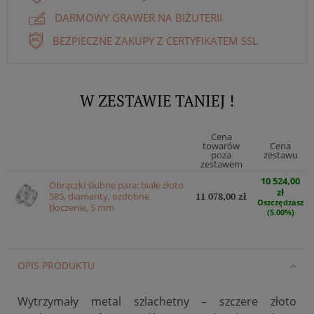
DARMOWY GRAWER NA BIŻUTERII
BEZPIECZNE ZAKUPY Z CERTYFIKATEM SSL
W ZESTAWIE TANIEJ !
Cena
towarów
Cena
poza
zestawu
zestawem
10 524,00
Obrączki ślubne para: białe złoto
zł
585, diamenty, ozdobne
11 078,00 zł
Oszczędzasz
tłoczenie, 5 mm
(5.00%)
OPIS PRODUKTU
Wytrzymały metal szlachetny – szczere złoto