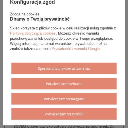
Konfiguracja zgód
Podana cena dotyczy jednej sztuki.
Zgoda na cookies
Dbamy o Twoją prywatność
Sklep korzysta z plików cookie w celu realizacji usług zgodnie z
DANE SZCZEGÓŁOWE
Polityką dotyczącą cookies
. Możesz określić warunki
przechowywania lub dostępu do cookie w Twojej przeglądarce.
Więcej informacji na temat warunków i prywatności można
OPINIE (0)
znaleźć także na stronie
Prywatność i warunki Google
.
GWARANCJA
Spersonalizuj swoje ustawienia
ZADAJ PYTANIE
Potwierdzam wybrane
Potwierdzam wymagane
Eleganckie opakowanie gratis
Potwierdzam wszystkie
Biżuterię i zegarki zakupione w sklepie internetowym
BOVEM otrzymasz jako gotowy do wręczenia upominek. Do