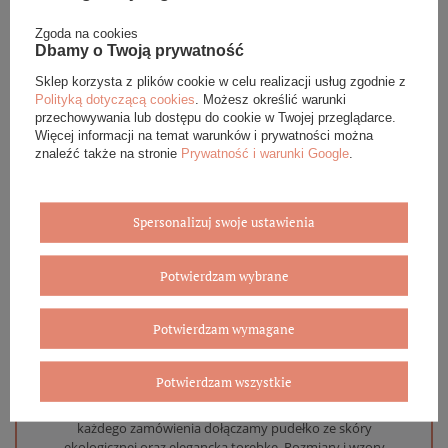
Podana cena dotyczy jednej sztuki.
Zgoda na cookies
Dbamy o Twoją prywatność
DANE SZCZEGÓŁOWE
Sklep korzysta z plików cookie w celu realizacji usług zgodnie z
Polityką dotyczącą cookies
. Możesz określić warunki
przechowywania lub dostępu do cookie w Twojej przeglądarce.
OPINIE (0)
Więcej informacji na temat warunków i prywatności można
znaleźć także na stronie
Prywatność i warunki Google
.
GWARANCJA
ZADAJ PYTANIE
Spersonalizuj swoje ustawienia
Potwierdzam wybrane
Potwierdzam wymagane
Eleganckie opakowanie gratis
Potwierdzam wszystkie
Biżuterię i zegarki zakupione w sklepie internetowym
BOVEM otrzymasz jako gotowy do wręczenia upominek. Do
każdego zamówienia dołączamy pudełko ze skóry
ekologicznej oraz elegancką torebkę. Rozmiary i wzory