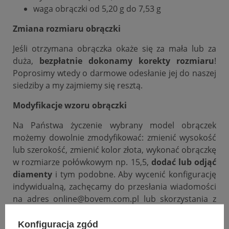
waga obrączki od 5,20 g do 7,53 g
Zmiana rozmiaru obrączki
Jeśli otrzymana obrączka okaże się za mała lub za
duża,
bezpłatnie dokonamy korekty rozmiaru
!
Poprosimy wtedy o darmowe odesłanie jej do naszej
siedziby a my zajmiemy się resztą.
Modyfikacje wzoru obrączki
Na Państwa życzenie wybrany model obrączek
możemy dowolnie zmodyfikować: zmienić wysokość
lub szerokość, zmienić kolor złota, wykonać obrączkę
w rozmiarze połówkowym np. 15,5,
dodać lub odjąć
diamenty
i tym podobne. Aby wycenić konfigurację
indywidualną, zachęcamy do przesłania wiadomości
na adres online@bovem.com.pl lub skorzystania z
zakładki zadaj pytanie.
Konfiguracja zgód