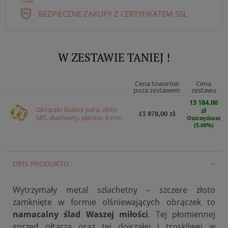
BEZPIECZNE ZAKUPY Z CERTYFIKATEM SSL
W ZESTAWIE TANIEJ !
Cena towarów
Cena
poza zestawem
zestawu
13 184,00
Obrączki ślubne para: złoto
zł
13 878,00 zł
585, diamenty, płaskie, 6 mm
Oszczędzasz
(5.00%)
OPIS PRODUKTU
Wytrzymały metal szlachetny – szczere złoto
zamknięte w formie olśniewających obrączek to
namacalny ślad Waszej miłości
. Tej płomiennej
sprzed ołtarza oraz tej dojrzałej i troskliwej w