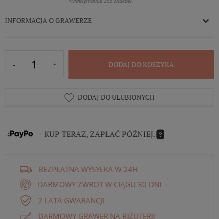
*Maksymalnie 255 znaków.
INFORMACJA O GRAWERZE
DODAJ DO KOSZYKA
DODAJ DO ULUBIONYCH
KUP TERAZ, ZAPŁAĆ PÓŹNIEJ.
?
BEZPŁATNA WYSYŁKA W 24H
DARMOWY ZWROT W CIĄGU 30 DNI
2 LATA GWARANCJI
DARMOWY GRAWER NA BIŻUTERII