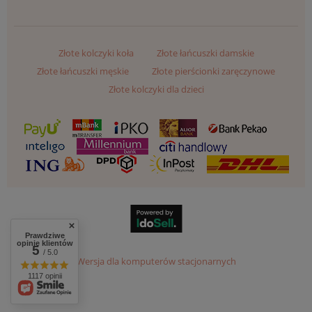
Złote kolczyki koła
Złote łańcuszki damskie
Złote łańcuszki męskie
Złote pierścionki zaręczynowe
Złote kolczyki dla dzieci
Prawdziwe
opinie klientów
5
/ 5.0
Wersja dla komputerów stacjonarnych
1117 opinii