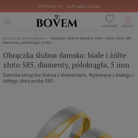
RATY PayU 0%
PayPo zapłać za 30 dni
0
ULUBIONE
KOSZYK
Jesteś tutaj:
Strona główna
Obrączka ślubna damska: białe i żółte złoto 585,
diamenty, półokrągła, 5 mm
Obrączka ślubna damska: białe i żółte
złoto 585, diamenty, półokrągła, 5 mm
Damska obrączka ślubna z diamentami. Wykonana z białego i
żółtego złota próby 585.