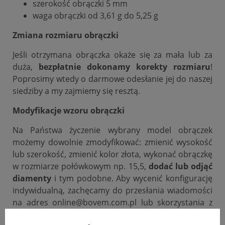
szerokość obrączki 5 mm
waga obrączki od 3,61 g do 5,25 g
Zmiana rozmiaru obrączki
Jeśli otrzymana obrączka okaże się za mała lub za
duża,
bezpłatnie dokonamy korekty rozmiaru
!
Poprosimy wtedy o darmowe odesłanie jej do naszej
siedziby a my zajmiemy się resztą.
Modyfikacje wzoru obrączki
Na Państwa życzenie wybrany model obrączek
możemy dowolnie zmodyfikować: zmienić wysokość
lub szerokość, zmienić kolor złota, wykonać obrączkę
w rozmiarze połówkowym np. 15,5,
dodać lub odjąć
diamenty
i tym podobne. Aby wycenić konfigurację
indywidualną, zachęcamy do przesłania wiadomości
na adres online@bovem.com.pl lub skorzystania z
zakładki zadaj pytanie.