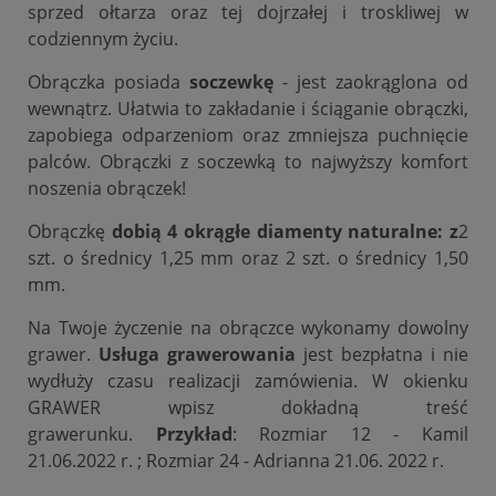
sprzed ołtarza oraz tej dojrzałej i troskliwej w
codziennym życiu.
Obrączka posiada
soczewkę
- jest zaokrąglona od
wewnątrz. Ułatwia to zakładanie i ściąganie obrączki,
zapobiega odparzeniom oraz zmniejsza puchnięcie
palców. Obrączki z soczewką to najwyższy komfort
noszenia obrączek!
Obrączkę
dobią 4 okrągłe diamenty naturalne
:
z
2
szt. o średnicy 1,25 mm oraz 2 szt. o średnicy 1,50
mm.
Na Twoje życzenie na obrączce wykonamy dowolny
grawer.
Usługa grawerowania
jest bezpłatna i nie
wydłuży czasu realizacji zamówienia. W okienku
GRAWER wpisz dokładną treść
grawerunku.
Przykład
: Rozmiar 12 - Kamil
21.06.2022 r. ; Rozmiar 24 - Adrianna 21.06. 2022 r.