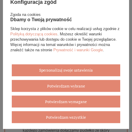
Konfiguracja zgód
Podana cena dotyczy jednej sztuki.
Zgoda na cookies
Dbamy o Twoją prywatność
DANE SZCZEGÓŁOWE
Sklep korzysta z plików cookie w celu realizacji usług zgodnie z
Polityką dotyczącą cookies
. Możesz określić warunki
przechowywania lub dostępu do cookie w Twojej przeglądarce.
OPINIE (0)
Więcej informacji na temat warunków i prywatności można
znaleźć także na stronie
Prywatność i warunki Google
.
GWARANCJA
ZADAJ PYTANIE
Spersonalizuj swoje ustawienia
Potwierdzam wybrane
Potwierdzam wymagane
Eleganckie opakowanie gratis
Potwierdzam wszystkie
Biżuterię i zegarki zakupione w sklepie internetowym
BOVEM otrzymasz jako gotowy do wręczenia upominek. Do
każdego zamówienia dołączamy pudełko ze skóry