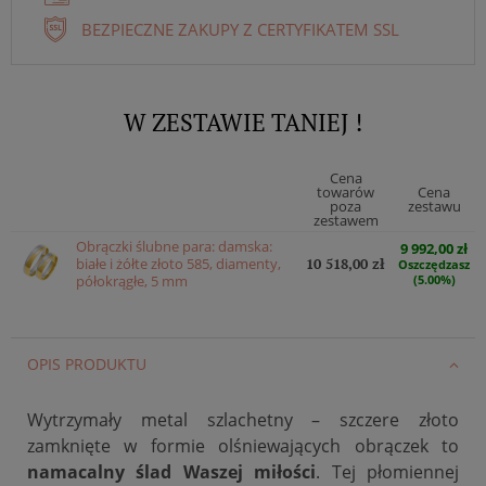
BEZPIECZNE ZAKUPY Z CERTYFIKATEM SSL
W ZESTAWIE TANIEJ !
Cena
towarów
Cena
poza
zestawu
zestawem
Obrączki ślubne para: damska:
9 992,00 zł
białe i żółte złoto 585, diamenty,
10 518,00 zł
Oszczędzasz
półokrągłe, 5 mm
(5.00%)
OPIS PRODUKTU
Wytrzymały metal szlachetny – szczere złoto
zamknięte w formie olśniewających obrączek to
namacalny ślad Waszej miłości
. Tej płomiennej