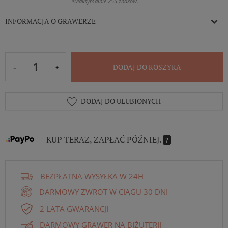
*Maksymalnie 255 znaków.
INFORMACJA O GRAWERZE
DODAJ DO KOSZYKA
DODAJ DO ULUBIONYCH
KUP TERAZ, ZAPŁAĆ PÓŹNIEJ.
?
BEZPŁATNA WYSYŁKA W 24H
DARMOWY ZWROT W CIĄGU 30 DNI
2 LATA GWARANCJI
DARMOWY GRAWER NA BIŻUTERII