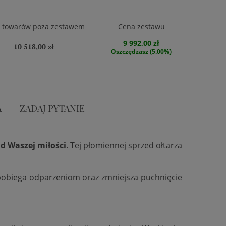
 towarów poza zestawem
Cena zestawu
9 992,00 zł
10 518,00 zł
Oszczędzasz (5.00%)
A
ZADAJ PYTANIE
d Waszej miłości
. Tej płomiennej sprzed ołtarza
zapobiega odparzeniom oraz zmniejsza puchnięcie