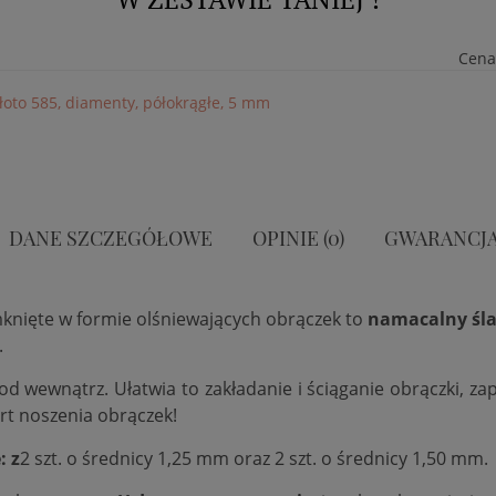
Cena
złoto 585, diamenty, półokrągłe, 5 mm
DANE SZCZEGÓŁOWE
OPINIE (0)
GWARANCJ
mknięte w formie olśniewających obrączek to
namacalny śla
.
 od wewnątrz. Ułatwia to zakładanie i ściąganie obrączki, 
rt noszenia obrączek!
e
:
z
2 szt. o średnicy 1,25 mm oraz 2 szt. o średnicy 1,50 mm.