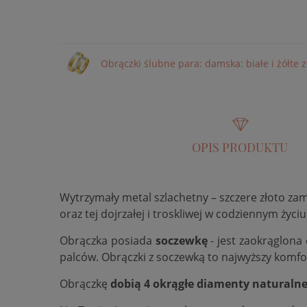
Obrączki ślubne para: damska: białe i żółte 
OPIS PRODUKTU
Wytrzymały metal szlachetny – szczere złoto za
oraz tej dojrzałej i troskliwej w codziennym życiu
Obrączka posiada
soczewkę
- jest zaokrąglona
palców. Obrączki z soczewką to najwyższy komfo
Obrączkę
dobią 4 okrągłe diamenty naturaln