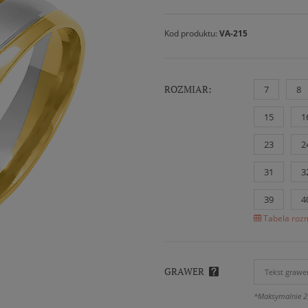
Kod produktu:
VA-215
ROZMIAR:
7
8
15
1
23
2
31
3
39
4
Tabela rozm
GRAWER
*Maksymalnie 2