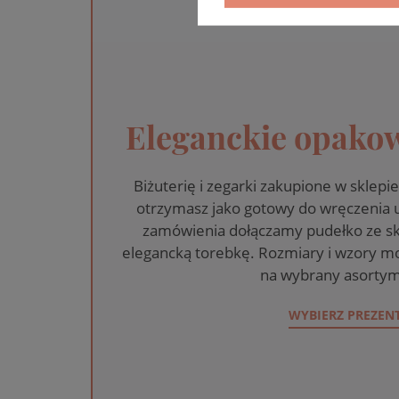
Eleganckie opakow
Biżuterię i zegarki zakupione w skle
otrzymasz jako gotowy do wręczenia
zamówienia dołączamy pudełko ze sk
elegancką torebkę. Rozmiary i wzory mo
na wybrany asortym
WYBIERZ PREZEN