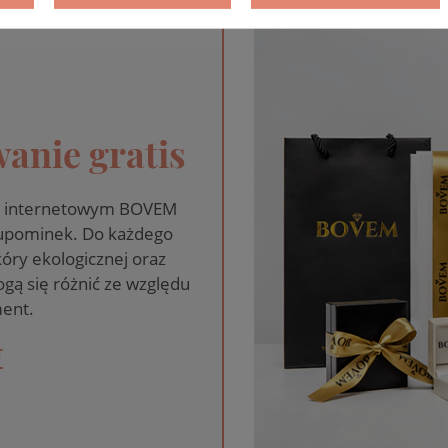
anie gratis
pie internetowym BOVEM
 upominek. Do każdego
óry ekologicznej oraz
gą się różnić ze względu
ent.
T