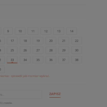
9
10
11
12
13
14
6
17
18
19
20
21
22
4
25
26
27
28
29
30
2
33
34
35
36
37
38
0
iarów - sprawdź jaki rozmiar wybrać.
ZAPISZ
55 znaków.