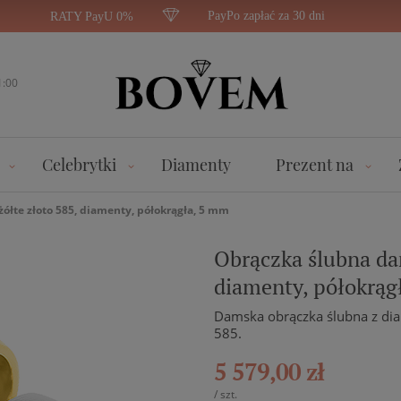
PayPo zapłać za 30 dni
RATY PayU 0%
1:00
Celebrytki
Diamenty
Prezent na
żółte złoto 585, diamenty, półokrągła, 5 mm
Obrączka ślubna dam
diamenty, półokrąg
Damska obrączka ślubna z dia
585.
5 579,00 zł
/
szt.