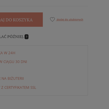
AJ DO KOSZYKA
dodaj do ulubionych
ŁAĆ PÓŹNIEJ.
?
KA W 24H
 CIĄGU 30 DNI
NA BIŻUTERII
 Z CERTYFIKATEM SSL