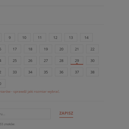
9
10
11
12
13
14
6
17
18
19
20
21
22
4
25
26
27
28
29
30
2
33
34
35
36
37
38
0
iarów - sprawdź jaki rozmiar wybrać.
ZAPISZ
55 znaków.