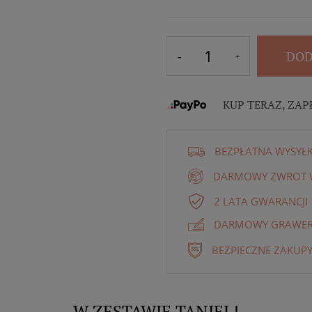
DOD
KUP TERAZ, ZAP
BEZPŁATNA WYSYŁ
DARMOWY ZWROT W
2 LATA GWARANCJI
DARMOWY GRAWER 
BEZPIECZNE ZAKUPY
W ZESTAWIE TANIEJ !