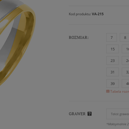
Kod produktu:
VA-215
ROZMIAR:
7
8
15
1
23
2
31
3
39
4
Tabela rozm
GRAWER
*Maksymalnie 2