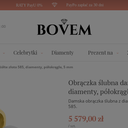
PayPo zapłać za 30 dni
RATY PayU 0%
1:00
Celebrytki
Diamenty
Prezent na
żółte złoto 585, diamenty, półokrągła, 5 mm
Obrączka ślubna dam
diamenty, półokrąg
Damska obrączka ślubna z dia
585.
5 579,00 zł
/
szt.