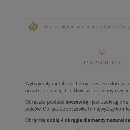
Obrączki ślubne para: damska: białe i żółte 
OPIS PRODUKTU
Wytrzymały metal szlachetny – szczere złoto za
oraz tej dojrzałej i troskliwej w codziennym życiu
Obrączka posiada
soczewkę
- jest zaokrąglona
palców. Obrączki z soczewką to najwyższy komfo
Obrączkę
dobią 4 okrągłe diamenty naturaln