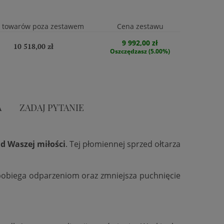
 towarów poza zestawem
Cena zestawu
9 992,00 zł
10 518,00 zł
Oszczędzasz (5.00%)
A
ZADAJ PYTANIE
d Waszej miłości
. Tej płomiennej sprzed ołtarza
zapobiega odparzeniom oraz zmniejsza puchnięcie