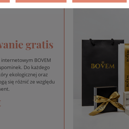
anie gratis
pie internetowym BOVEM
 upominek. Do każdego
óry ekologicznej oraz
gą się różnić ze względu
ent.
T