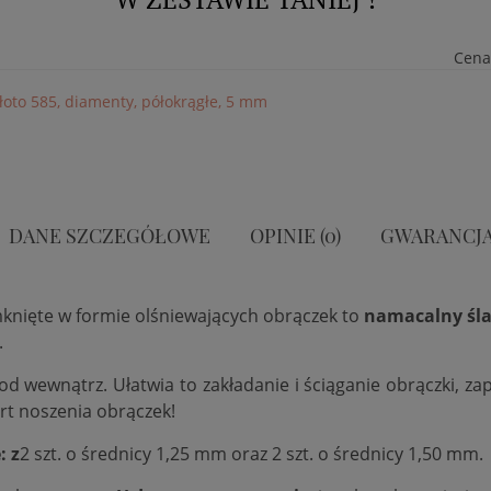
Cena
złoto 585, diamenty, półokrągłe, 5 mm
DANE SZCZEGÓŁOWE
OPINIE (0)
GWARANCJ
mknięte w formie olśniewających obrączek to
namacalny śla
.
 od wewnątrz. Ułatwia to zakładanie i ściąganie obrączki, 
rt noszenia obrączek!
e
:
z
2 szt. o średnicy 1,25 mm oraz 2 szt. o średnicy 1,50 mm.