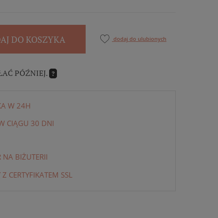
AJ DO KOSZYKA
dodaj do ulubionych
ŁAĆ PÓŹNIEJ.
?
KA W 24H
 CIĄGU 30 DNI
NA BIŻUTERII
 Z CERTYFIKATEM SSL