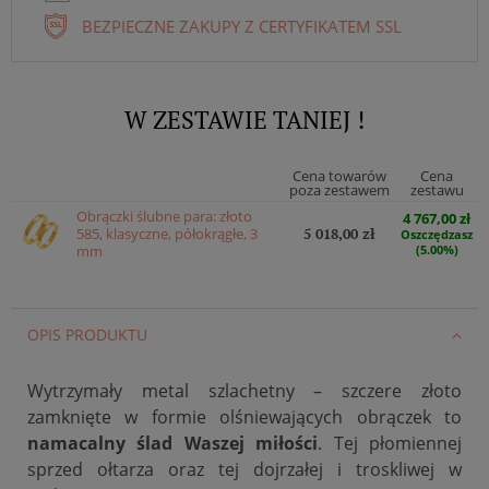
BEZPIECZNE ZAKUPY Z CERTYFIKATEM SSL
W ZESTAWIE TANIEJ !
Cena towarów
Cena
poza zestawem
zestawu
Obrączki ślubne para: złoto
4 767,00 zł
585, klasyczne, półokrągłe, 3
5 018,00 zł
Oszczędzasz
mm
(5.00%)
OPIS PRODUKTU
Wytrzymały metal szlachetny – szczere złoto
zamknięte w formie olśniewających obrączek to
namacalny ślad Waszej miłości
. Tej płomiennej
sprzed ołtarza oraz tej dojrzałej i troskliwej w