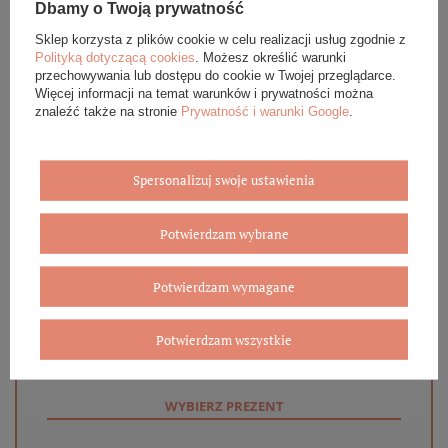
Dbamy o Twoją prywatność
OPINIE (0)
Sklep korzysta z plików cookie w celu realizacji usług zgodnie z
Polityką dotyczącą cookies
. Możesz określić warunki
GWARANCJA
przechowywania lub dostępu do cookie w Twojej przeglądarce.
Więcej informacji na temat warunków i prywatności można
znaleźć także na stronie
Prywatność i warunki Google
.
ZADAJ PYTANIE
Spersonalizuj swoje ustawienia
Potwierdzam wybrane
Eleganckie opakowanie gratis
Potwierdzam wymagane
Biżuterię i zegarki zakupione w sklepie internetowym
BOVEM otrzymasz jako gotowy do wręczenia upominek. Do
każdego zamówienia dołączamy pudełko ze skóry
Potwierdzam wszystkie
ekologicznej oraz elegancką torebkę. Rozmiary i wzory
mogą się różnić ze względu na wybrany asortyment.
WYBIERZ PREZENT