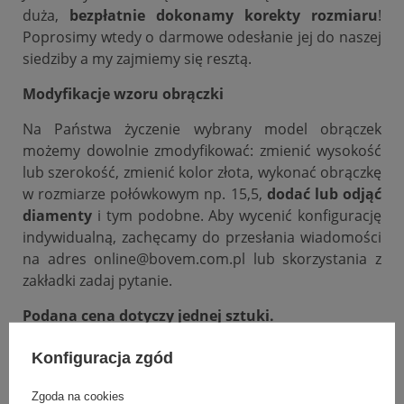
duża,
bezpłatnie dokonamy korekty rozmiaru
!
Poprosimy wtedy o darmowe odesłanie jej do naszej
siedziby a my zajmiemy się resztą.
Modyfikacje wzoru obrączki
Na Państwa życzenie wybrany model obrączek
możemy dowolnie zmodyfikować: zmienić wysokość
lub szerokość, zmienić kolor złota, wykonać obrączkę
w rozmiarze połówkowym np. 15,5,
dodać lub odjąć
diamenty
i tym podobne. Aby wycenić konfigurację
indywidualną, zachęcamy do przesłania wiadomości
na adres online@bovem.com.pl lub skorzystania z
zakładki zadaj pytanie.
Podana cena dotyczy jednej sztuki.
Konfiguracja zgód
DANE SZCZEGÓŁOWE
Zgoda na cookies