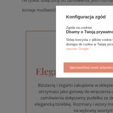
certyfikat dołączony do zamówienia. Jeśli rozmi
Istnieje możliwość wykonania pierścionka w
biał
Konfiguracja zgód
Zgoda na cookies
Dbamy o Twoją prywatn
Sklep korzysta z plików cookie 
dostępu do cookie w Twojej prz
warunki Google
.
Spersonalizuj swoje ustawien
Eleganckie opakow
Biżuterię i zegarki zakupione w skle
otrzymasz jako gotowy do wręczenia
zamówienia dołączamy pudełko ze sk
elegancką torebkę. Rozmiary i wzory mo
na wybrany asortym