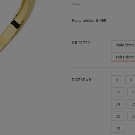
/
szt.
Kod produktu:
B-468
KRUSZEC:
białe złot
żółte złot
ROZMIAR:
8
9
16
1
24
2
32
3
40