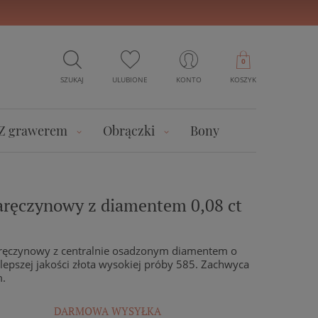
0
SZUKAJ
ULUBIONE
KONTO
KOSZYK
Z grawerem
Obrączki
Bony
zaręczynowy z diamentem 0,08 ct
zaręczynowy z centralnie osadzonym diamentem o
lepszej jakości złota wysokiej próby 585. Zachwyca
.
DARMOWA WYSYŁKA