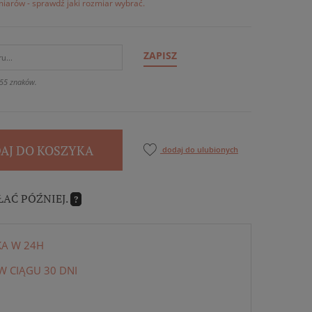
iarów - sprawdź jaki rozmiar wybrać.
ZAPISZ
55 znaków.
AJ DO KOSZYKA
dodaj do ulubionych
ŁAĆ PÓŹNIEJ.
?
KA W 24H
 CIĄGU 30 DNI