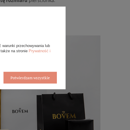
tę rozmiaru
pierścionka.
ć warunki przechowywania lub
 także na stronie
Prywatność i
Potwierdzam wszystkie