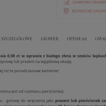
DARMOWY GRAWER 
BEZPIECZNE ZAKUPY
 SZCZEGÓŁOWE
GRAWER
OPINIE (0)
GWA
e 0,08 ct w oprawie z białego złota w sześciu łapkac
czynowy lub prezent na wyjątkową okazję.
iej niż te ponadczasowe kamienie!
niona jest od rozmiaru pierścionka)
ku - gotowy do wręczenia jako
prezent lub pierścionek z