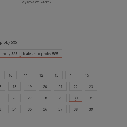
Wysyłka we wtorek
o próby 585
o próby 585 || białe złoto próby 585
10
11
12
13
14
15
7
18
19
20
21
22
23
5
26
27
28
29
30
31
3
34
35
36
37
38
39