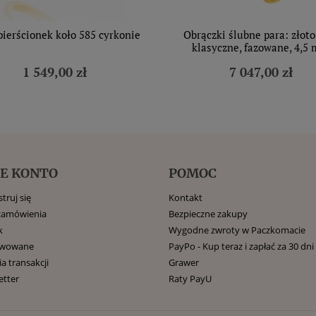
pierścionek koło 585 cyrkonie
Obrączki ślubne para: złoto
klasyczne, fazowane, 4,5
1 549,00 zł
7 047,00 zł
E KONTO
POMOC
truj się
Kontakt
zamówienia
Bezpieczne zakupy
k
Wygodne zwroty w Paczkomacie
rwowane
PayPo - Kup teraz i zapłać za 30 dni
ia transakcji
Grawer
etter
Raty PayU