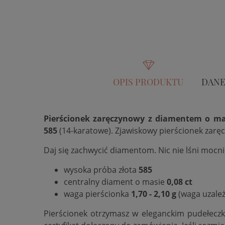
OPIS PRODUKTU
DANE
Pierścionek zaręczynowy z diamentem o masi
585
(14-karatowe). Zjawiskowy pierścionek zarę
Daj się zachwycić diamentom. Nic nie lśni mocn
wysoka próba złota
585
centralny diament o masie
0,08 ct
waga pierścionka
1,70 - 2,10 g
(waga uzależ
Pierścionek otrzymasz w eleganckim pudełecz