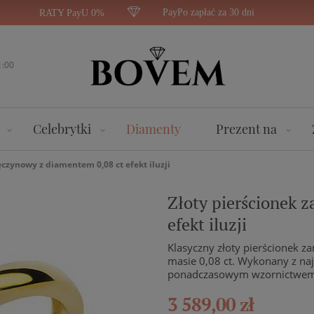
PayPo zapłać za 30 dni
RATY PayU 0%
1:00
Celebrytki
Diamenty
Prezent na
ęczynowy z diamentem 0,08 ct efekt iluzji
Złoty pierścionek 
efekt iluzji
Klasyczny złoty pierścionek 
masie 0,08 ct. Wykonany z naj
ponadczasowym wzornictwem
3 589,00 zł