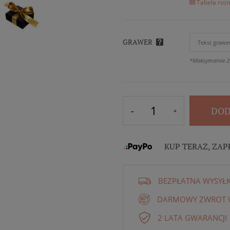
Tabela rozm
GRAWER
*Maksymalnie 2
DOD
KUP TERAZ, ZAP
BEZPŁATNA WYSYŁ
DARMOWY ZWROT W
2 LATA GWARANCJI