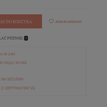
AJ DO KOSZYKA
dodaj do ulubionych
ŁAĆ PÓŹNIEJ.
?
KA W 24H
 CIĄGU 30 DNI
NA BIŻUTERII
 Z CERTYFIKATEM SSL