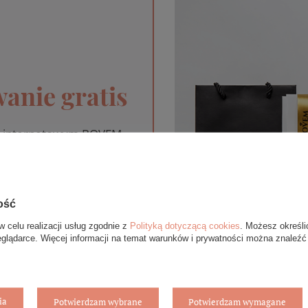
anie gratis
pie internetowym BOVEM
 upominek. Do każdego
óry ekologicznej oraz
gą się różnić ze względu
ent.
ość
w celu realizacji usług zgodnie z
Polityką dotyczącą cookies
. Możesz określi
T
eglądarce. Więcej informacji na temat warunków i prywatności można znaleźć
ia
Potwierdzam wybrane
Potwierdzam wymagane