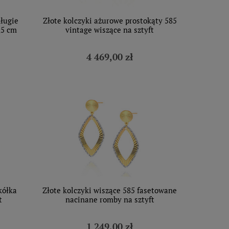
długie
Złote kolczyki ażurowe prostokąty 585
,5 cm
vintage wiszące na sztyft
4 469,00 zł
kółka
Złote kolczyki wiszące 585 fasetowane
t
nacinane romby na sztyft
1 249,00 zł