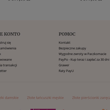
E KONTO
POMOC
truj się
Kontakt
zamówienia
Bezpieczne zakupy
k
Wygodne zwroty w Paczkomacie
rwowane
PayPo - Kup teraz i zapłać za 30 dni
ia transakcji
Grawer
etter
Raty PayU
zki damskie
Złote łańcuszki męskie
Złote pierścionki zarę