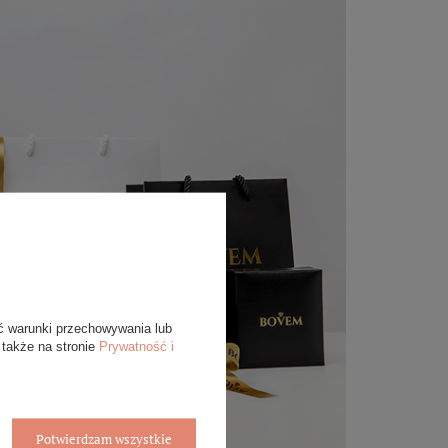
ć warunki przechowywania lub
 także na stronie
Prywatność i
Potwierdzam wszystkie