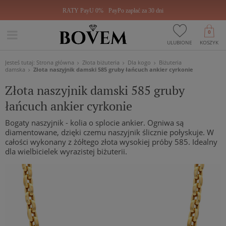
RATY PayU 0%
PayPo zapłać za 30 dni
0
ULUBIONE
KOSZYK
Jesteś tutaj:
Strona główna
Złota biżuteria
Dla kogo
Biżuteria
damska
Złota naszyjnik damski 585 gruby łańcuch ankier cyrkonie
Złota naszyjnik damski 585 gruby
łańcuch ankier cyrkonie
Bogaty naszyjnik - kolia o splocie ankier. Ogniwa są
diamentowane, dzięki czemu naszyjnik ślicznie połyskuje. W
całości wykonany z żółtego złota wysokiej próby 585. Idealny
dla wielbicielek wyrazistej biżuterii.