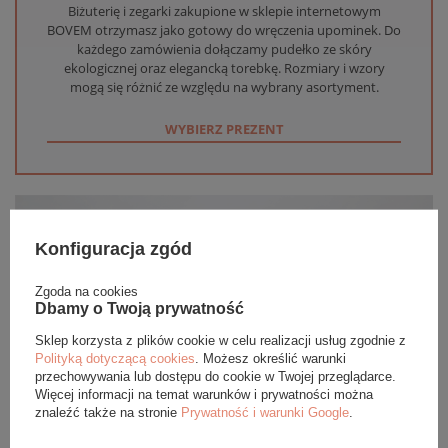
Biżuterię i zegarki zakupione w sklepie internetowym
BOVEM otrzymasz jako gotowy do wręczenia upominek. Do
każdego zamówienia dołączamy pudełko ze skóry
ekologicznej oraz elegancką torebkę. Rozmiary i wzory
mogą się różnić ze względu na wybrany asortyment.
WYBIERZ PREZENT
Konfiguracja zgód
Zgoda na cookies
Dbamy o Twoją prywatność
Sklep korzysta z plików cookie w celu realizacji usług zgodnie z
Polityką dotyczącą cookies
. Możesz określić warunki
przechowywania lub dostępu do cookie w Twojej przeglądarce.
Więcej informacji na temat warunków i prywatności można
znaleźć także na stronie
Prywatność i warunki Google
.