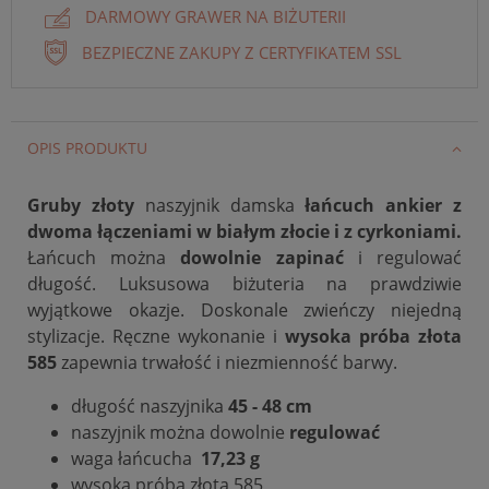
DARMOWY GRAWER NA BIŻUTERII
BEZPIECZNE ZAKUPY Z CERTYFIKATEM SSL
OPIS PRODUKTU
Gruby złoty
naszyjnik damska
łańcuch ankier z
dwoma łączeniami w białym złocie i z cyrkoniami.
Łańcuch można
dowolnie zapinać
i regulować
długość. Luksusowa biżuteria na prawdziwie
wyjątkowe okazje. Doskonale zwieńczy niejedną
stylizacje.
Ręczne wykonanie i
wysoka próba złota
585
zapewnia trwałość i niezmienność barwy.
długość naszyjnika
45 - 48 cm
naszyjnik można dowolnie
regulować
waga łańcucha
17,23 g
wysoka próba złota 585