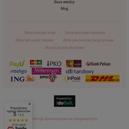
Baza wiedzy
Blog
Złote kolczyki koła
Złote łańcuszki damskie
Złote łańcuszki męskie
Złote pierścionki zaręczynowe
Złote kolczyki dla dzieci
Prawdziwe
opinie klientów
5
/ 5.0
Wersja dla komputerów stacjonarnych
1116 opinii