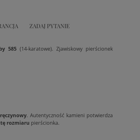
RANCJA
ZADAJ PYTANIE
óby 585
(14-karatowe). Zjawiskowy pierścionek
aręczynowy
. Autentyczność kamieni potwierdza
tę rozmiaru
pierścionka.