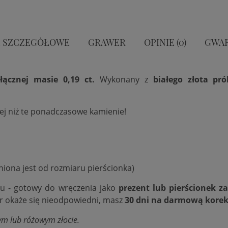
 SZCZEGÓŁOWE
GRAWER
OPINIE (0)
GWA
ącznej masie 0,19 ct.
Wykonany z
białego
złota pr
iej niż te ponadczasowe kamienie!
niona jest od rozmiaru pierścionka)
ku - gotowy do wręczenia jako
prezent lub pierścionek z
ar okaże się nieodpowiedni, masz
30 dni na darmową korek
ym lub różowym złocie.