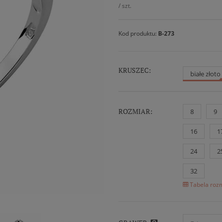
/
szt.
Kod produktu:
B-273
KRUSZEC:
białe złot
ROZMIAR:
8
9
16
1
24
2
32
Tabela rozm