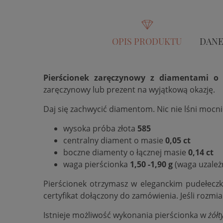
OPIS PRODUKTU
DANE
Pierścionek zaręczynowy z diamentami o ł
zaręczynowy lub prezent na wyjątkową okazję.
Daj się zachwycić diamentom. Nic nie lśni mocn
wysoka próba złota
585
centralny diament o masie
0,05 ct
boczne diamenty o łącznej masie
0,14 ct
waga pierścionka
1,50 -1,90 g
(waga uzależ
Pierścionek otrzymasz w eleganckim pudełecz
certyfikat dołączony do zamówienia. Jeśli rozmi
Istnieje możliwość wykonania pierścionka w
żółt