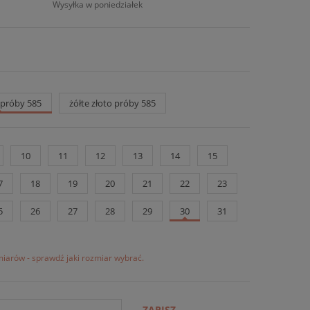
Wysyłka w poniedziałek
o próby 585
żółte złoto próby 585
10
11
12
13
14
15
7
18
19
20
21
22
23
5
26
27
28
29
30
31
iarów - sprawdź jaki rozmiar wybrać.
ZAPISZ