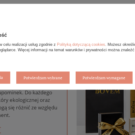
ość
w celu realizacji usług zgodnie z
Polityką dotyczącą cookies
. Możesz określi
eglądarce. Więcej informacji na temat warunków i prywatności można znaleźć
anie gratis
ia
Potwierdzam wybrane
Potwierdzam wymagane
pie internetowym BOVEM
 upominek. Do każdego
óry ekologicznej oraz
gą się różnić ze względu
ent.
T