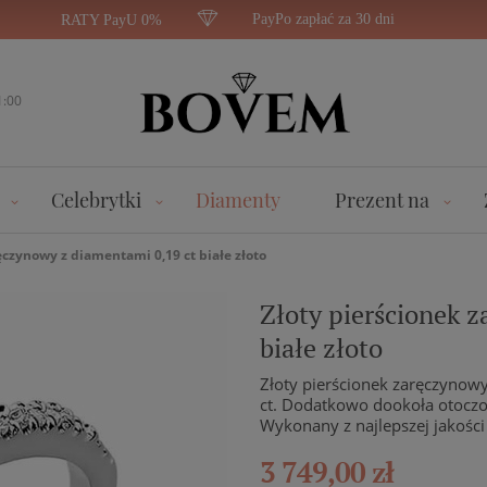
PayPo zapłać za 30 dni
RATY PayU 0%
1:00
Celebrytki
Diamenty
Prezent na
ęczynowy z diamentami 0,19 ct białe złoto
Złoty pierścionek 
białe złoto
Złoty pierścionek zaręczynow
ct. Dodatkowo dookoła otoczo
Wykonany z najlepszej jakości
3 749,00 zł