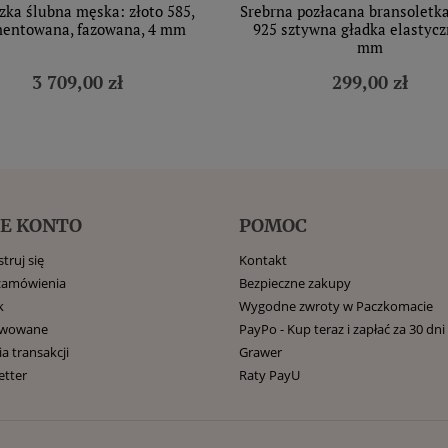
zka ślubna męska: złoto 585,
Srebrna pozłacana bransoletk
entowana, fazowana, 4 mm
925 sztywna gładka elastycz
mm
3 709,00 zł
299,00 zł
E KONTO
POMOC
truj się
Kontakt
zamówienia
Bezpieczne zakupy
k
Wygodne zwroty w Paczkomacie
rwowane
PayPo - Kup teraz i zapłać za 30 dni
ia transakcji
Grawer
etter
Raty PayU