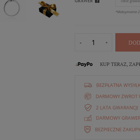
GRAWER
*Maksymalnie 2
DOD
KUP TERAZ, ZAP
BEZPŁATNA WYSYŁ
DARMOWY ZWROT W
2 LATA GWARANCJI
DARMOWY GRAWER 
BEZPIECZNE ZAKUPY