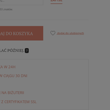
55 znaków.
AJ DO KOSZYKA
dodaj do ulubionych
ŁAĆ PÓŹNIEJ.
?
KA W 24H
 CIĄGU 30 DNI
NA BIŻUTERII
 Z CERTYFIKATEM SSL