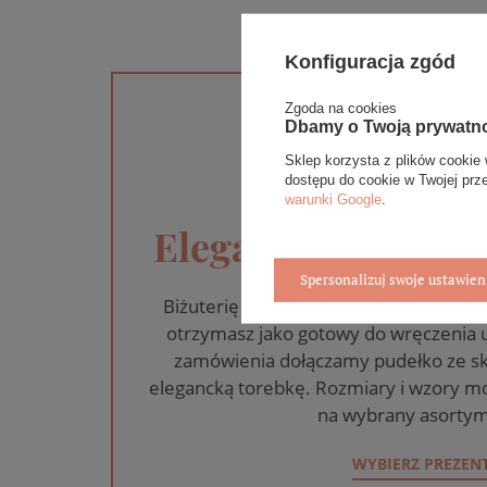
Konfiguracja zgód
Zgoda na cookies
Dbamy o Twoją prywatn
Sklep korzysta z plików cookie 
dostępu do cookie w Twojej prz
warunki Google
.
Eleganckie opakow
Spersonalizuj swoje ustawien
Biżuterię i zegarki zakupione w skle
otrzymasz jako gotowy do wręczenia
zamówienia dołączamy pudełko ze sk
elegancką torebkę. Rozmiary i wzory mo
na wybrany asortym
WYBIERZ PREZEN