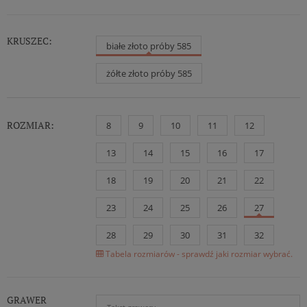
KRUSZEC:
białe złoto próby 585
żółte złoto próby 585
ROZMIAR:
8
9
10
11
12
13
14
15
16
17
18
19
20
21
22
23
24
25
26
27
28
29
30
31
32
Tabela rozmiarów - sprawdź jaki rozmiar wybrać.
GRAWER