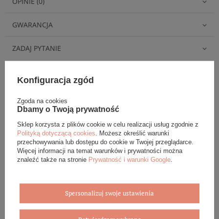
OPINIE (0)
GWARANCJA
ZADAJ PYTANIE
Konfiguracja zgód
Zgoda na cookies
Eleganckie opakowanie gratis
Dbamy o Twoją prywatność
Sklep korzysta z plików cookie w celu realizacji usług zgodnie z
Biżuterię i zegarki zakupione w sklepie internetowym
Polityką dotyczącą cookies
. Możesz określić warunki
BOVEM otrzymasz jako gotowy do wręczenia upominek. Do
przechowywania lub dostępu do cookie w Twojej przeglądarce.
każdego zamówienia dołączamy pudełko ze skóry
Więcej informacji na temat warunków i prywatności można
ekologicznej oraz elegancką torebkę. Rozmiary i wzory
znaleźć także na stronie
Prywatność i warunki Google
.
mogą się różnić ze względu na wybrany asortyment.
WYBIERZ PREZENT
Spersonalizuj swoje ustawienia