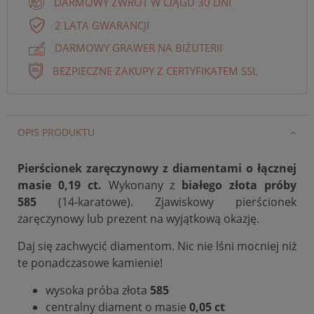
DARMOWY ZWROT W CIĄGU 30 DNI
2 LATA GWARANCJI
DARMOWY GRAWER NA BIŻUTERII
BEZPIECZNE ZAKUPY Z CERTYFIKATEM SSL
OPIS PRODUKTU
Pierścionek zaręczynowy z diamentami o łącznej
masie 0,19 ct.
Wykonany z
białego
złota próby
585
(14-karatowe). Zjawiskowy pierścionek
zaręczynowy lub prezent na wyjątkową okazję.
Daj się zachwycić diamentom. Nic nie lśni mocniej niż
te ponadczasowe kamienie!
wysoka próba złota
585
centralny diament o masie
0,05 ct