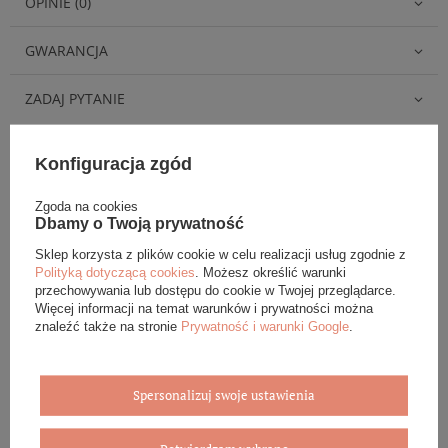
OPINIE (0)
GWARANCJA
ZADAJ PYTANIE
Konfiguracja zgód
Zgoda na cookies
Eleganckie opakowanie gratis
Dbamy o Twoją prywatność
Sklep korzysta z plików cookie w celu realizacji usług zgodnie z
Biżuterię i zegarki zakupione w sklepie internetowym
Polityką dotyczącą cookies
. Możesz określić warunki
BOVEM otrzymasz jako gotowy do wręczenia upominek. Do
przechowywania lub dostępu do cookie w Twojej przeglądarce.
każdego zamówienia dołączamy pudełko ze skóry
Więcej informacji na temat warunków i prywatności można
ekologicznej oraz elegancką torebkę. Rozmiary i wzory
znaleźć także na stronie
Prywatność i warunki Google
.
mogą się różnić ze względu na wybrany asortyment.
WYBIERZ PREZENT
Spersonalizuj swoje ustawienia