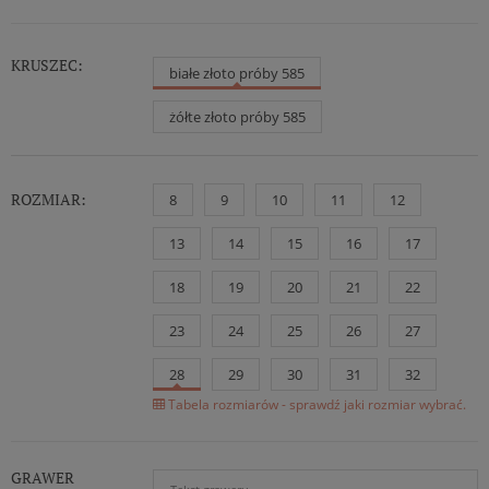
KRUSZEC:
białe złoto próby 585
żółte złoto próby 585
ROZMIAR:
8
9
10
11
12
13
14
15
16
17
18
19
20
21
22
23
24
25
26
27
28
29
30
31
32
Tabela rozmiarów - sprawdź jaki rozmiar wybrać.
GRAWER