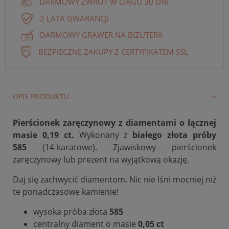
DARMOWY ZWROT W CIĄGU 30 DNI
2 LATA GWARANCJI
DARMOWY GRAWER NA BIŻUTERII
BEZPIECZNE ZAKUPY Z CERTYFIKATEM SSL
OPIS PRODUKTU
Pierścionek zaręczynowy z diamentami o łącznej
masie 0,19 ct.
Wykonany z
białego
złota próby
585
(14-karatowe). Zjawiskowy pierścionek
zaręczynowy lub prezent na wyjątkową okazję.
Daj się zachwycić diamentom. Nic nie lśni mocniej niż
te ponadczasowe kamienie!
wysoka próba złota
585
centralny diament o masie
0,05 ct