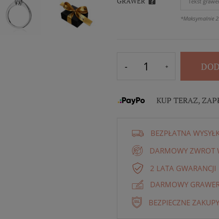
GRAWER
*Maksymalnie 2
DOD
KUP TERAZ, ZAP
BEZPŁATNA WYSYŁ
DARMOWY ZWROT W
2 LATA GWARANCJI
DARMOWY GRAWER 
BEZPIECZNE ZAKUPY