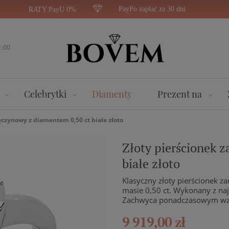
PayPo zapłać za 30 dni
RATY PayU 0%
1:00
Celebrytki
Diamenty
Prezent na
ęczynowy z diamentem 0,50 ct białe złoto
Złoty pierścionek 
białe złoto
Klasyczny złoty pierścionek 
masie 0,50 ct. Wykonany z najl
Zachwyca ponadczasowym wz
9 919,00 zł