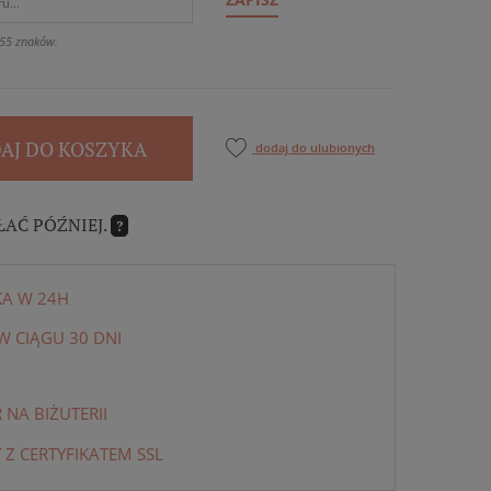
55 znaków.
AJ DO KOSZYKA
dodaj do ulubionych
ŁAĆ PÓŹNIEJ.
?
KA W 24H
 CIĄGU 30 DNI
NA BIŻUTERII
 Z CERTYFIKATEM SSL