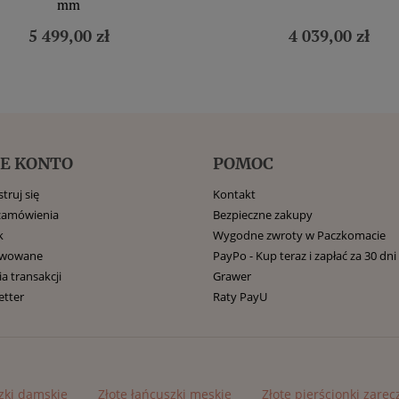
mm
5 499,00 zł
4 039,00 zł
E KONTO
POMOC
truj się
Kontakt
zamówienia
Bezpieczne zakupy
k
Wygodne zwroty w Paczkomacie
rwowane
PayPo - Kup teraz i zapłać za 30 dni
ia transakcji
Grawer
etter
Raty PayU
zki damskie
Złote łańcuszki męskie
Złote pierścionki zarę