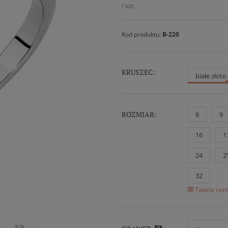
/
szt.
Kod produktu:
B-220
KRUSZEC:
białe złot
ROZMIAR:
8
9
16
1
24
2
32
Tabela rozm