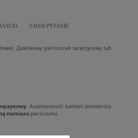
RANCJA
ZADAJ PYTANIE
atowe). Zjawiskowy pierścionek zaręczynowy lub
aręczynowy
. Autentyczność kamieni potwierdza
tę rozmiaru
pierścionka.