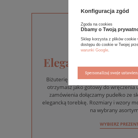
Konfiguracja zgód
Zgoda na cookies
Dbamy o Twoją prywatn
Sklep korzysta z plików cookie 
dostępu do cookie w Twojej prz
warunki Google
.
Eleganckie opakow
Spersonalizuj swoje ustawien
Biżuterię i zegarki zakupione w skle
otrzymasz jako gotowy do wręczenia
zamówienia dołączamy pudełko ze sk
elegancką torebkę. Rozmiary i wzory mo
na wybrany asortym
WYBIERZ PREZEN