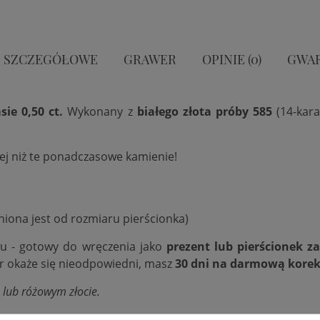
 SZCZEGÓŁOWE
GRAWER
OPINIE (0)
GWA
ie 0,50 ct.
Wykonany z
białego złota próby 585
(14-kar
iej niż te ponadczasowe kamienie!
niona jest od rozmiaru pierścionka)
ku - gotowy do wręczenia jako
prezent lub pierścionek z
ar okaże się nieodpowiedni, masz
30 dni na darmową korek
 lub różowym złocie.