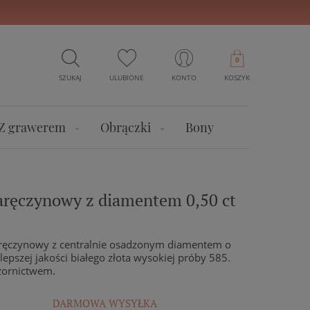
0
SZUKAJ
ULUBIONE
KONTO
KOSZYK
Z grawerem
Obrączki
Bony
zaręczynowy z diamentem 0,50 ct
zaręczynowy z centralnie osadzonym diamentem o
epszej jakości białego złota wysokiej próby 585.
ornictwem.
DARMOWA WYSYŁKA