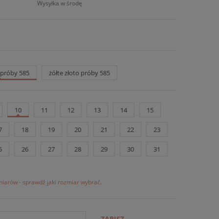
Wysyłka w środę
o próby 585
żółte złoto próby 585
10
11
12
13
14
15
7
18
19
20
21
22
23
5
26
27
28
29
30
31
iarów - sprawdź jaki rozmiar wybrać.
ZAPISZ