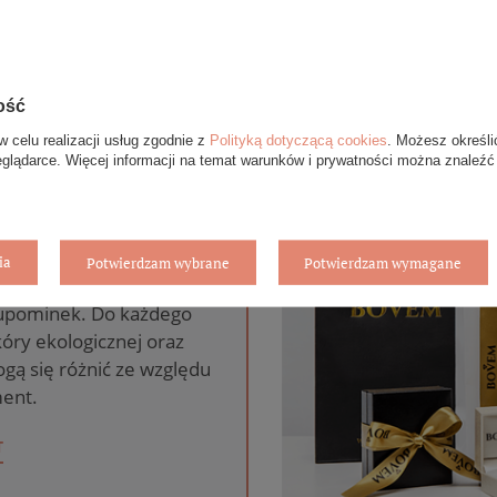
ość
w celu realizacji usług zgodnie z
Polityką dotyczącą cookies
. Możesz określi
eglądarce. Więcej informacji na temat warunków i prywatności można znaleźć
anie gratis
ia
Potwierdzam wybrane
Potwierdzam wymagane
pie internetowym BOVEM
 upominek. Do każdego
óry ekologicznej oraz
gą się różnić ze względu
ent.
T