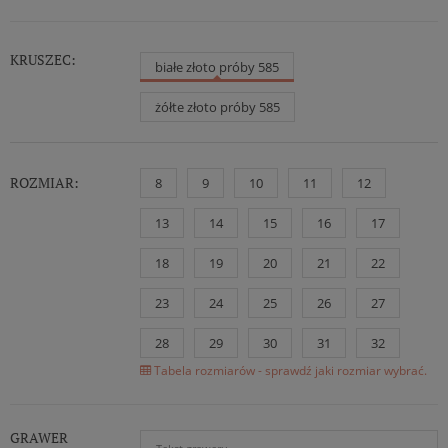
KRUSZEC:
białe złoto próby 585
żółte złoto próby 585
ROZMIAR:
8
9
10
11
12
13
14
15
16
17
18
19
20
21
22
23
24
25
26
27
28
29
30
31
32
Tabela rozmiarów - sprawdź jaki rozmiar wybrać.
GRAWER