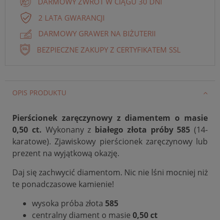
DARMOWY ZWROT W CIĄGU 30 DNI
2 LATA GWARANCJI
DARMOWY GRAWER NA BIŻUTERII
BEZPIECZNE ZAKUPY Z CERTYFIKATEM SSL
OPIS PRODUKTU
Pierścionek zaręczynowy z diamentem o masie
0,50 ct.
Wykonany z
białego złota próby 585
(14-
karatowe). Zjawiskowy pierścionek zaręczynowy lub
prezent na wyjątkową okazję.
Daj się zachwycić diamentom. Nic nie lśni mocniej niż
te ponadczasowe kamienie!
wysoka próba złota
585
centralny diament o masie
0,50 ct