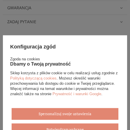
GWARANCJA
ZADAJ PYTANIE
Konfiguracja zgód
Eleganckie opakowanie gratis
Zgoda na cookies
Dbamy o Twoją prywatność
Biżuterię i zegarki zakupione w sklepie internetowym
Sklep korzysta z plików cookie w celu realizacji usług zgodnie z
BOVEM otrzymasz jako gotowy do wręczenia upominek. Do
Polityką dotyczącą cookies
. Możesz określić warunki
każdego zamówienia dołączamy pudełko ze skóry
przechowywania lub dostępu do cookie w Twojej przeglądarce.
ekologicznej oraz elegancką torebkę. Rozmiary i wzory
Więcej informacji na temat warunków i prywatności można
mogą się różnić ze względu na wybrany asortyment.
znaleźć także na stronie
Prywatność i warunki Google
.
WYBIERZ PREZENT
Spersonalizuj swoje ustawienia
Potwierdzam wybrane