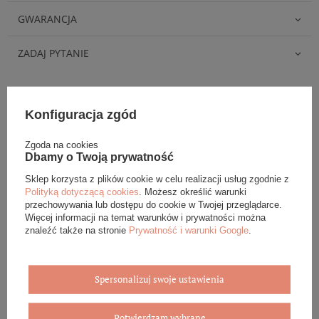
GWARANCJA
ZADAJ PYTANIE
Konfiguracja zgód
Eleganckie opakowanie gratis
Zgoda na cookies
Dbamy o Twoją prywatność
Biżuterię i zegarki zakupione w sklepie internetowym
Sklep korzysta z plików cookie w celu realizacji usług zgodnie z
BOVEM otrzymasz jako gotowy do wręczenia upominek. Do
Polityką dotyczącą cookies
. Możesz określić warunki
każdego zamówienia dołączamy pudełko ze skóry
przechowywania lub dostępu do cookie w Twojej przeglądarce.
ekologicznej oraz elegancką torebkę. Rozmiary i wzory
Więcej informacji na temat warunków i prywatności można
mogą się różnić ze względu na wybrany asortyment.
znaleźć także na stronie
Prywatność i warunki Google
.
WYBIERZ PREZENT
Spersonalizuj swoje ustawienia
Potwierdzam wybrane