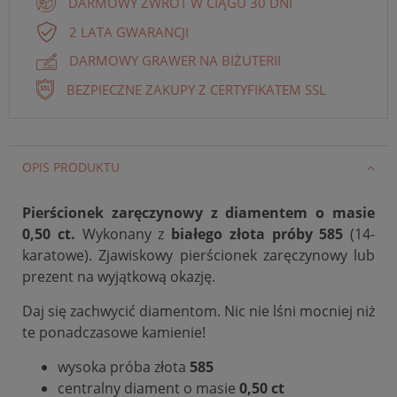
DARMOWY ZWROT W CIĄGU 30 DNI
2 LATA GWARANCJI
DARMOWY GRAWER NA BIŻUTERII
BEZPIECZNE ZAKUPY Z CERTYFIKATEM SSL
OPIS PRODUKTU
Pierścionek zaręczynowy z diamentem o masie
0,50 ct.
Wykonany z
białego złota próby 585
(14-
karatowe). Zjawiskowy pierścionek zaręczynowy lub
prezent na wyjątkową okazję.
Daj się zachwycić diamentom. Nic nie lśni mocniej niż
te ponadczasowe kamienie!
wysoka próba złota
585
centralny diament o masie
0,50 ct