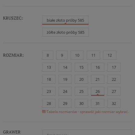
KRUSZEC:
białe złoto próby 585
żółte złoto próby 585
ROZMIAR:
8
9
10
11
12
13
14
15
16
17
18
19
20
21
22
23
24
25
26
27
28
29
30
31
32
Tabela rozmiarów - sprawdź jaki rozmiar wybrać.
GRAWER