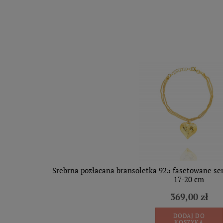
Srebrna pozłacana bransoletka 925 fasetowane ser
17-20 cm
369,00 zł
DODAJ DO
KOSZYKA