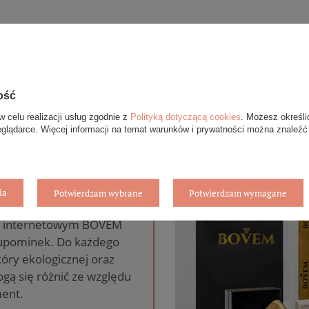
ość
w celu realizacji usług zgodnie z
Polityką dotyczącą cookies
. Możesz określi
eglądarce. Więcej informacji na temat warunków i prywatności można znaleźć
anie gratis
ia
Potwierdzam wybrane
Potwierdzam wymagane
pie internetowym BOVEM
 upominek. Do każdego
óry ekologicznej oraz
gą się różnić ze względu
ent.