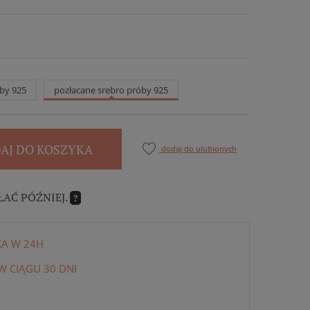
by 925
pozłacane srebro próby 925
AJ DO KOSZYKA
dodaj do ulubionych
ŁAĆ PÓŹNIEJ.
?
KA W 24H
 CIĄGU 30 DNI