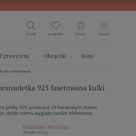
0
SZUKAJ
ULUBIONE
KONTO
KOSZYK
Z grawerem
Obrączki
Bony
kulki rozkładana
bransoletka 925 fasetowana kulki
bra próby 925 pozłacana 24-karatowym złotem.
ęce, dzięki czemu wygląda bardzo efektownie.
DARMOWA WYSYŁKA
Wysyłka dzisiaj