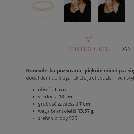
OPIS PRODUKTU
DANE
Bransoletka pozłacana, pięknie mieniąca si
dodatkiem do eleganckich, jak i codziennych styli
obwód
6 cm
średnica
18 cm
grubość zawieszki
7 cm
waga bransoletki
13,57 g
srebro próby 925