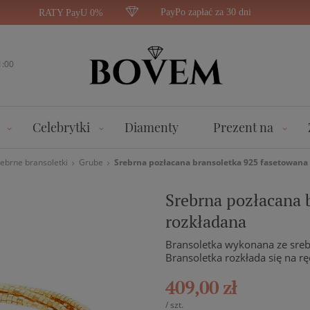
PayPo zapłać za 30 dni
RATY PayU 0%
1:00
Celebrytki
Diamenty
Prezent na
ebrne bransoletki
Grube
Srebrna pozłacana bransoletka 925 fasetowana 
Srebrna pozłacana 
rozkładana
Bransoletka wykonana ze sre
Bransoletka rozkłada się na r
409,00 zł
/
szt.