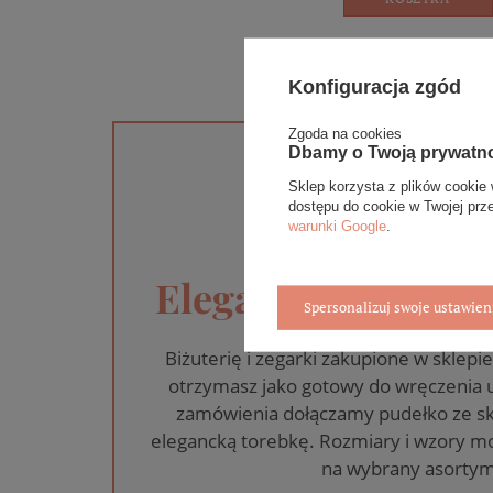
Konfiguracja zgód
Zgoda na cookies
Dbamy o Twoją prywatn
Sklep korzysta z plików cookie 
dostępu do cookie w Twojej prz
warunki Google
.
Eleganckie opakow
Spersonalizuj swoje ustawien
Biżuterię i zegarki zakupione w skle
otrzymasz jako gotowy do wręczenia
zamówienia dołączamy pudełko ze sk
elegancką torebkę. Rozmiary i wzory mo
na wybrany asortym