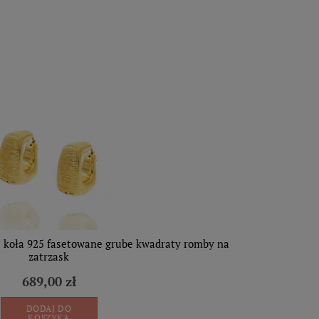
i koła 925 fasetowane grube kwadraty romby na
zatrzask
689,00 zł
DODAJ DO
KOSZYKA