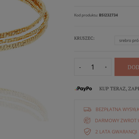
Kod produktu:
BSI232734
KRUSZEC:
srebro pró
DOD
KUP TERAZ, ZAP
BEZPŁATNA WYSYŁ
DARMOWY ZWROT W
2 LATA GWARANCJI