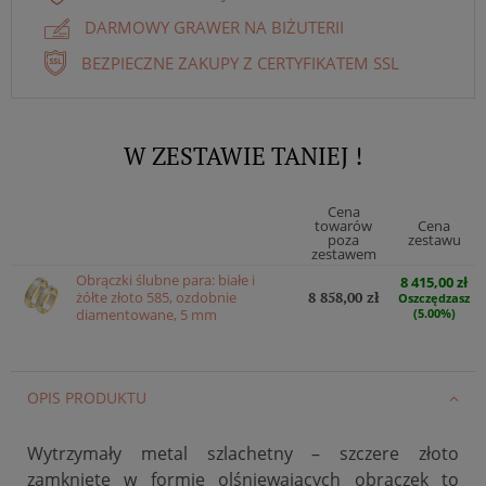
DARMOWY GRAWER NA BIŻUTERII
BEZPIECZNE ZAKUPY Z CERTYFIKATEM SSL
W ZESTAWIE TANIEJ !
Cena
towarów
Cena
poza
zestawu
zestawem
Obrączki ślubne para: białe i
8 415,00 zł
żółte złoto 585, ozdobnie
8 858,00 zł
Oszczędzasz
diamentowane, 5 mm
(5.00%)
OPIS PRODUKTU
Wytrzymały metal szlachetny – szczere złoto
zamknięte w formie olśniewających obrączek to