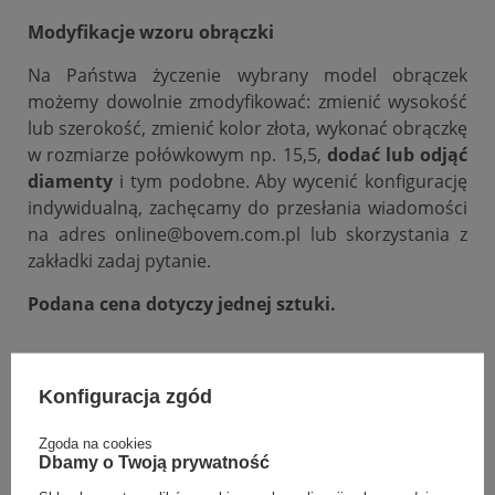
Modyfikacje wzoru obrączki
Na Państwa życzenie wybrany model obrączek
możemy dowolnie zmodyfikować: zmienić wysokość
lub szerokość, zmienić kolor złota, wykonać obrączkę
w rozmiarze połówkowym np. 15,5,
dodać lub odjąć
diamenty
i tym podobne. Aby wycenić konfigurację
indywidualną, zachęcamy do przesłania wiadomości
na adres online@bovem.com.pl lub skorzystania z
zakładki zadaj pytanie.
Podana cena dotyczy jednej sztuki.
DANE SZCZEGÓŁOWE
Konfiguracja zgód
OPINIE (0)
Zgoda na cookies
Dbamy o Twoją prywatność
GWARANCJA