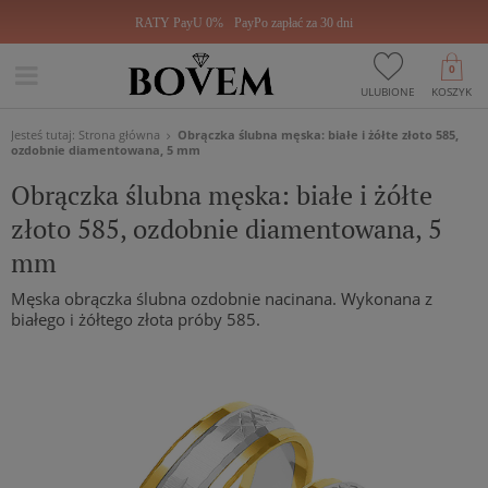
RATY PayU 0%
PayPo zapłać za 30 dni
0
ULUBIONE
KOSZYK
Jesteś tutaj:
Strona główna
Obrączka ślubna męska: białe i żółte złoto 585,
ozdobnie diamentowana, 5 mm
Obrączka ślubna męska: białe i żółte
złoto 585, ozdobnie diamentowana, 5
mm
Męska obrączka ślubna ozdobnie nacinana. Wykonana z
białego i żółtego złota próby 585.