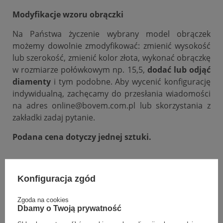
Modyfikacje wzoru obrączki
Na Państwa życzenie wybrany model obrączek
możemy dowolnie zmodyfikować: zmienić wysokość
lub szerokość, zmienić kolor złota, wykonać obrączkę
w rozmiarze połówkowym np. 15,5,
dodać lub odjąć
diamenty
i tym podobne. Aby wycenić konfigurację
indywidualną, zachęcamy do przesłania wiadomości
na adres online@bovem.com.pl lub skorzystania z
zakładki zadaj pytanie.
Podana cena dotyczy jednej sztuki.
DANE SZCZEGÓŁOWE
Konfiguracja zgód
OPINIE (0)
Zgoda na cookies
Dbamy o Twoją prywatność
GWARANCJA