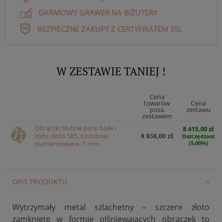
DARMOWY GRAWER NA BIŻUTERII
BEZPIECZNE ZAKUPY Z CERTYFIKATEM SSL
W ZESTAWIE TANIEJ !
Cena
towarów
Cena
poza
zestawu
zestawem
Obrączki ślubne para: białe i
8 415,00 zł
żółte złoto 585, ozdobnie
8 858,00 zł
Oszczędzasz
diamentowane, 5 mm
(5.00%)
OPIS PRODUKTU
Wytrzymały metal szlachetny – szczere złoto
zamknięte w formie olśniewających obrączek to