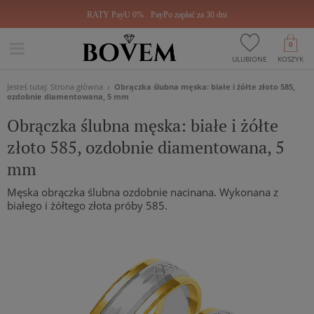
RATY PayU 0%
PayPo zapłać za 30 dni
0
ULUBIONE
KOSZYK
Jesteś tutaj:
Strona główna
Obrączka ślubna męska: białe i żółte złoto 585,
ozdobnie diamentowana, 5 mm
Obrączka ślubna męska: białe i żółte
złoto 585, ozdobnie diamentowana, 5
mm
Męska obrączka ślubna ozdobnie nacinana. Wykonana z
białego i żółtego złota próby 585.