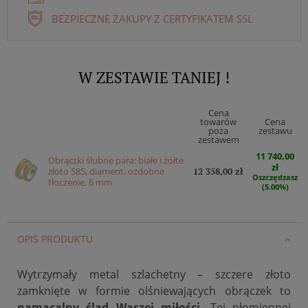
BEZPIECZNE ZAKUPY Z CERTYFIKATEM SSL
W ZESTAWIE TANIEJ !
Cena
towarów
Cena
poza
zestawu
zestawem
11 740,00
Obrączki ślubne para: białe i żółte
zł
złoto 585, diament, ozdobne
12 358,00 zł
Oszczędzasz
tłoczenie, 6 mm
(5.00%)
OPIS PRODUKTU
Wytrzymały metal szlachetny – szczere złoto
zamknięte w formie olśniewających obrączek to
namacalny ślad Waszej miłości
. Tej płomiennej