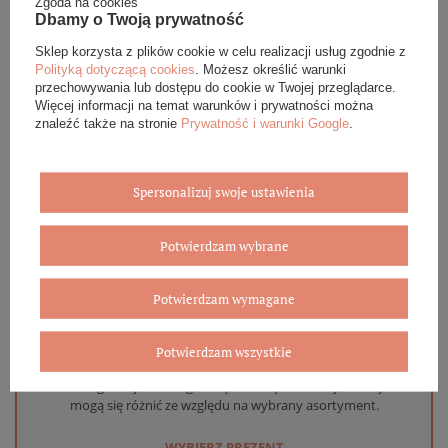
Zgoda na cookies
DANE SZCZEGÓŁOWE
Dbamy o Twoją prywatność
Sklep korzysta z plików cookie w celu realizacji usług zgodnie z
OPINIE (0)
Polityką dotyczącą cookies
. Możesz określić warunki
przechowywania lub dostępu do cookie w Twojej przeglądarce.
Więcej informacji na temat warunków i prywatności można
GWARANCJA
znaleźć także na stronie
Prywatność i warunki Google
.
ZADAJ PYTANIE
Spersonalizuj swoje ustawienia
Potwierdzam wybrane
Eleganckie opakowanie gratis
Potwierdzam wymagane
Biżuterię i zegarki zakupione w sklepie internetowym
BOVEM otrzymasz jako gotowy do wręczenia upominek. Do
Potwierdzam wszystkie
każdego zamówienia dołączamy pudełko ze skóry
ekologicznej oraz elegancką torebkę. Rozmiary i wzory
mogą się różnić ze względu na wybrany asortyment.
WYBIERZ PREZENT