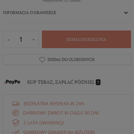
*Maksymalnie 255 znaków.
INFORMACJA O GRAWERZE
DODAJ DO KOSZYKA
DODAJ DO ULUBIONYCH
KUP TERAZ, ZAPŁAĆ PÓŹNIEJ.
?
BEZPŁATNA WYSYŁKA W 24H
DARMOWY ZWROT W CIĄGU 30 DNI
2 LATA GWARANCJI
DARMOWY GRAWER NA BIŻUTERII