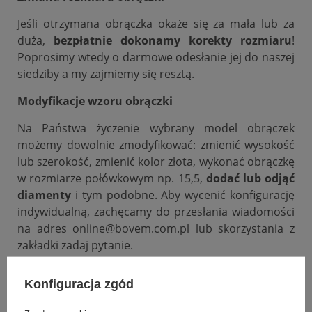
Jeśli otrzymana obrączka okaże się za mała lub za
duża,
bezpłatnie dokonamy korekty rozmiaru
!
Poprosimy wtedy o darmowe odesłanie jej do naszej
siedziby a my zajmiemy się resztą.
Modyfikacje wzoru obrączki
Na Państwa życzenie wybrany model obrączek
możemy dowolnie zmodyfikować: zmienić wysokość
lub szerokość, zmienić kolor złota, wykonać obrączkę
w rozmiarze połówkowym np. 15,5,
dodać lub odjąć
diamenty
i tym podobne. Aby wycenić konfigurację
indywidualną, zachęcamy do przesłania wiadomości
na adres online@bovem.com.pl lub skorzystania z
zakładki zadaj pytanie.
Podana cena dotyczy jednej sztuki.
Konfiguracja zgód