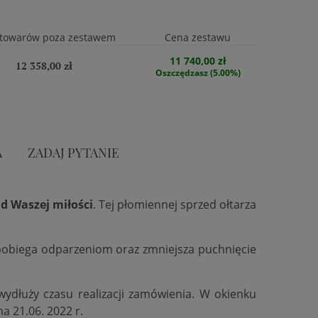
towarów poza zestawem
Cena zestawu
11 740,00 zł
12 358,00 zł
Oszczędzasz (5.00%)
A
ZADAJ PYTANIE
d Waszej miłości
. Tej płomiennej sprzed ołtarza
zapobiega odparzeniom oraz zmniejsza puchnięcie
 wydłuży czasu realizacji zamówienia. W okienku
na 21.06. 2022 r.