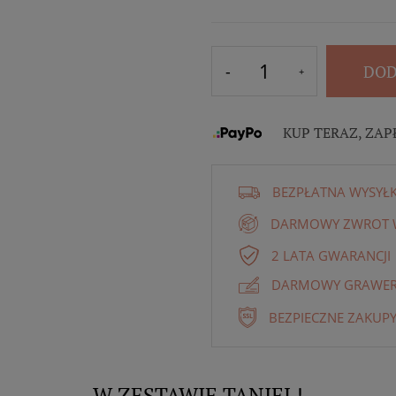
DOD
KUP TERAZ, ZAP
BEZPŁATNA WYSYŁ
DARMOWY ZWROT W
2 LATA GWARANCJI
DARMOWY GRAWER 
BEZPIECZNE ZAKUPY
W ZESTAWIE TANIEJ !