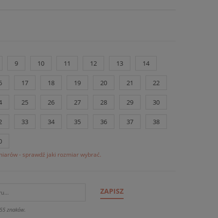
9
10
11
12
13
14
6
17
18
19
20
21
22
4
25
26
27
28
29
30
2
33
34
35
36
37
38
0
iarów - sprawdź jaki rozmiar wybrać.
ZAPISZ
55 znaków.