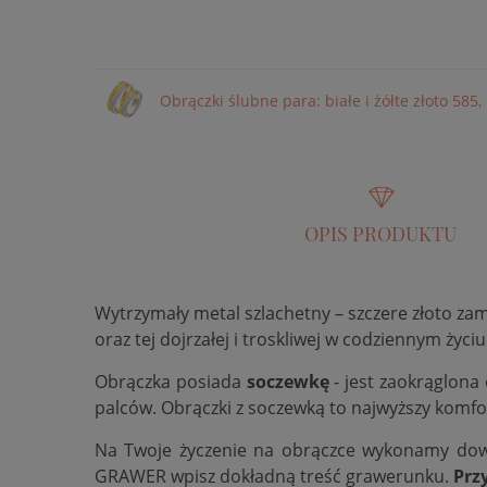
Obrączki ślubne para: białe i żółte złoto 58
OPIS PRODUKTU
Wytrzymały metal szlachetny – szczere złoto za
oraz tej dojrzałej i troskliwej w codziennym życiu
Obrączka posiada
soczewkę
- jest zaokrąglona
palców. Obrączki z soczewką to najwyższy komfo
Na Twoje życzenie na obrączce wykonamy do
GRAWER wpisz dokładną treść grawerunku.
Prz