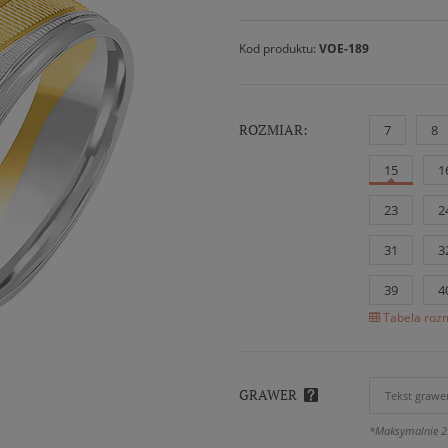
Kod produktu:
VOE-189
ROZMIAR:
7
8
15
1
23
2
31
3
39
4
Tabela rozm
GRAWER
*Maksymalnie 2