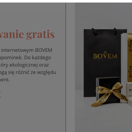
anie gratis
pie internetowym BOVEM
 upominek. Do każdego
óry ekologicznej oraz
gą się różnić ze względu
ent.
T