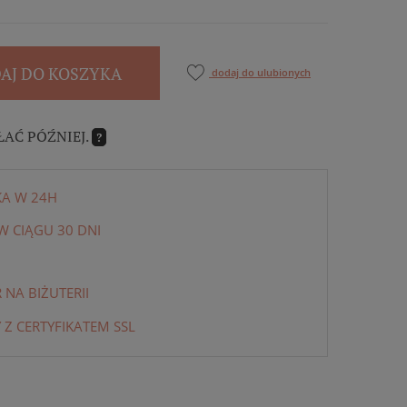
AJ DO KOSZYKA
dodaj do ulubionych
ŁAĆ PÓŹNIEJ.
?
KA W 24H
 CIĄGU 30 DNI
NA BIŻUTERII
 Z CERTYFIKATEM SSL