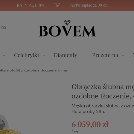
PayPo zapłać za 30 dni
RATY PayU 0%
1:00
Celebrytki
Diamenty
Prezent na
ółte złoto 585, ozdobne tłoczenie, 6 mm
Obrączka ślubna męs
ozdobne tłoczenie,
Męska obrączka ślubna z ozdo
złota próby 585.
6 059,00 zł
/
szt.