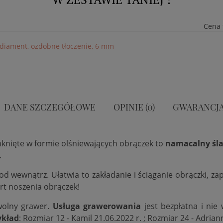
Cena 
5, diament, ozdobne tłoczenie, 6 mm
DANE SZCZEGÓŁOWE
OPINIE (0)
GWARANCJ
mknięte w formie olśniewających obrączek to
namacalny śla
.
 od wewnątrz. Ułatwia to zakładanie i ściąganie obrączki, 
rt noszenia obrączek!
wolny grawer.
Usługa grawerowania
jest bezpłatna i nie
ykład
: Rozmiar 12 - Kamil 21.06.2022 r. ; Rozmiar 24 - Adrian