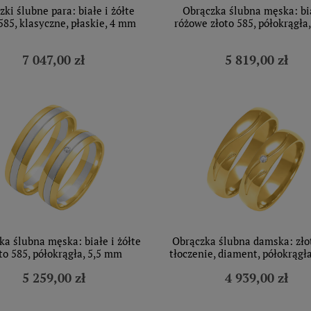
zki ślubne para: białe i żółte
Obrączka ślubna męska: bia
585, klasyczne, płaskie, 4 mm
różowe złoto 585, półokrągła
7 047,00 zł
5 819,00 zł
ka ślubna męska: białe i żółte
Obrączka ślubna damska: zło
to 585, półokrągła, 5,5 mm
tłoczenie, diament, półokrągł
5 259,00 zł
4 939,00 zł