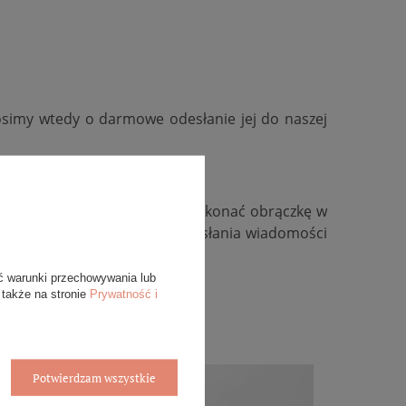
osimy wtedy o darmowe odesłanie jej do naszej
kość, zmienić kolor złota, wykonać obrączkę w
ywidualną, zachęcamy do przesłania wiadomości
ć warunki przechowywania lub
 także na stronie
Prywatność i
Potwierdzam wszystkie