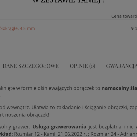
Cena towar
ółokrągłe, 4,5 mm
9 
DANE SZCZEGÓŁOWE
OPINIE (0)
GWARANCJ
mknięte w formie olśniewających obrączek to
namacalny śla
.
 od wewnątrz. Ułatwia to zakładanie i ściąganie obrączki, 
rt noszenia obrączek!
wolny grawer.
Usługa grawerowania
jest bezpłatna i nie
ykład
: Rozmiar 12 - Kamil 21.06.2022 r. ; Rozmiar 24 - Adrian