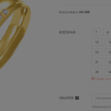
Kod produktu:
VO-268
ROZMIAR:
7
8
15
1
23
2
31
3
39
4
Tabela rozm
GRAWER
*Maksymalnie 2