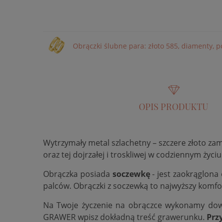
Obrączki ślubne para: złoto 585, diamenty, p
OPIS PRODUKTU
Wytrzymały metal szlachetny – szczere złoto za
oraz tej dojrzałej i troskliwej w codziennym życiu
Obrączka posiada
soczewkę
- jest zaokrąglona
palców. Obrączki z soczewką to najwyższy komfo
Na Twoje życzenie na obrączce wykonamy do
GRAWER wpisz dokładną treść grawerunku.
Prz