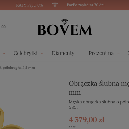
PayPo zapłać za 30 dni
RATY PayU 0%
1:00
Celebrytki
Diamenty
Prezent na
, półokrągła, 4,5 mm
Obrączka ślubna męs
mm
Męska obrączka ślubna o póło
585.
4 379,00 zł
/
szt.