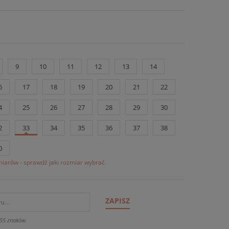
9
10
11
12
13
14
6
17
18
19
20
21
22
4
25
26
27
28
29
30
2
33
34
35
36
37
38
0
iarów - sprawdź jaki rozmiar wybrać.
ZAPISZ
55 znaków.