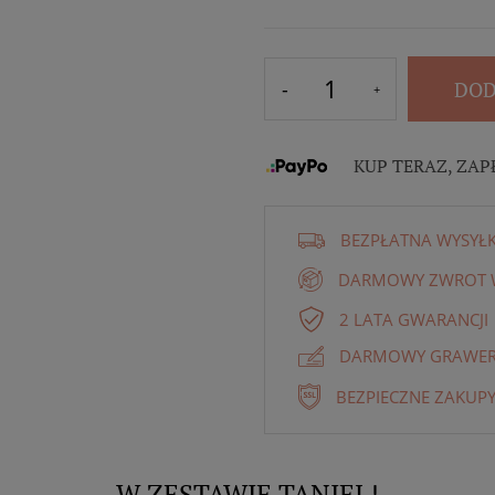
DOD
KUP TERAZ, ZAP
BEZPŁATNA WYSYŁ
DARMOWY ZWROT W
2 LATA GWARANCJI
DARMOWY GRAWER 
BEZPIECZNE ZAKUPY
W ZESTAWIE TANIEJ !