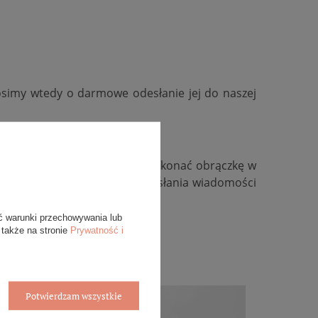
osimy wtedy o darmowe odesłanie jej do naszej
kość, zmienić kolor złota, wykonać obrączkę w
ywidualną, zachęcamy do przesłania wiadomości
ć warunki przechowywania lub
 także na stronie
Prywatność i
Potwierdzam wszystkie