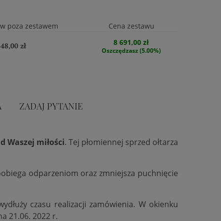
ów poza zestawem
Cena zestawu
8 691,00 zł
148,00 zł
Oszczędzasz (5.00%)
A
ZADAJ PYTANIE
d Waszej miłości
. Tej płomiennej sprzed ołtarza
zapobiega odparzeniom oraz zmniejsza puchnięcie
 wydłuży czasu realizacji zamówienia. W okienku
na 21.06. 2022 r.