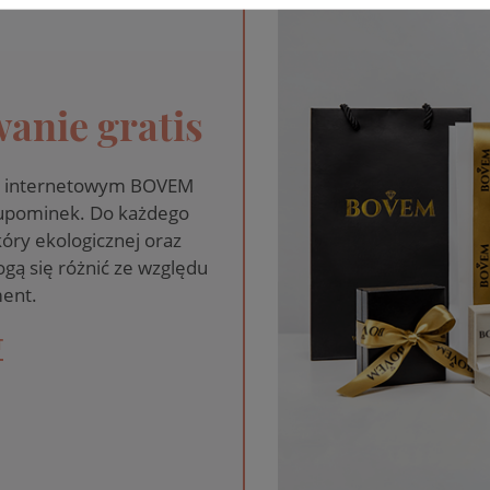
anie gratis
pie internetowym BOVEM
 upominek. Do każdego
óry ekologicznej oraz
gą się różnić ze względu
ent.
T