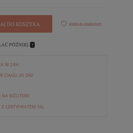
AJ DO KOSZYKA
dodaj do ulubionych
ŁAĆ PÓŹNIEJ.
?
KA W 24H
 CIĄGU 30 DNI
NA BIŻUTERII
 Z CERTYFIKATEM SSL