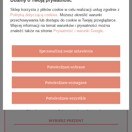
Dbamy o Twoją prywatność
OPINIE (0)
Sklep korzysta z plików cookie w celu realizacji usług zgodnie z
Polityką dotyczącą cookies
. Możesz określić warunki
przechowywania lub dostępu do cookie w Twojej przeglądarce.
GWARANCJA
Więcej informacji na temat warunków i prywatności można
znaleźć także na stronie
Prywatność i warunki Google
.
ZADAJ PYTANIE
Spersonalizuj swoje ustawienia
Potwierdzam wybrane
Eleganckie opakowanie gratis
Potwierdzam wymagane
Biżuterię i zegarki zakupione w sklepie internetowym
BOVEM otrzymasz jako gotowy do wręczenia upominek. Do
każdego zamówienia dołączamy pudełko ze skóry
Potwierdzam wszystkie
ekologicznej oraz elegancką torebkę. Rozmiary i wzory
mogą się różnić ze względu na wybrany asortyment.
WYBIERZ PREZENT