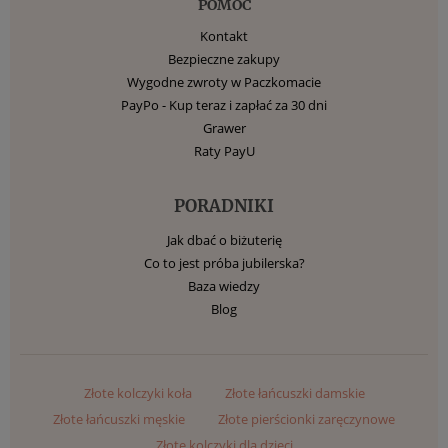
POMOC
Kontakt
Bezpieczne zakupy
Wygodne zwroty w Paczkomacie
PayPo - Kup teraz i zapłać za 30 dni
Grawer
Raty PayU
PORADNIKI
Jak dbać o biżuterię
Co to jest próba jubilerska?
Baza wiedzy
Blog
Złote kolczyki koła
Złote łańcuszki damskie
Złote łańcuszki męskie
Złote pierścionki zaręczynowe
Złote kolczyki dla dzieci