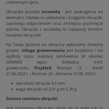
codziennym życiu.
Obrączka posiada
soczewkę
- jest zaokrąglona od
wewnątrz. Ułatwia to zakładanie i ściąganie obrączki,
zapobiega odparzeniom oraz zmniejsza puchnięcie
palców. Obrączki z soczewką to najwyższy komfort
noszenia obrączek!
Na Twoje życzenie na obrączce wykonamy dowolny
grawer.
Usługa grawerowania
jest bezpłatna i nie
wydłuży czasu realizacji zamówienia. W okienku
GRAWER wpisz dokładną treść
grawerunku.
Przykład
: Rozmiar 12 - Kamil
21.06.2022 r. ; Rozmiar 24 - Adrianna 21.06. 2022 r.
szerokość obrączki 4,5 mm
waga obrączki od 3,91 g do 5,30 g
Zmiana rozmiaru obrączki
Jeśli otrzymana obrączka okaże się za mała lub za