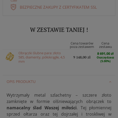
BEZPIECZNE ZAKUPY Z CERTYFIKATEM SSL
W ZESTAWIE TANIEJ !
Cena towarów
Cena
poza zestawem
zestawu
Obrączki ślubne para: złoto
8 691,00 zł
585, diamenty, półokrągłe, 4,5
9 148,00 zł
Oszczędzasz
mm
(5.00%)
OPIS PRODUKTU
Wytrzymały metal szlachetny – szczere złoto
zamknięte w formie olśniewających obrączek to
namacalny ślad Waszej miłości
. Tej płomiennej
sprzed ołtarza oraz tej dojrzałej i troskliwej w