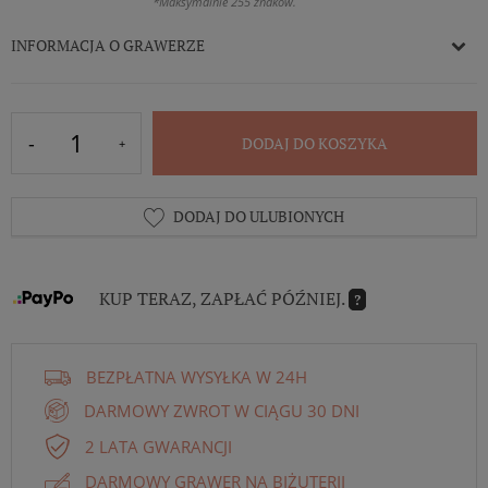
*Maksymalnie 255 znaków.
INFORMACJA O GRAWERZE
DODAJ DO KOSZYKA
DODAJ DO ULUBIONYCH
KUP TERAZ, ZAPŁAĆ PÓŹNIEJ.
?
BEZPŁATNA WYSYŁKA W 24H
DARMOWY ZWROT W CIĄGU 30 DNI
2 LATA GWARANCJI
DARMOWY GRAWER NA BIŻUTERII