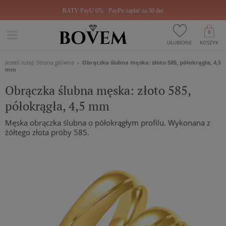
RATY PayU 0%
PayPo zapłać za 30 dni
0
ULUBIONE
KOSZYK
Jesteś tutaj:
Strona główna
Obrączka ślubna męska: złoto 585, półokrągła, 4,5
mm
Obrączka ślubna męska: złoto 585,
półokrągła, 4,5 mm
Męska obrączka ślubna o półokrągłym profilu. Wykonana z
żółtego złota próby 585.