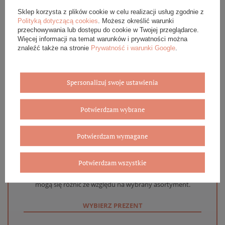
OPINIE (0)
Sklep korzysta z plików cookie w celu realizacji usług zgodnie z
Polityką dotyczącą cookies
. Możesz określić warunki
przechowywania lub dostępu do cookie w Twojej przeglądarce.
GWARANCJA
Więcej informacji na temat warunków i prywatności można
znaleźć także na stronie
Prywatność i warunki Google
.
ZADAJ PYTANIE
Spersonalizuj swoje ustawienia
Potwierdzam wybrane
Eleganckie opakowanie gratis
Potwierdzam wymagane
Biżuterię i zegarki zakupione w sklepie internetowym
BOVEM otrzymasz jako gotowy do wręczenia upominek. Do
Potwierdzam wszystkie
każdego zamówienia dołączamy pudełko ze skóry
ekologicznej oraz elegancką torebkę. Rozmiary i wzory
mogą się różnić ze względu na wybrany asortyment.
WYBIERZ PREZENT