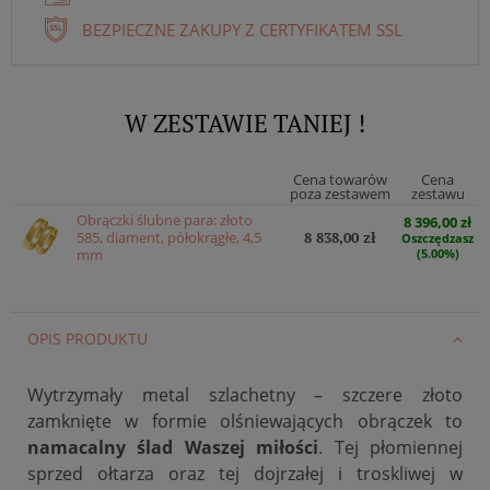
BEZPIECZNE ZAKUPY Z CERTYFIKATEM SSL
W ZESTAWIE TANIEJ !
Cena towarów
Cena
poza zestawem
zestawu
Obrączki ślubne para: złoto
8 396,00 zł
585, diament, półokrągłe, 4,5
8 838,00 zł
Oszczędzasz
mm
(5.00%)
OPIS PRODUKTU
Wytrzymały metal szlachetny – szczere złoto
zamknięte w formie olśniewających obrączek to
namacalny ślad Waszej miłości
. Tej płomiennej
sprzed ołtarza oraz tej dojrzałej i troskliwej w