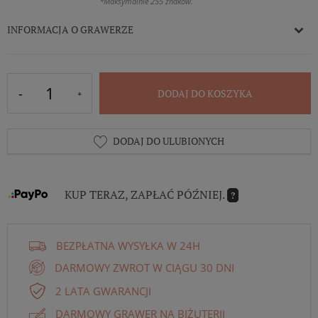
*Maksymalnie 255 znaków.
INFORMACJA O GRAWERZE
DODAJ DO KOSZYKA
DODAJ DO ULUBIONYCH
KUP TERAZ, ZAPŁAĆ PÓŹNIEJ.
?
BEZPŁATNA WYSYŁKA W 24H
DARMOWY ZWROT W CIĄGU 30 DNI
2 LATA GWARANCJI
DARMOWY GRAWER NA BIŻUTERII