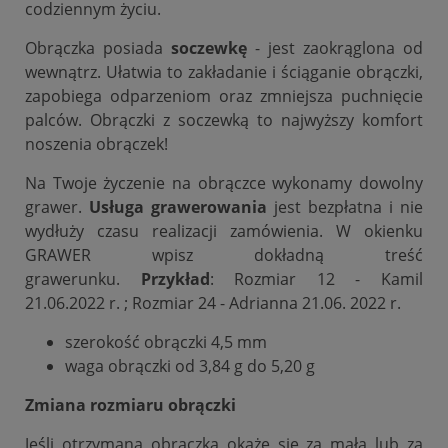
codziennym życiu.
Obrączka posiada
soczewkę
- jest zaokrąglona od
wewnątrz. Ułatwia to zakładanie i ściąganie obrączki,
zapobiega odparzeniom oraz zmniejsza puchnięcie
palców. Obrączki z soczewką to najwyższy komfort
noszenia obrączek!
Na Twoje życzenie na obrączce wykonamy dowolny
grawer.
Usługa grawerowania
jest bezpłatna i nie
wydłuży czasu realizacji zamówienia. W okienku
GRAWER wpisz dokładną treść
grawerunku.
Przykład
: Rozmiar 12 - Kamil
21.06.2022 r. ; Rozmiar 24 - Adrianna 21.06. 2022 r.
szerokość obrączki 4,5 mm
waga obrączki od 3,84 g do 5,20 g
Zmiana rozmiaru obrączki
Jeśli otrzymana obrączka okaże się za mała lub za