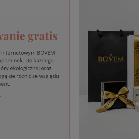
anie gratis
pie internetowym BOVEM
 upominek. Do każdego
óry ekologicznej oraz
gą się różnić ze względu
ent.
T