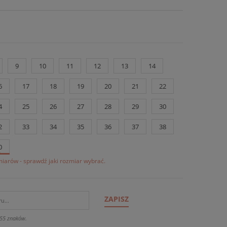
9
10
11
12
13
14
6
17
18
19
20
21
22
4
25
26
27
28
29
30
2
33
34
35
36
37
38
0
iarów - sprawdź jaki rozmiar wybrać.
ZAPISZ
55 znaków.