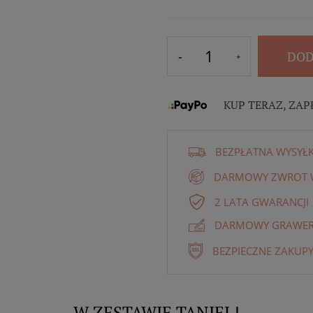
DOD
KUP TERAZ, ZAP
BEZPŁATNA WYSYŁ
DARMOWY ZWROT W
2 LATA GWARANCJI
DARMOWY GRAWER 
BEZPIECZNE ZAKUPY
W ZESTAWIE TANIEJ !