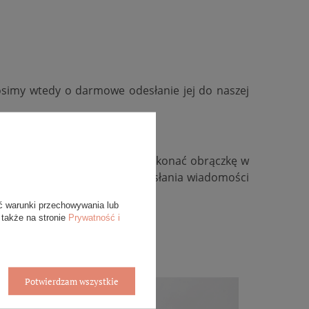
osimy wtedy o darmowe odesłanie jej do naszej
kość, zmienić kolor złota, wykonać obrączkę w
ywidualną, zachęcamy do przesłania wiadomości
ć warunki przechowywania lub
 także na stronie
Prywatność i
Potwierdzam wszystkie