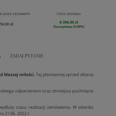
w poza zestawem
Cena zestawu
8 396,00 zł
38,00 zł
Oszczędzasz (5.00%)
A
ZADAJ PYTANIE
d Waszej miłości
. Tej płomiennej sprzed ołtarza
zapobiega odparzeniom oraz zmniejsza puchnięcie
 wydłuży czasu realizacji zamówienia. W okienku
na 21.06. 2022 r.