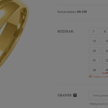
Kod produktu:
VA-139
ROZMIAR:
7
8
15
1
23
2
31
3
39
4
Tabela rozm
GRAWER
*Maksymalnie 2