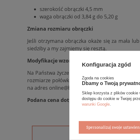
szerokość obrączki 4,5 mm
waga obrączki od 3,84 g do 5,20 g
Zmiana rozmiaru obrączki
Jeśli otrzymana obrączka okaże się za mała lu
siedziby a my zajmiemy się resztą.
Modyfikacje wzoru obrączki
Konfiguracja zgód
Na Państwa życzenie wybrany model obrączek m
Zgoda na cookies
rozmiarze połówkowym np. 15,5,
dodać lub od
Dbamy o Twoją prywatn
na adres online@bovem.com.pl lub skorzystania z
Sklep korzysta z plików cookie 
dostępu do cookie w Twojej prz
Podana cena dotyczy jednej sztuki.
warunki Google
.
Spersonalizuj swoje ustawien