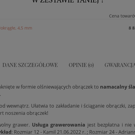
Cena towaró
łokrągłe, 4,5 mm
8 8
DANE SZCZEGÓŁOWE
OPINIE (0)
GWARANCJ
mknięte w formie olśniewających obrączek to
namacalny śla
.
 od wewnątrz. Ułatwia to zakładanie i ściąganie obrączki, 
rt noszenia obrączek!
wolny grawer.
Usługa grawerowania
jest bezpłatna i nie
ykład
: Rozmiar 12 - Kamil 21.06.2022 r. ; Rozmiar 24 - Adrian