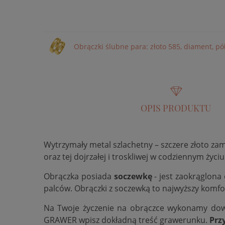
Obrączki ślubne para: złoto 585, diament, pó
OPIS PRODUKTU
Wytrzymały metal szlachetny – szczere złoto za
oraz tej dojrzałej i troskliwej w codziennym życiu
Obrączka posiada
soczewkę
- jest zaokrąglona
palców. Obrączki z soczewką to najwyższy komfo
Na Twoje życzenie na obrączce wykonamy do
GRAWER wpisz dokładną treść grawerunku.
Prz