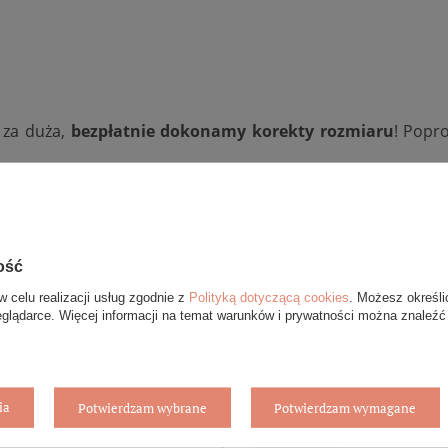
b za duża,
bezpłatnie dokonamy korekty rozmiaru
! Popr
ożemy dowolnie zmodyfikować: zmienić wysokość lub szero
jąć diamenty
i tym podobne. Aby wycenić konfigurację ind
ość
 zakładki zadaj pytanie.
w celu realizacji usług zgodnie z
Polityką dotyczącą cookies
. Możesz określi
eglądarce. Więcej informacji na temat warunków i prywatności można znaleźć
ia
Potwierdzam wybrane
Potwierdzam wymagane