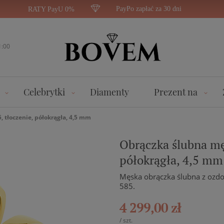
PayPo zapłać za 30 dni
RATY PayU 0%
1:00
Celebrytki
Diamenty
Prezent na
, tłoczenie, półokrągła, 4,5 mm
Obrączka ślubna męs
półokrągła, 4,5 mm
Męska obrączka ślubna z ozdo
585.
4 299,00 zł
/
szt.