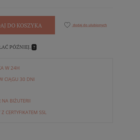
AJ DO KOSZYKA
dodaj do ulubionych
ŁAĆ PÓŹNIEJ.
?
KA W 24H
 CIĄGU 30 DNI
NA BIŻUTERII
 Z CERTYFIKATEM SSL