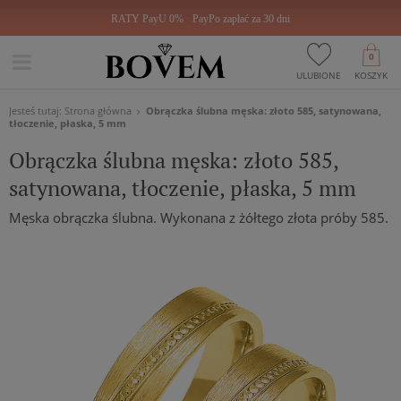
RATY PayU 0%
PayPo zapłać za 30 dni
0
ULUBIONE
KOSZYK
Jesteś tutaj:
Strona główna
Obrączka ślubna męska: złoto 585, satynowana,
tłoczenie, płaska, 5 mm
Obrączka ślubna męska: złoto 585,
satynowana, tłoczenie, płaska, 5 mm
Męska obrączka ślubna. Wykonana z żółtego złota próby 585.