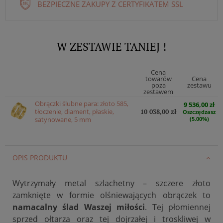
BEZPIECZNE ZAKUPY Z CERTYFIKATEM SSL
W ZESTAWIE TANIEJ !
Cena
towarów
Cena
poza
zestawu
zestawem
Obrączki ślubne para: złoto 585,
9 536,00 zł
tłoczenie, diament, płaskie,
10 038,00 zł
Oszczędzasz
satynowane, 5 mm
(5.00%)
OPIS PRODUKTU
Wytrzymały metal szlachetny – szczere złoto
zamknięte w formie olśniewających obrączek to
namacalny ślad Waszej miłości
. Tej płomiennej
sprzed ołtarza oraz tej dojrzałej i troskliwej w