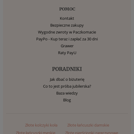
POMOC
Kontakt
Bezpieczne zakupy
Wygodne zwroty w Paczkomacie
PayPo - Kup teraz i zapłać za 30 dni
Grawer
Raty PayU
PORADNIKI
Jak dbać o biżuterię
Co to jest próba jubilerska?
Baza wiedzy
Blog
Złote kolczyki koła
Złote łańcuszki damskie
Złote łańcuszki męskie
Złote pierścionki zaręczynowe