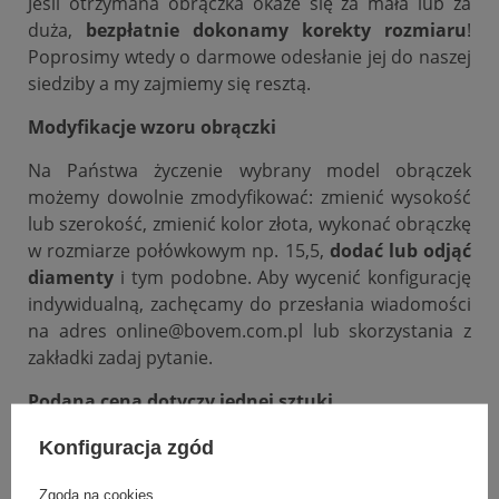
Jeśli otrzymana obrączka okaże się za mała lub za
duża,
bezpłatnie dokonamy korekty rozmiaru
!
Poprosimy wtedy o darmowe odesłanie jej do naszej
siedziby a my zajmiemy się resztą.
Modyfikacje wzoru obrączki
Na Państwa życzenie wybrany model obrączek
możemy dowolnie zmodyfikować: zmienić wysokość
lub szerokość, zmienić kolor złota, wykonać obrączkę
w rozmiarze połówkowym np. 15,5,
dodać lub odjąć
diamenty
i tym podobne. Aby wycenić konfigurację
indywidualną, zachęcamy do przesłania wiadomości
na adres online@bovem.com.pl lub skorzystania z
zakładki zadaj pytanie.
Podana cena dotyczy jednej sztuki.
Konfiguracja zgód
DANE SZCZEGÓŁOWE
Zgoda na cookies