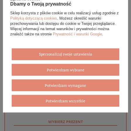
Dbamy o Twoją prywatność
OPINIE (0)
Sklep korzysta z plików cookie w celu realizacji usług zgodnie z
Polityką dotyczącą cookies
. Możesz określić warunki
GWARANCJA
przechowywania lub dostępu do cookie w Twojej przeglądarce.
Więcej informacji na temat warunków i prywatności można
znaleźć także na stronie
Prywatność i warunki Google
.
ZADAJ PYTANIE
Spersonalizuj swoje ustawienia
Potwierdzam wybrane
Eleganckie opakowanie gratis
Potwierdzam wymagane
Biżuterię i zegarki zakupione w sklepie internetowym
BOVEM otrzymasz jako gotowy do wręczenia upominek. Do
każdego zamówienia dołączamy pudełko ze skóry
Potwierdzam wszystkie
ekologicznej oraz elegancką torebkę. Rozmiary i wzory
mogą się różnić ze względu na wybrany asortyment.
WYBIERZ PREZENT