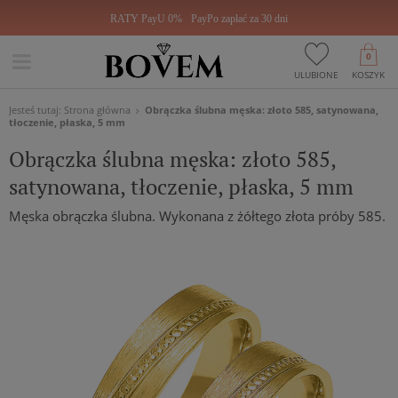
RATY PayU 0%
PayPo zapłać za 30 dni
0
ULUBIONE
KOSZYK
Jesteś tutaj:
Strona główna
Obrączka ślubna męska: złoto 585, satynowana,
tłoczenie, płaska, 5 mm
Obrączka ślubna męska: złoto 585,
satynowana, tłoczenie, płaska, 5 mm
Męska obrączka ślubna. Wykonana z żółtego złota próby 585.