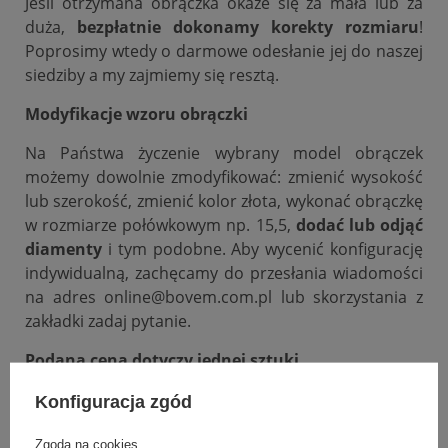
Jeśli otrzymana obrączka okaże się za mała lub za
duża,
bezpłatnie dokonamy korekty rozmiaru
!
Poprosimy wtedy o darmowe odesłanie jej do naszej
siedziby a my zajmiemy się resztą.
Modyfikacje wzoru obrączki
Na Państwa życzenie wybrany model obrączek
możemy dowolnie zmodyfikować: zmienić wysokość
lub szerokość, zmienić kolor złota, wykonać obrączkę
w rozmiarze połówkowym np. 15,5,
dodać lub odjąć
diamenty
i tym podobne. Aby wycenić konfigurację
indywidualną, zachęcamy do przesłania wiadomości
na adres online@bovem.com.pl lub skorzystania z
zakładki zadaj pytanie.
Podana cena dotyczy jednej sztuki.
Konfiguracja zgód
DANE SZCZEGÓŁOWE
Zgoda na cookies