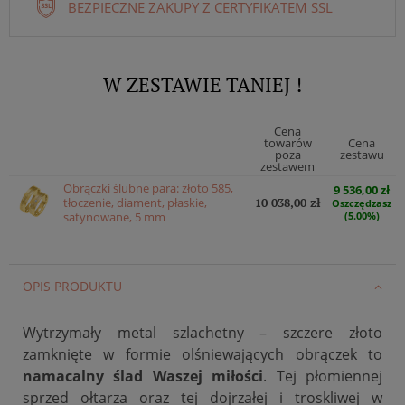
BEZPIECZNE ZAKUPY Z CERTYFIKATEM SSL
W ZESTAWIE TANIEJ !
Cena
towarów
Cena
poza
zestawu
zestawem
Obrączki ślubne para: złoto 585,
9 536,00 zł
tłoczenie, diament, płaskie,
10 038,00 zł
Oszczędzasz
satynowane, 5 mm
(5.00%)
OPIS PRODUKTU
Wytrzymały metal szlachetny – szczere złoto
zamknięte w formie olśniewających obrączek to
namacalny ślad Waszej miłości
. Tej płomiennej
sprzed ołtarza oraz tej dojrzałej i troskliwej w