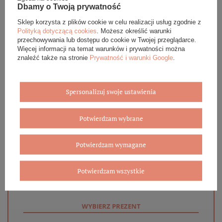
Dbamy o Twoją prywatność
OPINIE (0)
Sklep korzysta z plików cookie w celu realizacji usług zgodnie z
Polityką dotyczącą cookies
. Możesz określić warunki
GWARANCJA
przechowywania lub dostępu do cookie w Twojej przeglądarce.
Więcej informacji na temat warunków i prywatności można
znaleźć także na stronie
Prywatność i warunki Google
.
ZADAJ PYTANIE
Spersonalizuj swoje ustawienia
Potwierdzam wybrane
Eleganckie opakowanie gratis
Potwierdzam wymagane
Biżuterię i zegarki zakupione w sklepie internetowym
BOVEM otrzymasz jako gotowy do wręczenia upominek. Do
każdego zamówienia dołączamy pudełko ze skóry
Potwierdzam wszystkie
ekologicznej oraz elegancką torebkę. Rozmiary i wzory
mogą się różnić ze względu na wybrany asortyment.
WYBIERZ PREZENT