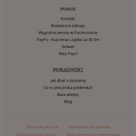
POMOC
Kontakt
Bezpieczne zakupy
Wygodne zwroty w Paczkomacie
PayPo - Kup teraz i zapłać za 30 dni
Grawer
Raty PayU
PORADNIKI
Jak dbać o biżuterię
Co to jest próba jubilerska?
Baza wiedzy
Blog
Złote kolczyki koła
Złote łańcuszki damskie
Złote łańcuszki męskie
Złote pierścionki zaręczynowe