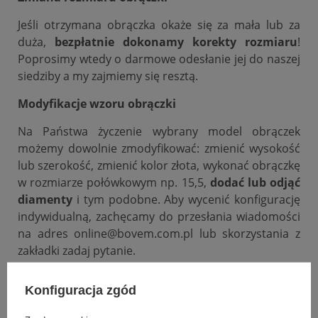
Jeśli otrzymana obrączka okaże się za mała lub za
duża,
bezpłatnie dokonamy korekty rozmiaru
!
Poprosimy wtedy o darmowe odesłanie jej do naszej
siedziby a my zajmiemy się resztą.
Modyfikacje wzoru obrączki
Na Państwa życzenie wybrany model obrączek
możemy dowolnie zmodyfikować: zmienić wysokość
lub szerokość, zmienić kolor złota, wykonać obrączkę
w rozmiarze połówkowym np. 15,5,
dodać lub odjąć
diamenty
i tym podobne. Aby wycenić konfigurację
indywidualną, zachęcamy do przesłania wiadomości
na adres online@bovem.com.pl lub skorzystania z
zakładki zadaj pytanie.
Podana cena dotyczy jednej sztuki.
Konfiguracja zgód