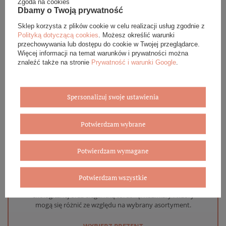
Zgoda na cookies
DANE SZCZEGÓŁOWE
Dbamy o Twoją prywatność
Sklep korzysta z plików cookie w celu realizacji usług zgodnie z
OPINIE (0)
Polityką dotyczącą cookies
. Możesz określić warunki
przechowywania lub dostępu do cookie w Twojej przeglądarce.
Więcej informacji na temat warunków i prywatności można
GWARANCJA
znaleźć także na stronie
Prywatność i warunki Google
.
ZADAJ PYTANIE
Spersonalizuj swoje ustawienia
Potwierdzam wybrane
Eleganckie opakowanie gratis
Potwierdzam wymagane
Biżuterię i zegarki zakupione w sklepie internetowym
BOVEM otrzymasz jako gotowy do wręczenia upominek. Do
Potwierdzam wszystkie
każdego zamówienia dołączamy pudełko ze skóry
ekologicznej oraz elegancką torebkę. Rozmiary i wzory
mogą się różnić ze względu na wybrany asortyment.
WYBIERZ PREZENT