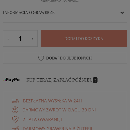
*Maksymalnie 255 znaków.
INFORMACJA O GRAWERZE
DODAJ DO KOSZYKA
DODAJ DO ULUBIONYCH
KUP TERAZ, ZAPŁAĆ PÓŹNIEJ.
?
BEZPŁATNA WYSYŁKA W 24H
DARMOWY ZWROT W CIĄGU 30 DNI
2 LATA GWARANCJI
DARMOWY GRAWER NA BIŻUTERII