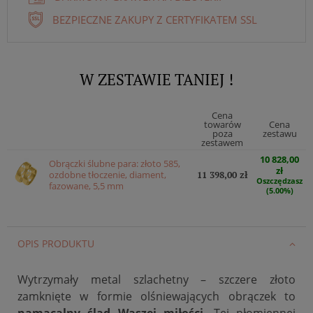
BEZPIECZNE ZAKUPY Z CERTYFIKATEM SSL
W ZESTAWIE TANIEJ !
Cena
towarów
Cena
poza
zestawu
zestawem
10 828,00
Obrączki ślubne para: złoto 585,
zł
ozdobne tłoczenie, diament,
11 398,00 zł
Oszczędzasz
fazowane, 5,5 mm
(5.00%)
OPIS PRODUKTU
Wytrzymały metal szlachetny – szczere złoto
zamknięte w formie olśniewających obrączek to
namacalny ślad Waszej miłości
. Tej płomiennej