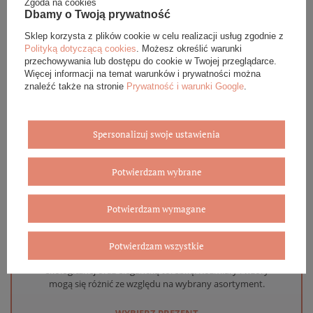
Zgoda na cookies
DANE SZCZEGÓŁOWE
Dbamy o Twoją prywatność
Sklep korzysta z plików cookie w celu realizacji usług zgodnie z
OPINIE (0)
Polityką dotyczącą cookies
. Możesz określić warunki
przechowywania lub dostępu do cookie w Twojej przeglądarce.
Więcej informacji na temat warunków i prywatności można
GWARANCJA
znaleźć także na stronie
Prywatność i warunki Google
.
ZADAJ PYTANIE
Spersonalizuj swoje ustawienia
Potwierdzam wybrane
Eleganckie opakowanie gratis
Potwierdzam wymagane
Biżuterię i zegarki zakupione w sklepie internetowym
BOVEM otrzymasz jako gotowy do wręczenia upominek. Do
Potwierdzam wszystkie
każdego zamówienia dołączamy pudełko ze skóry
ekologicznej oraz elegancką torebkę. Rozmiary i wzory
mogą się różnić ze względu na wybrany asortyment.
WYBIERZ PREZENT