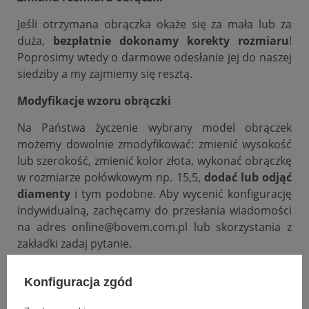
Jeśli otrzymana obrączka okaże się za mała lub za
duża,
bezpłatnie dokonamy korekty rozmiaru
!
Poprosimy wtedy o darmowe odesłanie jej do naszej
siedziby a my zajmiemy się resztą.
Modyfikacje wzoru obrączki
Na Państwa życzenie wybrany model obrączek
możemy dowolnie zmodyfikować: zmienić wysokość
lub szerokość, zmienić kolor złota, wykonać obrączkę
w rozmiarze połówkowym np. 15,5,
dodać lub odjąć
diamenty
i tym podobne. Aby wycenić konfigurację
indywidualną, zachęcamy do przesłania wiadomości
na adres online@bovem.com.pl lub skorzystania z
zakładki zadaj pytanie.
Podana cena dotyczy jednej sztuki.
Konfiguracja zgód