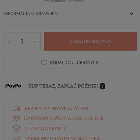
*Maksymalnie 255 znaków.
INFORMACJA O GRAWERZE
DODAJ DO KOSZYKA
DODAJ DO ULUBIONYCH
KUP TERAZ, ZAPŁAĆ PÓŹNIEJ.
?
BEZPŁATNA WYSYŁKA W 24H
DARMOWY ZWROT W CIĄGU 30 DNI
2 LATA GWARANCJI
DARMOWY GRAWER NA BIŻUTERII