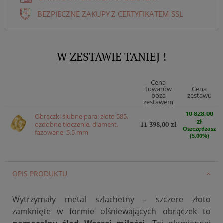
BEZPIECZNE ZAKUPY Z CERTYFIKATEM SSL
W ZESTAWIE TANIEJ !
Cena
towarów
Cena
poza
zestawu
zestawem
10 828,00
Obrączki ślubne para: złoto 585,
zł
ozdobne tłoczenie, diament,
11 398,00 zł
Oszczędzasz
fazowane, 5,5 mm
(5.00%)
OPIS PRODUKTU
Wytrzymały metal szlachetny – szczere złoto
zamknięte w formie olśniewających obrączek to
namacalny ślad Waszej miłości
. Tej płomiennej