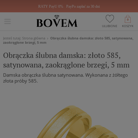
RATY PayU 0%
PayPo zapłać za 30 dni
0
ULUBIONE
KOSZYK
Jesteś tutaj:
Strona główna
Obrączka ślubna damska: złoto 585, satynowana,
zaokrąglone brzegi, 5 mm
Obrączka ślubna damska: złoto 585,
satynowana, zaokrąglone brzegi, 5 mm
Damska obrączka ślubna satynowana. Wykonana z żółtego
złota próby 585.