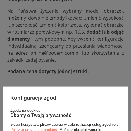
Na Państwa życzenie wybrany model obrączek
możemy dowolnie zmodyfikować: zmienić wysokość
lub szerokość, zmienić kolor złota, wykonać obrączkę
w rozmiarze połówkowym np. 15,5,
dodać lub odjąć
diamenty
i tym podobne. Aby wycenić konfigurację
indywidualną, zachęcamy do przesłania wiadomości
na adres online@bovem.com.pl lub skorzystania z
zakładki zadaj pytanie.
Podana cena dotyczy jednej sztuki.
DANE SZCZEGÓŁOWE
Konfiguracja zgód
OPINIE (0)
Zgoda na cookies
Dbamy o Twoją prywatność
GWARANCJA
Sklep korzysta z plików cookie w celu realizacji usług zgodnie z
Polityką dotyczącą cookies
. Możesz określić warunki