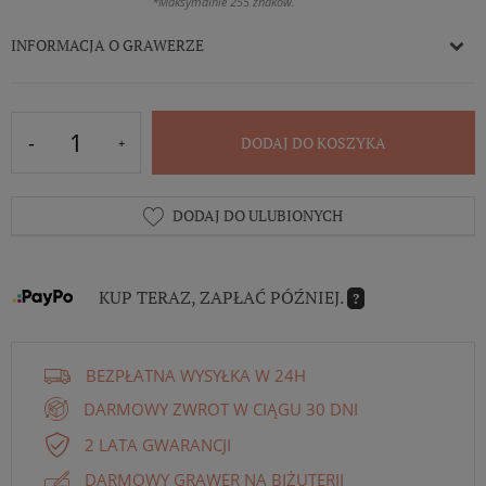
*Maksymalnie 255 znaków.
INFORMACJA O GRAWERZE
DODAJ DO KOSZYKA
DODAJ DO ULUBIONYCH
KUP TERAZ, ZAPŁAĆ PÓŹNIEJ.
?
BEZPŁATNA WYSYŁKA W 24H
DARMOWY ZWROT W CIĄGU 30 DNI
2 LATA GWARANCJI
DARMOWY GRAWER NA BIŻUTERII