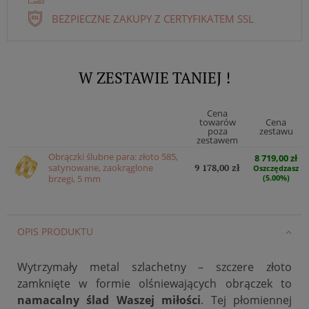
BEZPIECZNE ZAKUPY Z CERTYFIKATEM SSL
W ZESTAWIE TANIEJ !
Cena
towarów
Cena
poza
zestawu
zestawem
Obrączki ślubne para: złoto 585,
8 719,00 zł
satynowane, zaokrąglone
9 178,00 zł
Oszczędzasz
brzegi, 5 mm
(5.00%)
OPIS PRODUKTU
Wytrzymały metal szlachetny – szczere złoto
zamknięte w formie olśniewających obrączek to
namacalny ślad Waszej miłości
. Tej płomiennej