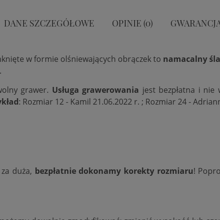
DANE SZCZEGÓŁOWE
OPINIE (0)
GWARANCJ
mknięte w formie olśniewających obrączek to
namacalny śla
.
wolny grawer.
Usługa grawerowania
jest bezpłatna i nie
ykład
: Rozmiar 12 - Kamil 21.06.2022 r. ; Rozmiar 24 - Adrian
b za duża,
bezpłatnie dokonamy korekty rozmiaru
! Popr