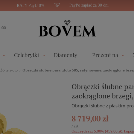
PayPo zapłać za 30 dni
RATY PayU 0%
1:00
Celebrytki
Diamenty
Prezent na
Żółte złoto
Obrączki ślubne para: złoto 585, satynowane, zaokrąglone brz
Obrączki ślubne par
zaokrąglone brzegi
Obrączki ślubne z płaskim pro
8 719,00 zł
/
szt.
Oszczędzasz 5.00% (459,00 zł), kupuj