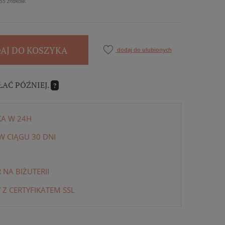
55 znaków.
AJ DO KOSZYKA
dodaj do ulubionych
ŁAĆ PÓŹNIEJ.
?
KA W 24H
 CIĄGU 30 DNI
NA BIŻUTERII
 Z CERTYFIKATEM SSL