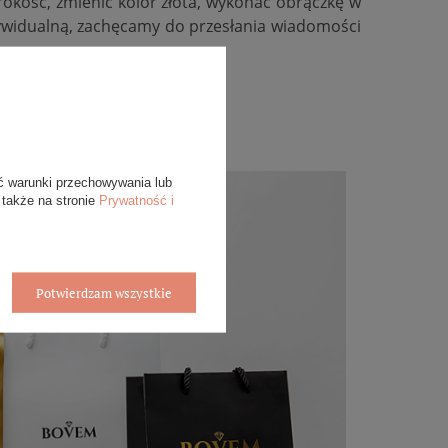
kość, zmienić kolor złota, wykonać obrączkę w
ywidualną, zachęcamy do przesłania wiadomości
ć warunki przechowywania lub
 także na stronie
Prywatność i
Potwierdzam wszystkie