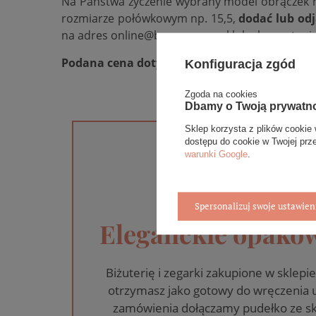
Na Państwa życzenie wybrany model obrączek m
rozmiarze połówkowym np. 15,5,
dodać lub od
na adres online@bovem.com.pl lub skorzystania z
Podana cena dotyczy pary.
Konfiguracja zgód
Zgoda na cookies
Dbamy o Twoją prywatn
Sklep korzysta z plików cookie 
dostępu do cookie w Twojej prz
warunki Google
.
Spersonalizuj swoje ustawien
Eleganckie opakow
Biżuterię i zegarki zakupione w skle
otrzymasz jako gotowy do wręczenia
zamówienia dołączamy pudełko ze sk