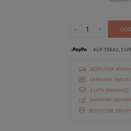
*Maksymalnie 2
DOD
KUP TERAZ, ZAP
BEZPŁATNA WYSYŁ
DARMOWY ZWROT W
2 LATA GWARANCJI
DARMOWY GRAWER 
BEZPIECZNE ZAKUPY