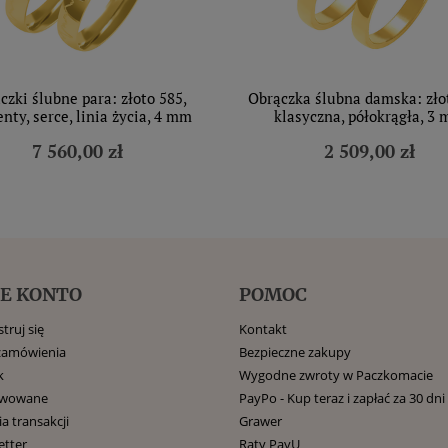
czki ślubne para: złoto 585,
Obrączka ślubna damska: zło
nty, serce, linia życia, 4 mm
klasyczna, półokrągła, 3
7 560,00 zł
2 509,00 zł
E KONTO
POMOC
truj się
Kontakt
zamówienia
Bezpieczne zakupy
k
Wygodne zwroty w Paczkomacie
rwowane
PayPo - Kup teraz i zapłać za 30 dni
ia transakcji
Grawer
etter
Raty PayU