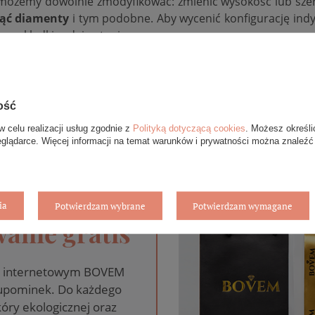
ożemy dowolnie zmodyfikować: zmienić wysokość lub szero
jąć diamenty
i tym podobne. Aby wycenić konfigurację ind
 zakładki zadaj pytanie.
ość
w celu realizacji usług zgodnie z
Polityką dotyczącą cookies
. Możesz określi
eglądarce. Więcej informacji na temat warunków i prywatności można znaleźć
ia
Potwierdzam wybrane
Potwierdzam wymagane
anie gratis
pie internetowym BOVEM
 upominek. Do każdego
óry ekologicznej oraz