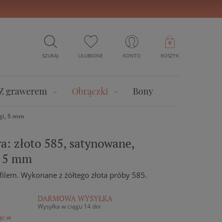
0
SZUKAJ
ULUBIONE
KONTO
KOSZYK
Z grawerem
Obrączki
Bony
egi, 5 mm
a: złoto 585, satynowane,
, 5 mm
filem. Wykonane z żółtego złota próby 585.
DARMOWA WYSYŁKA
Wysyłka w ciągu 14 dni
ąc w