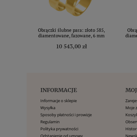
Obrączki ślubne para: złoto 585,
Obrą
diamentowane, fazowane, 6 mm
diame
10 543,00 zł
INFORMACJE
MOJ
Informacje o sklepie
Zarejes
Wysyłka
Moje 
Sposoby płatności i prowizje
Koszy
Regulamin
Obse
Polityka prywatności
Histor
Odstąpienie od umowy
Newsl