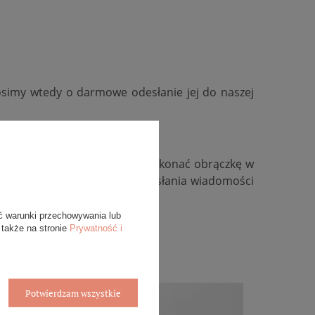
osimy wtedy o darmowe odesłanie jej do naszej
kość, zmienić kolor złota, wykonać obrączkę w
ywidualną, zachęcamy do przesłania wiadomości
ć warunki przechowywania lub
 także na stronie
Prywatność i
Potwierdzam wszystkie