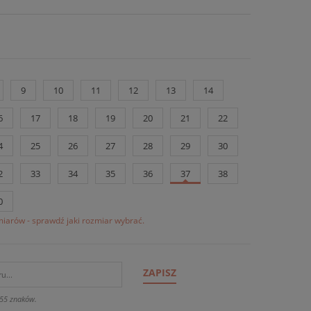
9
10
11
12
13
14
6
17
18
19
20
21
22
4
25
26
27
28
29
30
2
33
34
35
36
37
38
0
iarów - sprawdź jaki rozmiar wybrać.
ZAPISZ
55 znaków.