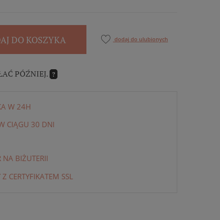
AJ DO KOSZYKA
dodaj do ulubionych
ŁAĆ PÓŹNIEJ.
?
KA W 24H
 CIĄGU 30 DNI
NA BIŻUTERII
 Z CERTYFIKATEM SSL