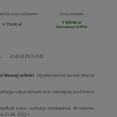
warów poza zestawem
Cena zestawu
7 959,00 zł
8 378,00 zł
Oszczędzasz (5.00%)
A
ZADAJ PYTANIE
d Waszej miłości
. Tej płomiennej sprzed ołtarza
zapobiega odparzeniom oraz zmniejsza puchnięcie
 wydłuży czasu realizacji zamówienia. W okienku
na 21.06. 2022 r.