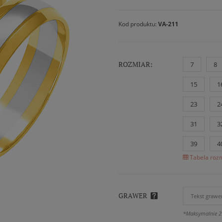
Kod produktu:
VA-211
ROZMIAR:
7
8
15
1
23
2
31
3
39
4
Tabela rozm
GRAWER
*Maksymalnie 2