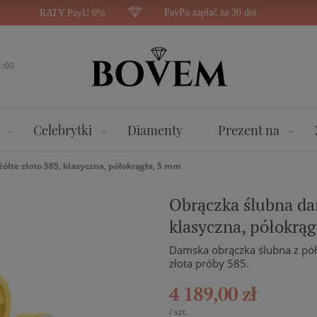
PayPo zapłać za 30 dni
RATY PayU 0%
1:00
Celebrytki
Diamenty
Prezent na
ółte złoto 585, klasyczna, półokrągła, 5 mm
Obrączka ślubna dam
klasyczna, półokrą
Damska obrączka ślubna z pół
złota próby 585.
4 189,00 zł
/
szt.