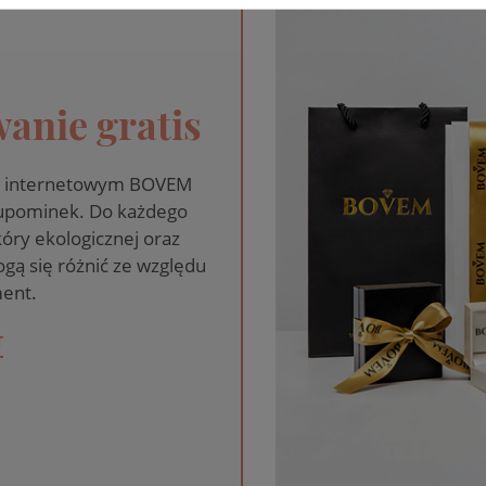
anie gratis
pie internetowym BOVEM
 upominek. Do każdego
óry ekologicznej oraz
gą się różnić ze względu
ent.
T