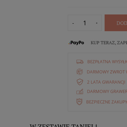
DOD
KUP TERAZ, ZAP
BEZPŁATNA WYSYŁ
DARMOWY ZWROT W
2 LATA GWARANCJI
DARMOWY GRAWER 
BEZPIECZNE ZAKUPY
W ZESTAWIE TANIEJ !