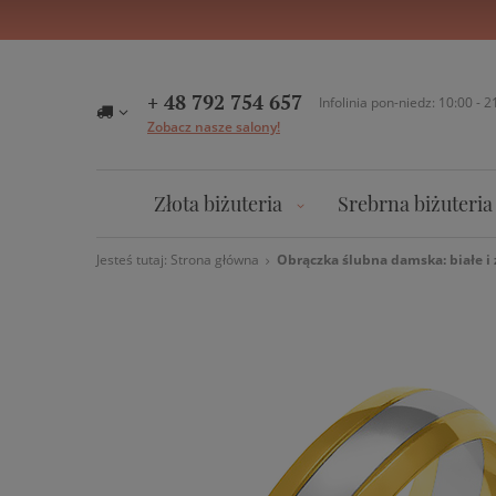
+ 48 792 754 657
Infolinia pon-niedz: 10:00 - 2
Zobacz nasze salony!
Złota biżuteria
Srebrna biżuteria
Jesteś tutaj:
Strona główna
Obrączka ślubna damska: białe i ż