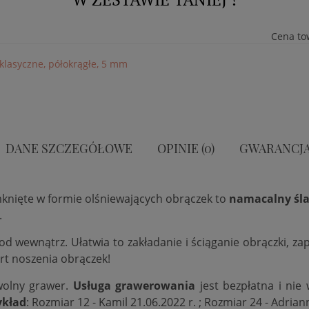
Cena to
, klasyczne, półokrągłe, 5 mm
DANE SZCZEGÓŁOWE
OPINIE (0)
GWARANCJ
mknięte w formie olśniewających obrączek to
namacalny śla
.
 od wewnątrz. Ułatwia to zakładanie i ściąganie obrączki, 
rt noszenia obrączek!
wolny grawer.
Usługa grawerowania
jest bezpłatna i nie
ykład
: Rozmiar 12 - Kamil 21.06.2022 r. ; Rozmiar 24 - Adrian