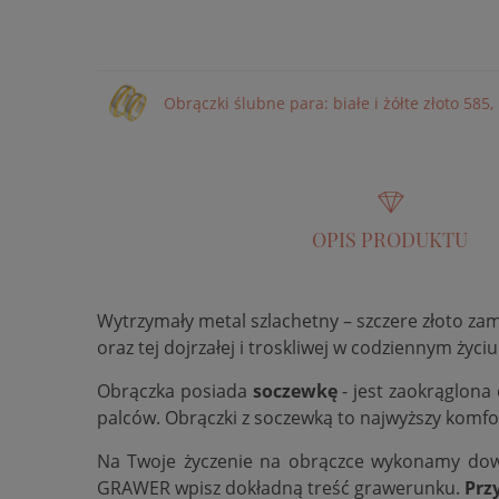
Obrączki ślubne para: białe i żółte złoto 585
OPIS PRODUKTU
Wytrzymały metal szlachetny – szczere złoto za
oraz tej dojrzałej i troskliwej w codziennym życiu
Obrączka posiada
soczewkę
- jest zaokrąglona
palców. Obrączki z soczewką to najwyższy komfo
Na Twoje życzenie na obrączce wykonamy do
GRAWER wpisz dokładną treść grawerunku.
Prz