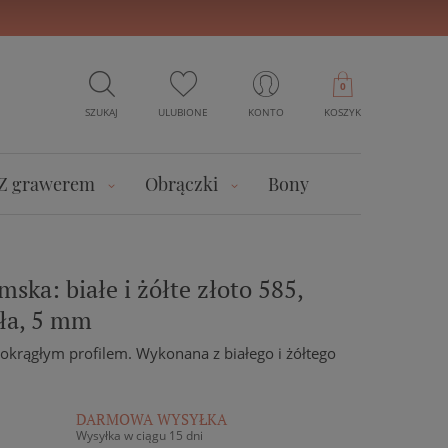
0
SZUKAJ
ULUBIONE
KONTO
KOSZYK
Z grawerem
Obrączki
Bony
ska: białe i żółte złoto 585,
gła, 5 mm
okrągłym profilem. Wykonana z białego i żółtego
DARMOWA WYSYŁKA
Wysyłka w ciągu 15 dni