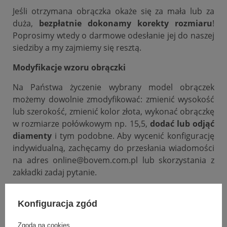
Jeśli otrzymana obrączka okaże się za mała lub za
duża,
bezpłatnie dokonamy korekty rozmiaru
!
Poprosimy wtedy o darmowe odesłanie jej do naszej
siedziby a my zajmiemy się resztą.
Modyfikacje wzoru obrączki
Na Państwa życzenie wybrany model obrączek
możemy dowolnie zmodyfikować: zmienić wysokość
lub szerokość, zmienić kolor złota, wykonać obrączkę
w rozmiarze połówkowym np. 15,5,
dodać lub odjąć
diamenty
i tym podobne. Aby wycenić konfigurację
indywidualną, zachęcamy do przesłania wiadomości
na adres online@bovem.com.pl lub skorzystania z
zakładki zadaj pytanie.
Podana cena dotyczy jednej sztuki.
Konfiguracja zgód
Zgoda na cookies