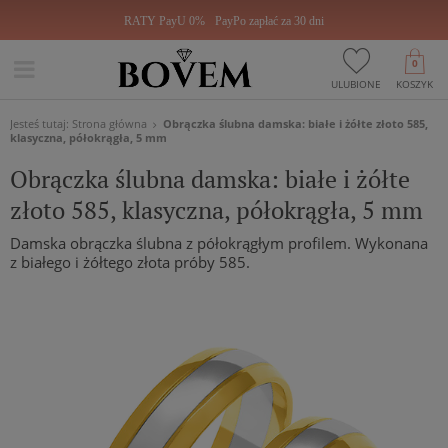
RATY PayU 0%
PayPo zapłać za 30 dni
0
ULUBIONE
KOSZYK
Jesteś tutaj:
Strona główna
Obrączka ślubna damska: białe i żółte złoto 585,
klasyczna, półokrągła, 5 mm
Obrączka ślubna damska: białe i żółte
złoto 585, klasyczna, półokrągła, 5 mm
Damska obrączka ślubna z półokrągłym profilem. Wykonana
z białego i żółtego złota próby 585.