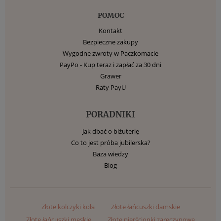
POMOC
Kontakt
Bezpieczne zakupy
Wygodne zwroty w Paczkomacie
PayPo - Kup teraz i zapłać za 30 dni
Grawer
Raty PayU
PORADNIKI
Jak dbać o biżuterię
Co to jest próba jubilerska?
Baza wiedzy
Blog
Złote kolczyki koła
Złote łańcuszki damskie
Złote łańcuszki męskie
Złote pierścionki zaręczynowe