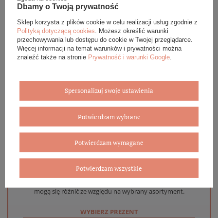
DANE SZCZEGÓŁOWE
Dbamy o Twoją prywatność
Sklep korzysta z plików cookie w celu realizacji usług zgodnie z
OPINIE (0)
Polityką dotyczącą cookies
. Możesz określić warunki
przechowywania lub dostępu do cookie w Twojej przeglądarce.
GWARANCJA
Więcej informacji na temat warunków i prywatności można
znaleźć także na stronie
Prywatność i warunki Google
.
ZADAJ PYTANIE
Spersonalizuj swoje ustawienia
Potwierdzam wybrane
Eleganckie opakowanie gratis
Potwierdzam wymagane
Biżuterię i zegarki zakupione w sklepie internetowym
BOVEM otrzymasz jako gotowy do wręczenia upominek. Do
Potwierdzam wszystkie
każdego zamówienia dołączamy pudełko ze skóry
ekologicznej oraz elegancką torebkę. Rozmiary i wzory
mogą się różnić ze względu na wybrany asortyment.
WYBIERZ PREZENT