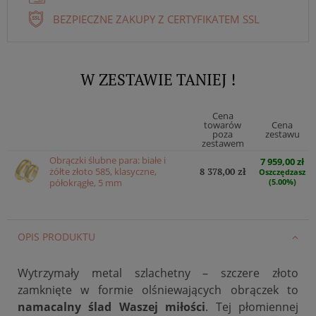
BEZPIECZNE ZAKUPY Z CERTYFIKATEM SSL
W ZESTAWIE TANIEJ !
Cena
towarów
Cena
poza
zestawu
zestawem
Obrączki ślubne para: białe i
7 959,00 zł
żółte złoto 585, klasyczne,
8 378,00 zł
Oszczędzasz
półokrągłe, 5 mm
(5.00%)
OPIS PRODUKTU
Wytrzymały metal szlachetny – szczere złoto
zamknięte w formie olśniewających obrączek to
namacalny ślad Waszej miłości
. Tej płomiennej