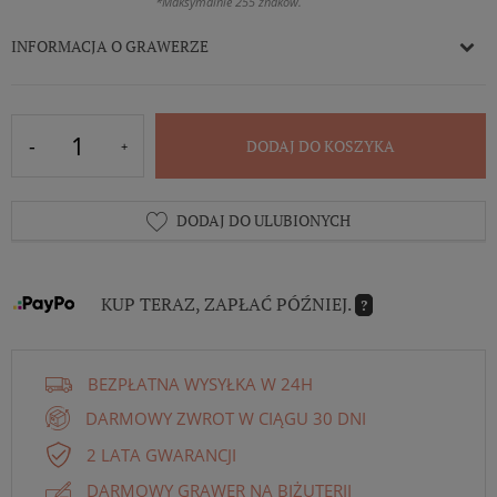
*Maksymalnie 255 znaków.
INFORMACJA O GRAWERZE
DODAJ DO KOSZYKA
DODAJ DO ULUBIONYCH
KUP TERAZ, ZAPŁAĆ PÓŹNIEJ.
?
BEZPŁATNA WYSYŁKA W 24H
DARMOWY ZWROT W CIĄGU 30 DNI
2 LATA GWARANCJI
DARMOWY GRAWER NA BIŻUTERII