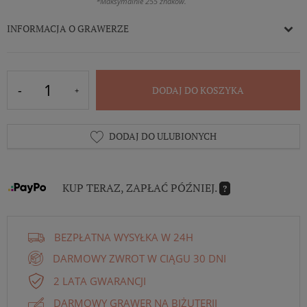
*Maksymalnie 255 znaków.
INFORMACJA O GRAWERZE
DODAJ DO KOSZYKA
DODAJ DO ULUBIONYCH
KUP TERAZ, ZAPŁAĆ PÓŹNIEJ.
?
BEZPŁATNA WYSYŁKA W 24H
DARMOWY ZWROT W CIĄGU 30 DNI
2 LATA GWARANCJI
DARMOWY GRAWER NA BIŻUTERII