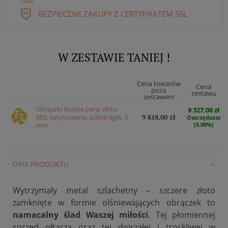
BEZPIECZNE ZAKUPY Z CERTYFIKATEM SSL
W ZESTAWIE TANIEJ !
Cena towarów
Cena
poza
zestawu
zestawem
Obrączki ślubne para: złoto
9 327,00 zł
585, satynowane, półokrągłe, 6
9 818,00 zł
Oszczędzasz
mm
(5.00%)
OPIS PRODUKTU
Wytrzymały metal szlachetny – szczere złoto
zamknięte w formie olśniewających obrączek to
namacalny ślad Waszej miłości
. Tej płomiennej
sprzed ołtarza oraz tej dojrzałej i troskliwej w