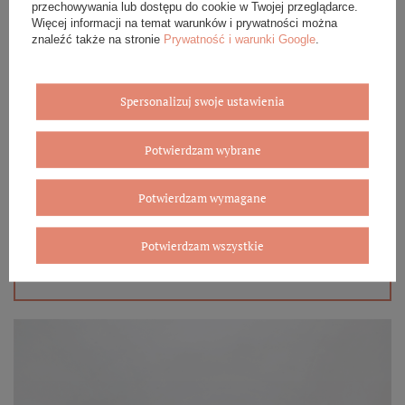
przechowywania lub dostępu do cookie w Twojej przeglądarce.
Więcej informacji na temat warunków i prywatności można
znaleźć także na stronie
Prywatność i warunki Google
.
Spersonalizuj swoje ustawienia
Eleganckie opakowanie gratis
Potwierdzam wybrane
Biżuterię i zegarki zakupione w sklepie internetowym
BOVEM otrzymasz jako gotowy do wręczenia upominek. Do
każdego zamówienia dołączamy pudełko ze skóry
Potwierdzam wymagane
ekologicznej oraz elegancką torebkę. Rozmiary i wzory
mogą się różnić ze względu na wybrany asortyment.
Potwierdzam wszystkie
WYBIERZ PREZENT