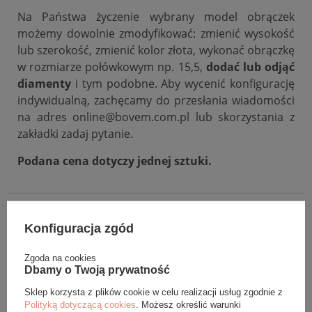
Na Państwa życzenie wybrany model obrączek
możemy dowolnie zmodyfikować: zmienić wysokość
lub szerokość, zmienić kolor złota, wykonać obrączkę
w rozmiarze połówkowym np. 15,5,
dodać lub odjąć
diamenty
i tym podobne. Aby wycenić konfigurację
indywidualną, zachęcamy do przesłania wiadomości
na adres online@bovem.com.pl lub skorzystania z
zakładki zadaj pytanie.
Podana cena dotyczy jednej sztuki.
DANE SZCZEGÓŁOWE
Konfiguracja zgód
OPINIE (0)
Zgoda na cookies
Dbamy o Twoją prywatność
GWARANCJA
Sklep korzysta z plików cookie w celu realizacji usług zgodnie z
Polityką dotyczącą cookies
. Możesz określić warunki
ZADAJ PYTANIE