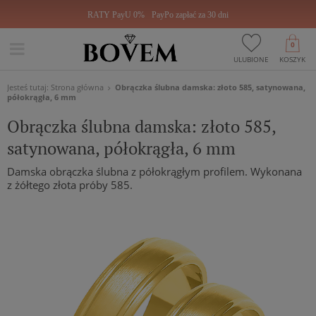
RATY PayU 0%
PayPo zapłać za 30 dni
0
ULUBIONE
KOSZYK
Jesteś tutaj:
Strona główna
Obrączka ślubna damska: złoto 585, satynowana,
półokrągła, 6 mm
Obrączka ślubna damska: złoto 585,
satynowana, półokrągła, 6 mm
Damska obrączka ślubna z półokrągłym profilem. Wykonana
z żółtego złota próby 585.