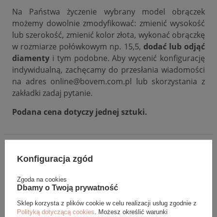
Na Państwa życzenie wybrany model obrączek
możemy dowolnie zmodyfikować: zmienić wysokość
lub szerokość, zmienić kolor złota, wykonać obrączkę
w rozmiarze połówkowym np. 15,5,
dodać lub odjąć
diamenty
i tym podobne. Aby wycenić konfigurację
indywidualną, zachęcamy do przesłania wiadomości
na adres online@bovem.com.pl lub skorzystania z
zakładki zadaj pytanie.
Podana cena dotyczy jednej sztuki.
DANE SZCZEGÓŁOWE
Konfiguracja zgód
OPINIE (0)
Zgoda na cookies
Dbamy o Twoją prywatność
GWARANCJA
Sklep korzysta z plików cookie w celu realizacji usług zgodnie z
Polityką dotyczącą cookies
. Możesz określić warunki
ZADAJ PYTANIE