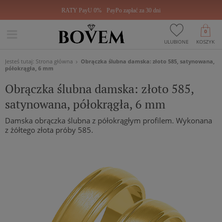
RATY PayU 0%
PayPo zapłać za 30 dni
0
ULUBIONE
KOSZYK
Jesteś tutaj:
Strona główna
Obrączka ślubna damska: złoto 585, satynowana,
półokrągła, 6 mm
Obrączka ślubna damska: złoto 585,
satynowana, półokrągła, 6 mm
Damska obrączka ślubna z półokrągłym profilem. Wykonana
z żółtego złota próby 585.