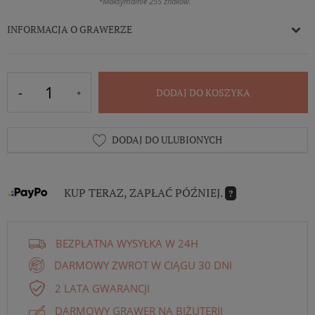
*Maksymalnie 255 znaków.
INFORMACJA O GRAWERZE
DODAJ DO KOSZYKA
DODAJ DO ULUBIONYCH
KUP TERAZ, ZAPŁAĆ PÓŹNIEJ.
?
BEZPŁATNA WYSYŁKA W 24H
DARMOWY ZWROT W CIĄGU 30 DNI
2 LATA GWARANCJI
DARMOWY GRAWER NA BIŻUTERII