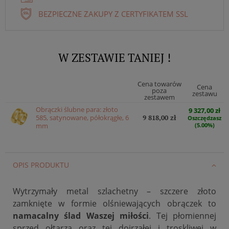
BEZPIECZNE ZAKUPY Z CERTYFIKATEM SSL
W ZESTAWIE TANIEJ !
Cena towarów
Cena
poza
zestawu
zestawem
Obrączki ślubne para: złoto
9 327,00 zł
585, satynowane, półokrągłe, 6
9 818,00 zł
Oszczędzasz
mm
(5.00%)
OPIS PRODUKTU
Wytrzymały metal szlachetny – szczere złoto
zamknięte w formie olśniewających obrączek to
namacalny ślad Waszej miłości
. Tej płomiennej
sprzed ołtarza oraz tej dojrzałej i troskliwej w