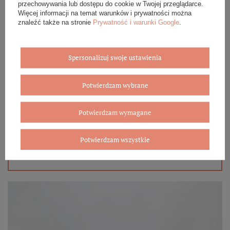
przechowywania lub dostępu do cookie w Twojej przeglądarce.
Więcej informacji na temat warunków i prywatności można
znaleźć także na stronie
Prywatność i warunki Google
.
Spersonalizuj swoje ustawienia
Eleganckie opakowanie gratis
Potwierdzam wybrane
Biżuterię i zegarki zakupione w sklepie internetowym
BOVEM otrzymasz jako gotowy do wręczenia upominek. Do
każdego zamówienia dołączamy pudełko ze skóry
Potwierdzam wymagane
ekologicznej oraz elegancką torebkę. Rozmiary i wzory
mogą się różnić ze względu na wybrany asortyment.
Potwierdzam wszystkie
WYBIERZ PREZENT