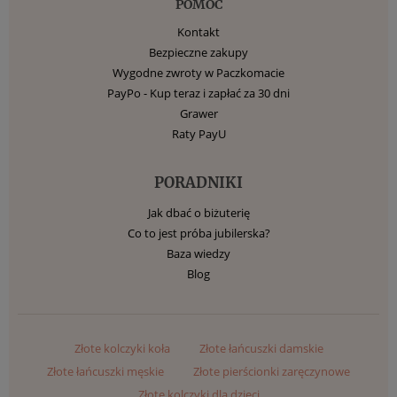
POMOC
Kontakt
Bezpieczne zakupy
Wygodne zwroty w Paczkomacie
PayPo - Kup teraz i zapłać za 30 dni
Grawer
Raty PayU
PORADNIKI
Jak dbać o biżuterię
Co to jest próba jubilerska?
Baza wiedzy
Blog
Złote kolczyki koła
Złote łańcuszki damskie
Złote łańcuszki męskie
Złote pierścionki zaręczynowe
Złote kolczyki dla dzieci