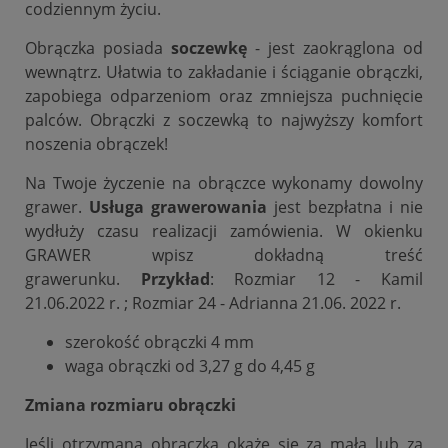
codziennym życiu.
Obrączka posiada
soczewkę
- jest zaokrąglona od
wewnątrz. Ułatwia to zakładanie i ściąganie obrączki,
zapobiega odparzeniom oraz zmniejsza puchnięcie
palców. Obrączki z soczewką to najwyższy komfort
noszenia obrączek!
Na Twoje życzenie na obrączce wykonamy dowolny
grawer.
Usługa grawerowania
jest bezpłatna i nie
wydłuży czasu realizacji zamówienia. W okienku
GRAWER wpisz dokładną treść
grawerunku.
Przykład
: Rozmiar 12 - Kamil
21.06.2022 r. ; Rozmiar 24 - Adrianna 21.06. 2022 r.
szerokość obrączki 4 mm
waga obrączki od 3,27 g do 4,45 g
Zmiana rozmiaru obrączki
Jeśli otrzymana obrączka okaże się za mała lub za