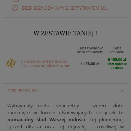
BEZPIECZNE ZAKUPY Z CERTYFIKATEM SSL
W ZESTAWIE TANIEJ !
Cena towarów
Cena
poza zestawem
zestawu
6 135,00 zł
Obrączki ślubne para: złoto
6 458,00 zł
Oszczędzasz
585, klasyczne, płaskie, 4 mm
(5.00%)
OPIS PRODUKTU
Wytrzymały metal szlachetny – szczere złoto
zamknięte w formie olśniewających obrączek to
namacalny ślad Waszej miłości
. Tej płomiennej
sprzed ołtarza oraz tej dojrzałej i troskliwej w