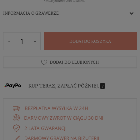
*Maksymalnie 255 znaków.
INFORMACJA O GRAWERZE
DODAJ DO KOSZYKA
DODAJ DO ULUBIONYCH
KUP TERAZ, ZAPŁAĆ PÓŹNIEJ.
?
BEZPŁATNA WYSYŁKA W 24H
DARMOWY ZWROT W CIĄGU 30 DNI
2 LATA GWARANCJI
DARMOWY GRAWER NA BIŻUTERII