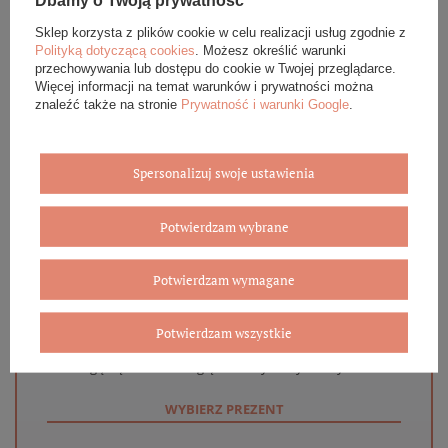
Dbamy o Twoją prywatność
OPINIE (0)
Sklep korzysta z plików cookie w celu realizacji usług zgodnie z
Polityką dotyczącą cookies
. Możesz określić warunki
przechowywania lub dostępu do cookie w Twojej przeglądarce.
GWARANCJA
Więcej informacji na temat warunków i prywatności można
znaleźć także na stronie
Prywatność i warunki Google
.
ZADAJ PYTANIE
Spersonalizuj swoje ustawienia
Potwierdzam wybrane
Eleganckie opakowanie gratis
Potwierdzam wymagane
Biżuterię i zegarki zakupione w sklepie internetowym
BOVEM otrzymasz jako gotowy do wręczenia upominek. Do
każdego zamówienia dołączamy pudełko ze skóry
Potwierdzam wszystkie
ekologicznej oraz elegancką torebkę. Rozmiary i wzory
mogą się różnić ze względu na wybrany asortyment.
WYBIERZ PREZENT