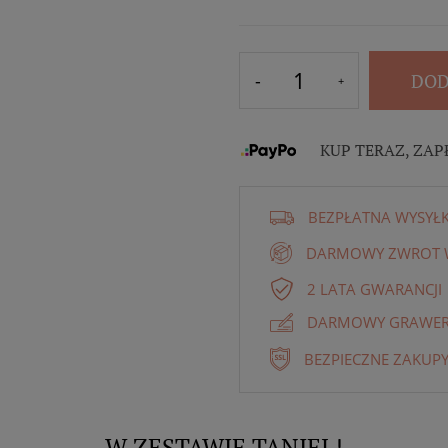
DOD
KUP TERAZ, ZAP
BEZPŁATNA WYSYŁ
DARMOWY ZWROT W
2 LATA GWARANCJI
DARMOWY GRAWER 
BEZPIECZNE ZAKUPY
W ZESTAWIE TANIEJ !