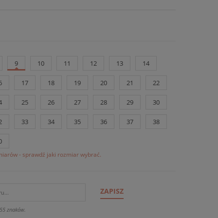
9
10
11
12
13
14
6
17
18
19
20
21
22
4
25
26
27
28
29
30
2
33
34
35
36
37
38
0
iarów - sprawdź jaki rozmiar wybrać.
ZAPISZ
55 znaków.