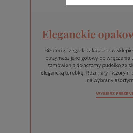
Eleganckie opakow
Biżuterię i zegarki zakupione w skle
otrzymasz jako gotowy do wręczenia
zamówienia dołączamy pudełko ze sk
elegancką torebkę. Rozmiary i wzory mo
na wybrany asortym
WYBIERZ PREZEN