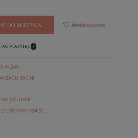
AJ DO KOSZYKA
dodaj do ulubionych
ŁAĆ PÓŹNIEJ.
?
KA W 24H
 CIĄGU 30 DNI
NA BIŻUTERII
 Z CERTYFIKATEM SSL