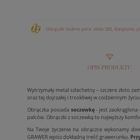
Obrączki ślubne para: złoto 585, klasyczne, 
OPIS PRODUKTU
Wytrzymały metal szlachetny – szczere złoto za
oraz tej dojrzałej i troskliwej w codziennym życiu
Obrączka posiada
soczewkę
- jest zaokrąglona
palców. Obrączki z soczewką to najwyższy komfo
Na Twoje życzenie na obrączce wykonamy do
GRAWER wpisz dokładną treść grawerunku.
Prz