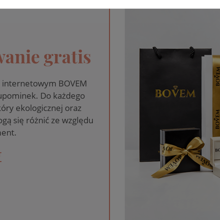
anie gratis
pie internetowym BOVEM
 upominek. Do każdego
óry ekologicznej oraz
gą się różnić ze względu
ent.
T