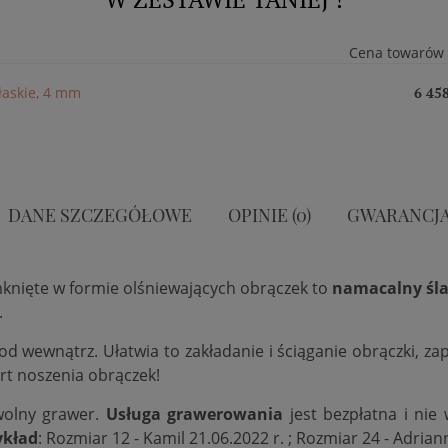
Cena towarów
płaskie, 4 mm
6 458
DANE SZCZEGÓŁOWE
OPINIE (0)
GWARANCJ
mknięte w formie olśniewających obrączek to
namacalny śla
.
 od wewnątrz. Ułatwia to zakładanie i ściąganie obrączki, 
rt noszenia obrączek!
wolny grawer.
Usługa grawerowania
jest bezpłatna i nie
ykład
: Rozmiar 12 - Kamil 21.06.2022 r. ; Rozmiar 24 - Adrian