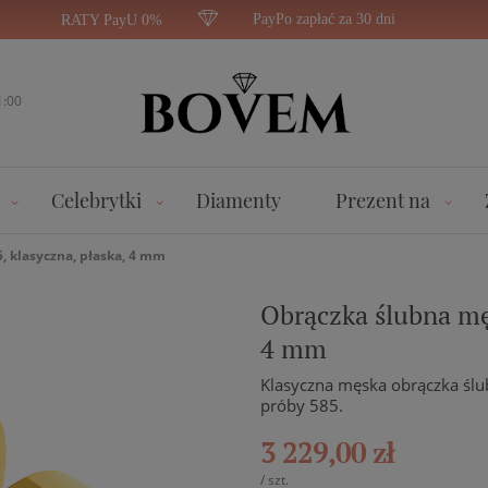
PayPo zapłać za 30 dni
RATY PayU 0%
1:00
Celebrytki
Diamenty
Prezent na
, klasyczna, płaska, 4 mm
Obrączka ślubna męs
4 mm
Klasyczna męska obrączka ślub
próby 585.
3 229,00 zł
/
szt.