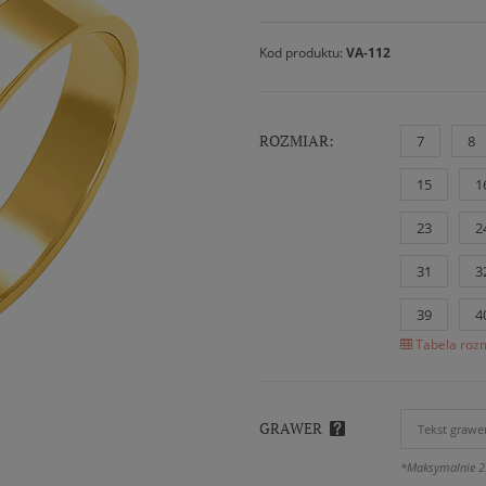
Kod produktu:
VA-112
ROZMIAR:
7
8
15
1
23
2
31
3
39
4
Tabela rozm
GRAWER
*Maksymalnie 2