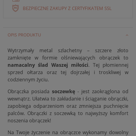
BEZPIECZNE ZAKUPY Z CERTYFIKATEM SSL
OPIS PRODUKTU
Wytrzymały metal szlachetny – szczere złoto
zamknięte w formie olśniewających obrączek to
namacalny ślad Waszej miłości
. Tej płomiennej
sprzed ołtarza oraz tej dojrzałej i troskliwej w
codziennym życiu.
Obrączka posiada
soczewkę
- jest zaokrąglona od
wewnątrz. Ułatwia to zakładanie i ściąganie obrączki,
zapobiega odparzeniom oraz zmniejsza puchnięcie
palców. Obrączki z soczewką to najwyższy komfort
noszenia obrączek!
Na Twoje życzenie na obrączce wykonamy dowolny