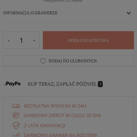
*Maksymalnie 255 znaków.
INFORMACJA O GRAWERZE
DODAJ DO KOSZYKA
DODAJ DO ULUBIONYCH
KUP TERAZ, ZAPŁAĆ PÓŹNIEJ.
?
BEZPŁATNA WYSYŁKA W 24H
DARMOWY ZWROT W CIĄGU 30 DNI
2 LATA GWARANCJI
DARMOWY GRAWER NA BIŻUTERII