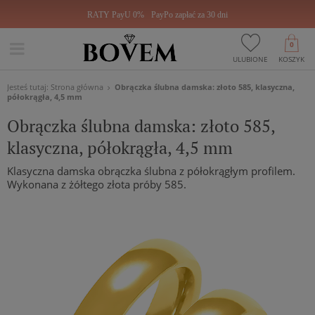
RATY PayU 0%
PayPo zapłać za 30 dni
0
ULUBIONE
KOSZYK
Jesteś tutaj:
Strona główna
Obrączka ślubna damska: złoto 585, klasyczna,
półokrągła, 4,5 mm
Obrączka ślubna damska: złoto 585,
klasyczna, półokrągła, 4,5 mm
Klasyczna damska obrączka ślubna z półokrągłym profilem.
Wykonana z żółtego złota próby 585.