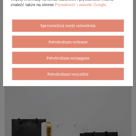
znaleźć także na stronie
Prywatność i warunki Google
.
Eleganckie opakowanie gratis
Spersonalizuj swoje ustawienia
Biżuterię i zegarki zakupione w sklepie internetowym
BOVEM otrzymasz jako gotowy do wręczenia upominek. Do
każdego zamówienia dołączamy pudełko ze skóry
Potwierdzam wybrane
ekologicznej oraz elegancką torebkę. Rozmiary i wzory
mogą się różnić ze względu na wybrany asortyment.
Potwierdzam wymagane
WYBIERZ PREZENT
Potwierdzam wszystkie