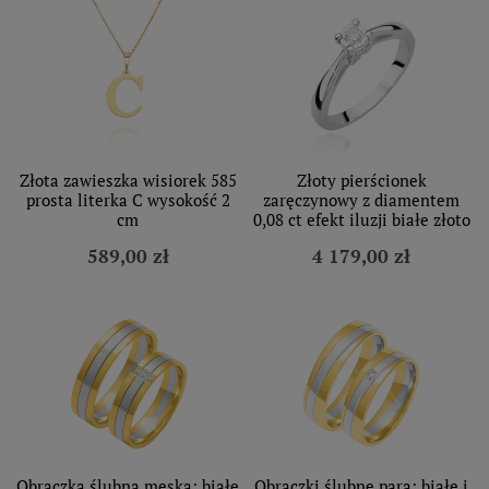
Złota zawieszka wisiorek 585
Złoty pierścionek
prosta literka C wysokość 2
zaręczynowy z diamentem
cm
0,08 ct efekt iluzji białe złoto
589,00 zł
4 179,00 zł
Obrączka ślubna męska: białe
Obrączki ślubne para: białe i