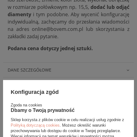
w rozmiarze połówkowym np. 15,5,
dodać lub odjąć
diamenty
i tym podobne. Aby wycenić konfigurację
indywidualną, zachęcamy do przesłania wiadomości
na adres online@bovem.com.pl lub skorzystania z
zakładki zadaj pytanie.
Podana cena dotyczy jednej sztuki.
DANE SZCZEGÓŁOWE
OPINIE (0)
Konfiguracja zgód
GWARANCJA
Zgoda na cookies
Dbamy o Twoją prywatność
ZADAJ PYTANIE
Sklep korzysta z plików cookie w celu realizacji usług zgodnie z
Polityką dotyczącą cookies
. Możesz określić warunki
przechowywania lub dostępu do cookie w Twojej przeglądarce.
Więcej informacji na temat warunków i prywatności można