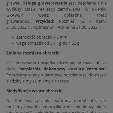
grawer.
Usługa grawerowania
jest bezpłatna i nie
wydłuży czasu realizacji zamówienia. W okienku
GRAWER wpisz dokładną treść
grawerunku.
Przykład
: Rozmiar 12 - Kamil
21.06.2022 r. ; Rozmiar 24 - Adrianna 21.06. 2022 r.
szerokość obrączki 4,5 mm
waga obrączki od 3,11 g do 4,52 g
Zmiana rozmiaru obrączki
Jeśli otrzymana obrączka okaże się za mała lub za
duża,
bezpłatnie dokonamy korekty rozmiaru
!
Poprosimy wtedy o darmowe odesłanie jej do naszej
siedziby a my zajmiemy się resztą.
Modyfikacje wzoru obrączki
Na Państwa życzenie wybrany model obrączek
możemy dowolnie zmodyfikować: zmienić wysokość
lub szerokość, zmienić kolor złota, wykonać obrączkę