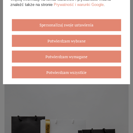
znaleźć także na stronie
Prywatność i warunki Google
.
Eleganckie opakowanie gratis
Spersonalizuj swoje ustawienia
Biżuterię i zegarki zakupione w sklepie internetowym
BOVEM otrzymasz jako gotowy do wręczenia upominek. Do
każdego zamówienia dołączamy pudełko ze skóry
Potwierdzam wybrane
ekologicznej oraz elegancką torebkę. Rozmiary i wzory
mogą się różnić ze względu na wybrany asortyment.
Potwierdzam wymagane
WYBIERZ PREZENT
Potwierdzam wszystkie