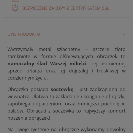
BEZPIECZNE ZAKUPY Z CERTYFIKATEM SSL
OPIS PRODUKTU
Wytrzymały metal szlachetny – szczere złoto
zamknięte w formie olśniewających obrączek to
namacalny ślad Waszej miłości
. Tej płomiennej
sprzed ołtarza oraz tej dojrzałej i troskliwej w
codziennym życiu.
Obrączka posiada
soczewkę
- jest zaokrąglona od
wewnątrz. Ułatwia to zakładanie i ściąganie obrączki,
zapobiega odparzeniom oraz zmniejsza puchnięcie
palców. Obrączki z soczewką to najwyższy komfort
noszenia obrączek!
Na Twoje życzenie na obrączce wykonamy dowolny