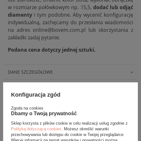
w rozmiarze połówkowym np. 15,5,
dodać lub odjąć
diamenty
i tym podobne. Aby wycenić konfigurację
indywidualną, zachęcamy do przesłania wiadomości
na adres online@bovem.com.pl lub skorzystania z
zakładki zadaj pytanie.
Podana cena dotyczy jednej sztuki.
DANE SZCZEGÓŁOWE
OPINIE (0)
Konfiguracja zgód
GWARANCJA
Zgoda na cookies
Dbamy o Twoją prywatność
ZADAJ PYTANIE
Sklep korzysta z plików cookie w celu realizacji usług zgodnie z
Polityką dotyczącą cookies
. Możesz określić warunki
przechowywania lub dostępu do cookie w Twojej przeglądarce.
Więcej informacji na temat warunków i prywatności można