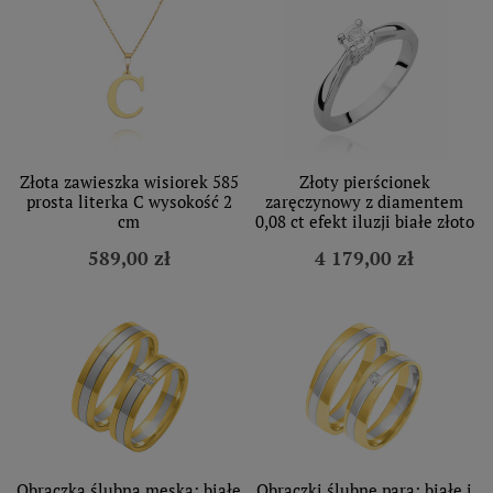
Złota zawieszka wisiorek 585
Złoty pierścionek
prosta literka C wysokość 2
zaręczynowy z diamentem
cm
0,08 ct efekt iluzji białe złoto
589,00 zł
4 179,00 zł
Obrączka ślubna męska: białe
Obrączki ślubne para: białe i