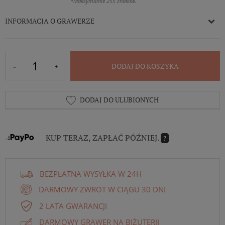
*Maksymalnie 255 znaków.
INFORMACJA O GRAWERZE
DODAJ DO KOSZYKA
DODAJ DO ULUBIONYCH
KUP TERAZ, ZAPŁAĆ PÓŹNIEJ.
?
BEZPŁATNA WYSYŁKA W 24H
DARMOWY ZWROT W CIĄGU 30 DNI
2 LATA GWARANCJI
DARMOWY GRAWER NA BIŻUTERII