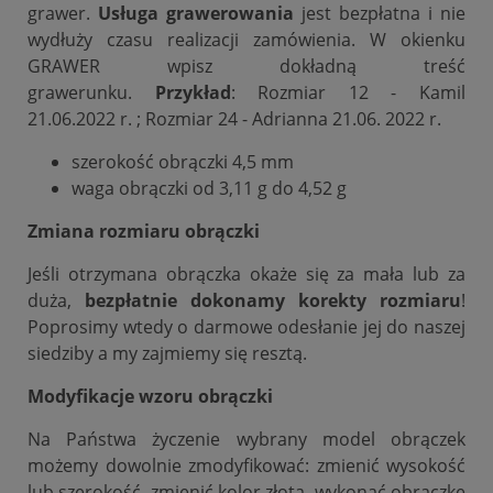
grawer.
Usługa grawerowania
jest bezpłatna i nie
wydłuży czasu realizacji zamówienia. W okienku
GRAWER wpisz dokładną treść
grawerunku.
Przykład
: Rozmiar 12 - Kamil
21.06.2022 r. ; Rozmiar 24 - Adrianna 21.06. 2022 r.
szerokość obrączki 4,5 mm
waga obrączki od 3,11 g do 4,52 g
Zmiana rozmiaru obrączki
Jeśli otrzymana obrączka okaże się za mała lub za
duża,
bezpłatnie dokonamy korekty rozmiaru
!
Poprosimy wtedy o darmowe odesłanie jej do naszej
siedziby a my zajmiemy się resztą.
Modyfikacje wzoru obrączki
Na Państwa życzenie wybrany model obrączek
możemy dowolnie zmodyfikować: zmienić wysokość
lub szerokość, zmienić kolor złota, wykonać obrączkę