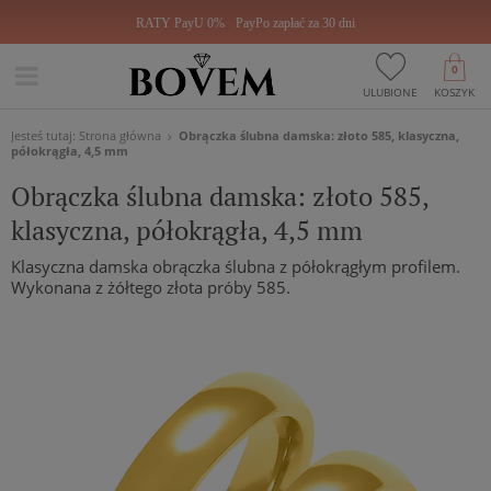
RATY PayU 0%
PayPo zapłać za 30 dni
0
ULUBIONE
KOSZYK
Jesteś tutaj:
Strona główna
Obrączka ślubna damska: złoto 585, klasyczna,
półokrągła, 4,5 mm
Obrączka ślubna damska: złoto 585,
klasyczna, półokrągła, 4,5 mm
Klasyczna damska obrączka ślubna z półokrągłym profilem.
Wykonana z żółtego złota próby 585.