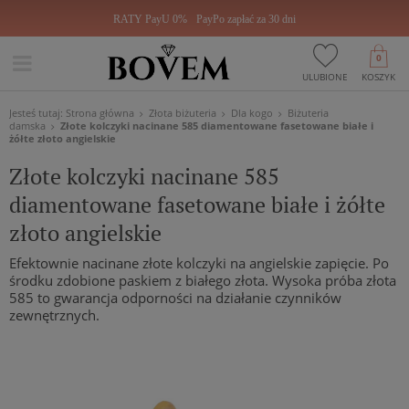
RATY PayU 0%
PayPo zapłać za 30 dni
0
ULUBIONE
KOSZYK
Jesteś tutaj:
Strona główna
Złota biżuteria
Dla kogo
Biżuteria
damska
Złote kolczyki nacinane 585 diamentowane fasetowane białe i
żółte złoto angielskie
Złote kolczyki nacinane 585
diamentowane fasetowane białe i żółte
złoto angielskie
Efektownie nacinane złote kolczyki na angielskie zapięcie. Po
środku zdobione paskiem z białego złota. Wysoka próba złota
585 to gwarancja odporności na działanie czynników
zewnętrznych.