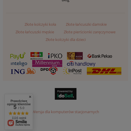
Złote kolczyki koła
Złote łańcuszki damskie
Złote łańcuszki męskie
Złote pierścionki zaręczynowe
Złote kolczyki dla dzieci
Prawdziwe
opinie klientów
5
/ 5.0
Wersja dla komputerów stacjonarnych
1116 opinii