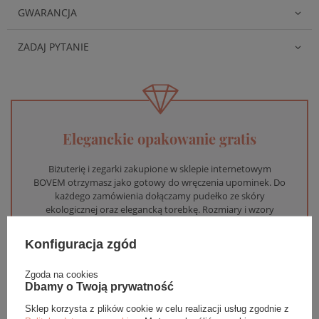
GWARANCJA
ZADAJ PYTANIE
Eleganckie opakowanie gratis
Biżuterię i zegarki zakupione w sklepie internetowym
BOVEM otrzymasz jako gotowy do wręczenia upominek. Do
każdego zamówienia dołączamy pudełko ze skóry
ekologicznej oraz elegancką torebkę. Rozmiary i wzory
mogą się różnić ze względu na wybrany asortyment.
Konfiguracja zgód
WYBIERZ PREZENT
Zgoda na cookies
Dbamy o Twoją prywatność
Sklep korzysta z plików cookie w celu realizacji usług zgodnie z