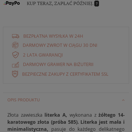
KUP TERAZ, ZAPŁAĆ PÓŹNIEJ.
?
BEZPŁATNA WYSYŁKA W 24H
DARMOWY ZWROT W CIĄGU 30 DNI
2 LATA GWARANCJI
DARMOWY GRAWER NA BIŻUTERII
BEZPIECZNE ZAKUPY Z CERTYFIKATEM SSL
OPIS PRODUKTU
Złota zawieszka
literka A,
wykonana z
żółtego 14-
karatowego złota (próba 585). Literka jest mała i
minimalistyczna,
pasuje do każdego delikatnego