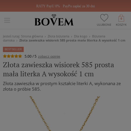
RATY PayU 0%
PayPo zapłać za 30 dni
0
ULUBIONE
KOSZYK
Jesteś tutaj:
Strona główna
Złota biżuteria
Dla kogo
Biżuteria
damska
Złota zawieszka wisiorek 585 prosta mała literka A wysokość 1 cm
BESTSELLER
5.00 / 5
zobacz opinie
Złota zawieszka wisiorek 585 prosta
mała literka A wysokość 1 cm
Złota zawieszka w prostym kształcie literki A, wykonana ze
złota o próbie 585.