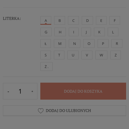
LITERKA:
A
B
C
D
E
F
G
H
I
J
K
L
Ł
M
N
O
P
R
S
T
U
V
W
Z
Ż .
DODAJ DO KOSZYKA
DODAJ DO ULUBIONYCH