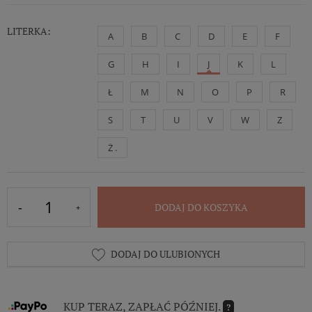
LITERKA:
A
B
C
D
E
F
G
H
I
J
K
L
Ł
M
N
O
P
R
S
T
U
V
W
Z
Ż .
DODAJ DO KOSZYKA
DODAJ DO ULUBIONYCH
KUP TERAZ, ZAPŁAĆ PÓŹNIEJ.
?