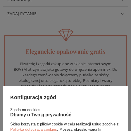
ZADAJ PYTANIE
Eleganckie opakowanie gratis
Biżuterię i zegarki zakupione w sklepie internetowym
BOVEM otrzymasz jako gotowy do wręczenia upominek. Do
każdego zamówienia dołączamy pudełko ze skóry
ekologicznej oraz elegancką torebkę. Rozmiary i wzory
mogą się różnić ze względu na wybrany asortyment.
Konfiguracja zgód
WYBIERZ PREZENT
Zgoda na cookies
Dbamy o Twoją prywatność
Sklep korzysta z plików cookie w celu realizacji usług zgodnie z
Polityką dotyczącą cookies
. Możesz określić warunki