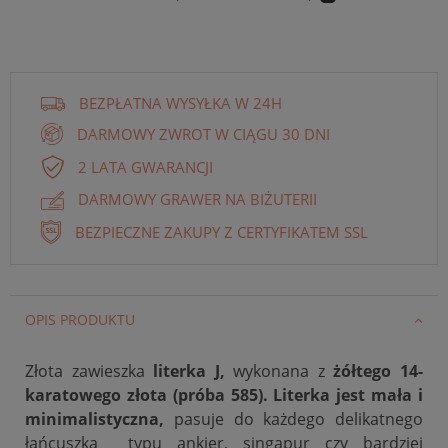
BEZPŁATNA WYSYŁKA W 24H
DARMOWY ZWROT W CIĄGU 30 DNI
2 LATA GWARANCJI
DARMOWY GRAWER NA BIŻUTERII
BEZPIECZNE ZAKUPY Z CERTYFIKATEM SSL
OPIS PRODUKTU
Złota zawieszka
literka J,
wykonana z
żółtego 14-
karatowego złota (próba 585). Literka jest mała i
minimalistyczna,
pasuje do każdego delikatnego
łańcuszka typu ankier, singapur czy bardziej