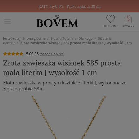
RATY PayU 0%
PayPo zapłać za 30 dni
0
ULUBIONE
KOSZYK
Jesteś tutaj:
Strona główna
Złota biżuteria
Dla kogo
Biżuteria
damska
Złota zawieszka wisiorek 585 prosta mała literka J wysokość 1 cm
5.00 / 5
zobacz opinie
Złota zawieszka wisiorek 585 prosta
mała literka J wysokość 1 cm
Złota zawieszka w prostym kształcie literki J, wykonana ze
złota o próbie 585.