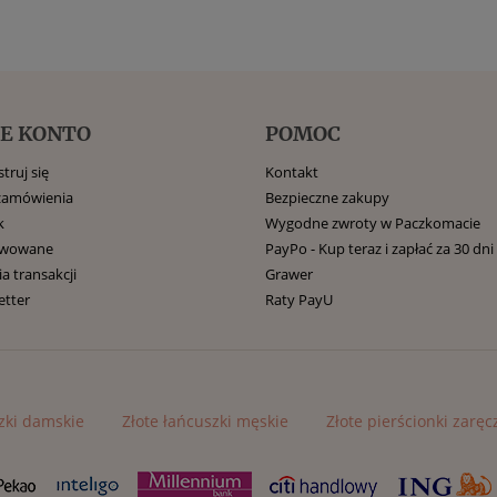
E KONTO
POMOC
truj się
Kontakt
zamówienia
Bezpieczne zakupy
k
Wygodne zwroty w Paczkomacie
rwowane
PayPo - Kup teraz i zapłać za 30 dni
ia transakcji
Grawer
etter
Raty PayU
zki damskie
Złote łańcuszki męskie
Złote pierścionki zarę