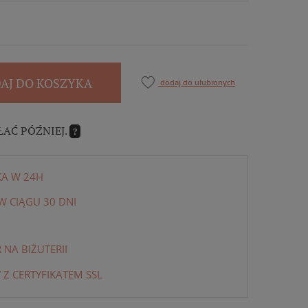
AJ DO KOSZYKA
dodaj do ulubionych
ŁAĆ PÓŹNIEJ.
?
KA W 24H
 CIĄGU 30 DNI
NA BIŻUTERII
 Z CERTYFIKATEM SSL