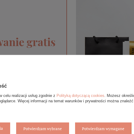
anie gratis
pie internetowym BOVEM
 upominek. Do każdego
óry ekologicznej oraz
gą się różnić ze względu
ość
ent.
w celu realizacji usług zgodnie z
Polityką dotyczącą cookies
. Możesz określi
eglądarce. Więcej informacji na temat warunków i prywatności można znaleźć
T
ia
Potwierdzam wybrane
Potwierdzam wymagane