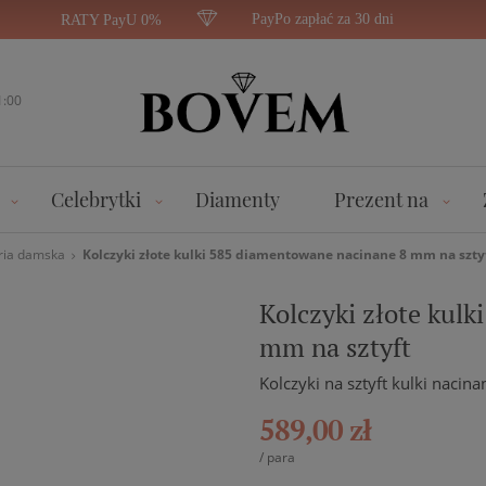
PayPo zapłać za 30 dni
RATY PayU 0%
1:00
Celebrytki
Diamenty
Prezent na
ria damska
Kolczyki złote kulki 585 diamentowane nacinane 8 mm na szty
Kolczyki złote kul
mm na sztyft
Kolczyki na sztyft kulki nacin
589,00 zł
/
para