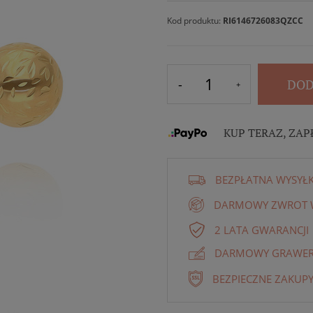
Kod produktu:
RI6146726083QZCC
DOD
KUP TERAZ, ZAP
BEZPŁATNA WYSYŁ
DARMOWY ZWROT W
2 LATA GWARANCJI
DARMOWY GRAWER 
BEZPIECZNE ZAKUPY