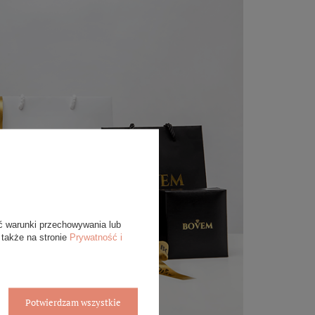
ć warunki przechowywania lub
 także na stronie
Prywatność i
Potwierdzam wszystkie