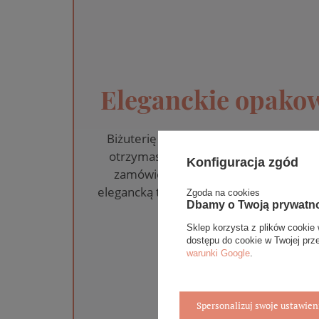
Eleganckie opakow
Biżuterię i zegarki zakupione w skle
otrzymasz jako gotowy do wręczenia
Konfiguracja zgód
zamówienia dołączamy pudełko ze sk
elegancką torebkę. Rozmiary i wzory mo
Zgoda na cookies
Dbamy o Twoją prywatn
na wybrany asortym
Sklep korzysta z plików cookie 
dostępu do cookie w Twojej prz
WYBIERZ PREZEN
warunki Google
.
Spersonalizuj swoje ustawien