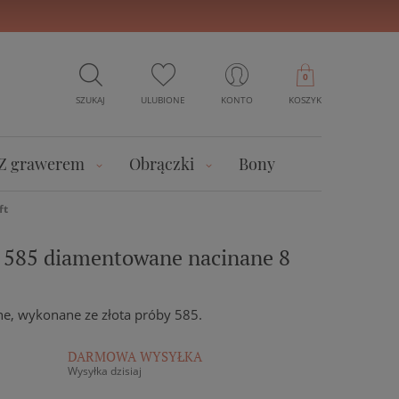
0
SZUKAJ
ULUBIONE
KONTO
KOSZYK
Z grawerem
Obrączki
Bony
ft
ki 585 diamentowane nacinane 8
ane, wykonane ze złota próby 585.
DARMOWA WYSYŁKA
Wysyłka dzisiaj