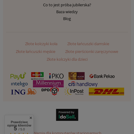
Co to jest próba jubilerska?
Baza wiedzy
Blog
Złote kolczyki koła
Złote łańcuszki damskie
Złote łańcuszki męskie
Złote pierścionki zaręczynowe
Złote kolczyki dla dzieci
Prawdziwe
opinie klientów
5
/ 5.0
Wersja dla komputerów stacjonarnych