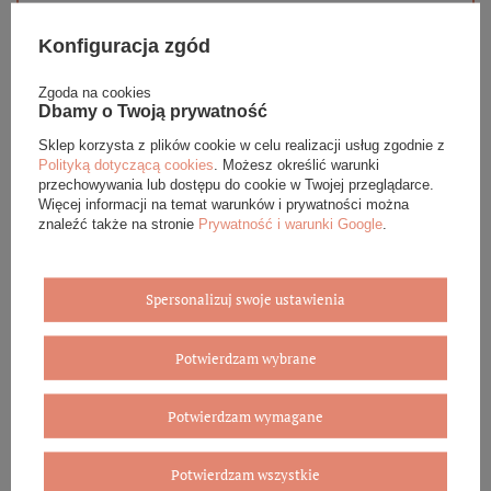
Biżuterię i zegarki zakupione w sklepie internetowym
BOVEM otrzymasz jako gotowy do wręczenia upominek. Do
Konfiguracja zgód
każdego zamówienia dołączamy pudełko ze skóry
ekologicznej oraz elegancką torebkę. Rozmiary i wzory
mogą się różnić ze względu na wybrany asortyment.
Zgoda na cookies
Dbamy o Twoją prywatność
WYBIERZ PREZENT
Sklep korzysta z plików cookie w celu realizacji usług zgodnie z
Polityką dotyczącą cookies
. Możesz określić warunki
przechowywania lub dostępu do cookie w Twojej przeglądarce.
Więcej informacji na temat warunków i prywatności można
znaleźć także na stronie
Prywatność i warunki Google
.
Spersonalizuj swoje ustawienia
Potwierdzam wybrane
Potwierdzam wymagane
Potwierdzam wszystkie