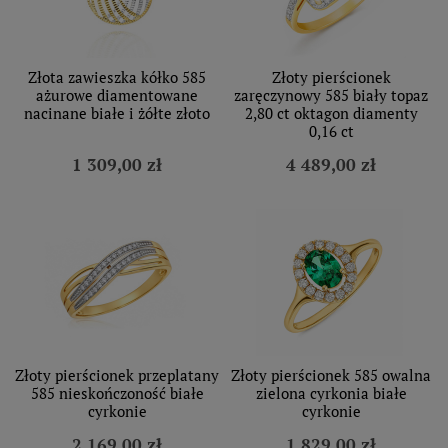
Złota zawieszka kółko 585
Złoty pierścionek
ażurowe diamentowane
zaręczynowy 585 biały topaz
nacinane białe i żółte złoto
2,80 ct oktagon diamenty
0,16 ct
1 309,00 zł
4 489,00 zł
Złoty pierścionek przeplatany
Złoty pierścionek 585 owalna
585 nieskończoność białe
zielona cyrkonia białe
cyrkonie
cyrkonie
2 169,00 zł
1 829,00 zł