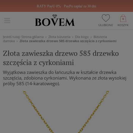
RATY PayU 0%
PayPo zapłać za 30 dni
0
ULUBIONE
KOSZYK
Jesteś tutaj:
Strona główna
Złota biżuteria
Dla kogo
Biżuteria
damska
Złota zawieszka drzewo 585 drzewko szczęścia z cyrkoniami
Złota zawieszka drzewo 585 drzewko
szczęścia z cyrkoniami
Wyjątkowa zawieszka do łańcuszka w kształcie drzewka
szczęścia, zdobiona cyrkoniami. Wykonana ze złota wysokiej
próby 585 (14-karatowego).