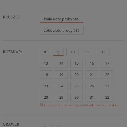
KRUSZEC:
białe złoto próby 585
żółte złoto próby 585
ROZMIAR:
8
9
10
11
12
13
14
15
16
17
18
19
20
21
22
23
24
25
26
27
28
29
30
31
32
Tabela rozmiarów - sprawdź jaki rozmiar wybrać.
GRAWER