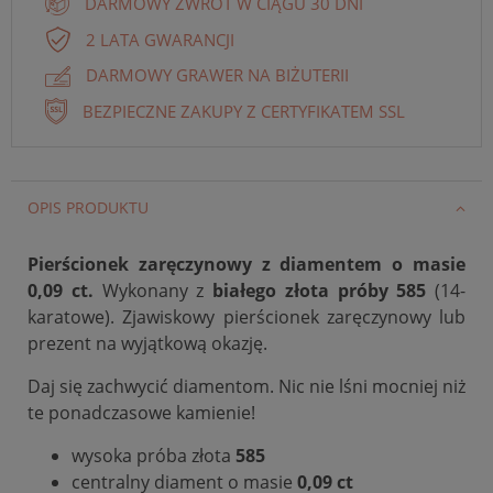
DARMOWY ZWROT W CIĄGU 30 DNI
2 LATA GWARANCJI
DARMOWY GRAWER NA BIŻUTERII
BEZPIECZNE ZAKUPY Z CERTYFIKATEM SSL
OPIS PRODUKTU
Pierścionek zaręczynowy z diamentem o masie
0,09 ct.
Wykonany z
białego
złota próby 585
(14-
karatowe). Zjawiskowy pierścionek zaręczynowy lub
prezent na wyjątkową okazję.
Daj się zachwycić diamentom. Nic nie lśni mocniej niż
te ponadczasowe kamienie!
wysoka próba złota
585
centralny diament o masie
0,09 ct