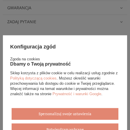
GWARANCJA
ZADAJ PYTANIE
Konfiguracja zgód
Eleganckie opakowanie gratis
Zgoda na cookies
Dbamy o Twoją prywatność
Biżuterię i zegarki zakupione w sklepie internetowym
Sklep korzysta z plików cookie w celu realizacji usług zgodnie z
BOVEM otrzymasz jako gotowy do wręczenia upominek. Do
Polityką dotyczącą cookies
. Możesz określić warunki
każdego zamówienia dołączamy pudełko ze skóry
przechowywania lub dostępu do cookie w Twojej przeglądarce.
ekologicznej oraz elegancką torebkę. Rozmiary i wzory
Więcej informacji na temat warunków i prywatności można
mogą się różnić ze względu na wybrany asortyment.
znaleźć także na stronie
Prywatność i warunki Google
.
WYBIERZ PREZENT
Spersonalizuj swoje ustawienia
Potwierdzam wybrane