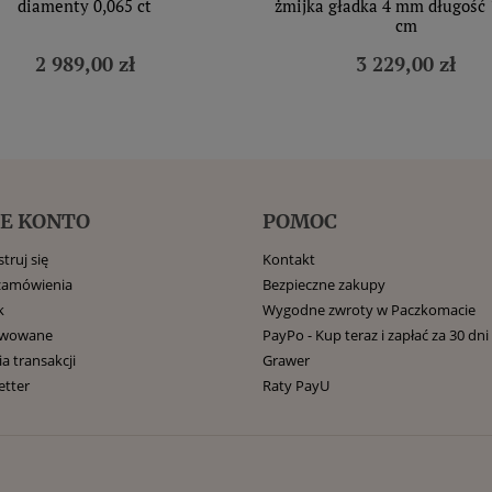
diamenty 0,065 ct
żmijka gładka 4 mm długość 1
cm
2 989,00 zł
3 229,00 zł
E KONTO
POMOC
truj się
Kontakt
zamówienia
Bezpieczne zakupy
k
Wygodne zwroty w Paczkomacie
rwowane
PayPo - Kup teraz i zapłać za 30 dni
ia transakcji
Grawer
etter
Raty PayU