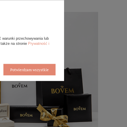
ć warunki przechowywania lub
 także na stronie
Prywatność i
Potwierdzam wszystkie