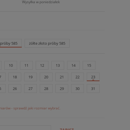
Wysyłka w poniedziałek
o próby 585
żółte złoto próby 585
10
11
12
13
14
15
7
18
19
20
21
22
23
5
26
27
28
29
30
31
iarów - sprawdź jaki rozmiar wybrać.
ZAPISZ