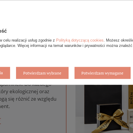
ość
w celu realizacji usług zgodnie z
Polityką dotyczącą cookies
. Możesz określi
eglądarce. Więcej informacji na temat warunków i prywatności można znaleźć
anie gratis
ia
Potwierdzam wybrane
Potwierdzam wymagane
pie internetowym BOVEM
 upominek. Do każdego
óry ekologicznej oraz
gą się różnić ze względu
ent.
T