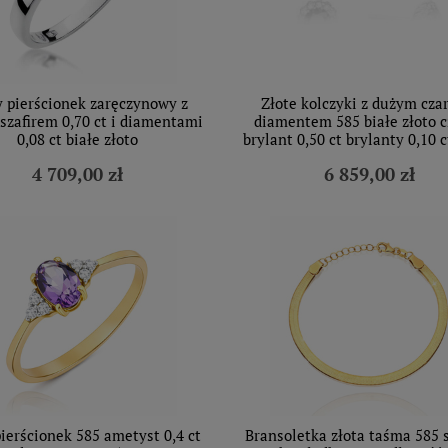
y pierścionek zaręczynowy z
Złote kolczyki z dużym cz
szafirem 0,70 ct i diamentami
diamentem 585 białe złoto 
0,08 ct białe złoto
brylant 0,50 ct brylanty 0,10 c
4 709,00 zł
6 859,00 zł
pierścionek 585 ametyst 0,4 ct
Bransoletka złota taśma 585 