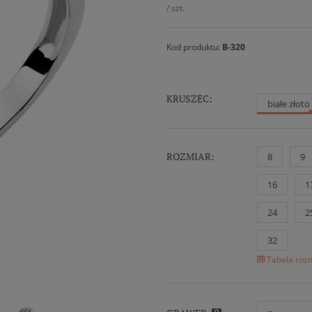
/
szt.
Kod produktu:
B-320
KRUSZEC:
białe złot
ROZMIAR:
8
9
16
1
24
2
32
Tabela rozm