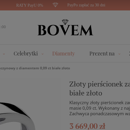
PayPo zapłać za 30 dni
RATY PayU 0%
1:00
Celebrytki
Diamenty
Prezent na
ęczynowy z diamentem 0,09 ct białe złoto
Złoty pierścionek 
białe złoto
Klasyczny złoty pierścionek 
masie 0,09 ct. Wykonany z najl
Zachwyca ponadczasowym wz
3 669,00 zł