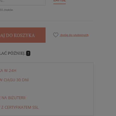
55 znaków.
AJ DO KOSZYKA
dodaj do ulubionych
ŁAĆ PÓŹNIEJ.
?
KA W 24H
 CIĄGU 30 DNI
NA BIŻUTERII
 Z CERTYFIKATEM SSL