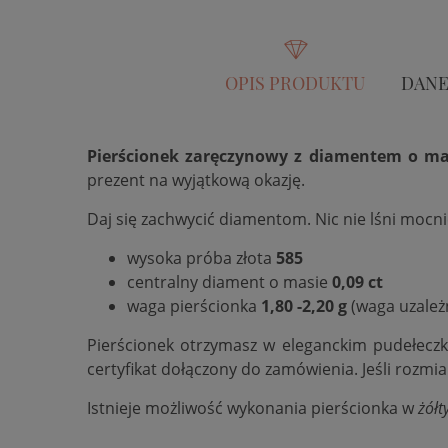
OPIS PRODUKTU
DANE
Pierścionek zaręczynowy z diamentem o mas
prezent na wyjątkową okazję.
Daj się zachwycić diamentom. Nic nie lśni mocn
wysoka próba złota
585
centralny diament o masie
0,09 ct
waga pierścionka
1,80 -2,20 g
(waga uzależ
Pierścionek otrzymasz w eleganckim pudełecz
certyfikat dołączony do zamówienia. Jeśli rozmi
Istnieje możliwość wykonania pierścionka w
żółt