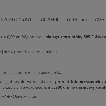
 SZCZEGÓŁOWE
GRAWER
OPINIE (0)
GWA
ie 0,09 ct.
Wykonany z
białego
złota próby 585
(14-kar
iej niż te ponadczasowe kamienie!
niona jest od rozmiaru pierścionka)
ku - gotowy do wręczenia jako
prezent lub pierścionek z
ar okaże się nieodpowiedni, masz
30 dni na darmową korek
ym lub różowym złocie.