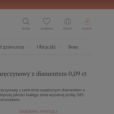
0
SZUKAJ
ULUBIONE
KONTO
KOSZYK
Z grawerem
Obrączki
Bony
zaręczynowy z diamentem 0,09 ct
zaręczynowy z centralnie osadzonym diamentem o
epszej jakości białego złota wysokiej próby 585.
ornictwem.
DARMOWA WYSYŁKA