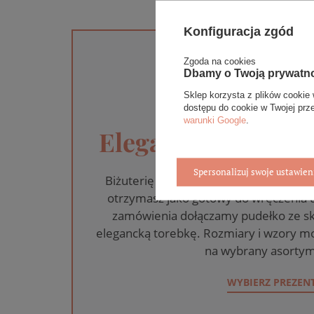
Konfiguracja zgód
Zgoda na cookies
Dbamy o Twoją prywatn
Sklep korzysta z plików cookie 
dostępu do cookie w Twojej prz
warunki Google
.
Eleganckie opakow
Spersonalizuj swoje ustawien
Biżuterię i zegarki zakupione w skle
otrzymasz jako gotowy do wręczenia
zamówienia dołączamy pudełko ze sk
elegancką torebkę. Rozmiary i wzory mo
na wybrany asortym
WYBIERZ PREZEN