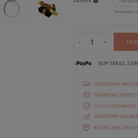
GRAWER
*Maksymalnie 2
DOD
KUP TERAZ, ZAP
BEZPŁATNA WYSYŁ
DARMOWY ZWROT W
2 LATA GWARANCJI
DARMOWY GRAWER 
BEZPIECZNE ZAKUPY