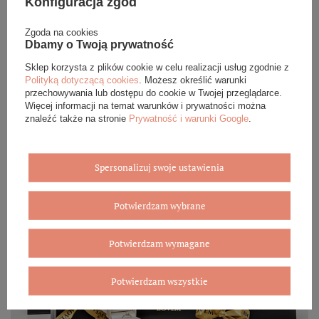
Konfiguracja zgód
każdego zamówienia dołączamy pudełko ze skóry
ekologicznej oraz elegancką torebkę. Rozmiary i wzory
mogą się różnić ze względu na wybrany asortyment.
Zgoda na cookies
Dbamy o Twoją prywatność
WYBIERZ PREZENT
Sklep korzysta z plików cookie w celu realizacji usług zgodnie z
Polityką dotyczącą cookies
. Możesz określić warunki
przechowywania lub dostępu do cookie w Twojej przeglądarce.
Więcej informacji na temat warunków i prywatności można
znaleźć także na stronie
Prywatność i warunki Google
.
Spersonalizuj swoje ustawienia
Potwierdzam wybrane
Potwierdzam wymagane
Potwierdzam wszystkie