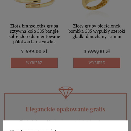
Złota bransoletka gruba
Złoty gruby pierścionek
sztywna koło 585 bangle
bombka 585 wypukły szeroki
żółte złoto diamentowane
gładki dmuchany 15 mm
półotwarta na zawias
7 699,00 zł
3 699,00 zł
WYBIERZ
WYBIERZ
Eleganckie opakowanie gratis
Biżuterię i zegarki zakupione w sklepie internetowym
BOVEM otrzymasz jako gotowy do wręczenia upominek. Do