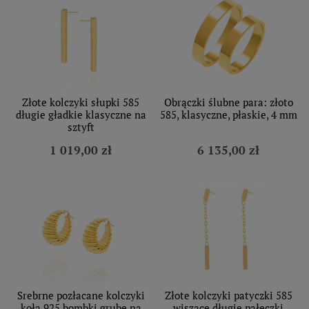
Złote kolczyki słupki 585
Obrączki ślubne para: złoto
długie gładkie klasyczne na
585, klasyczne, płaskie, 4 mm
sztyft
1 019,00 zł
6 135,00 zł
Srebrne pozłacane kolczyki
Złote kolczyki patyczki 585
koła 925 bombki grube na
wiszące długie pałeczki