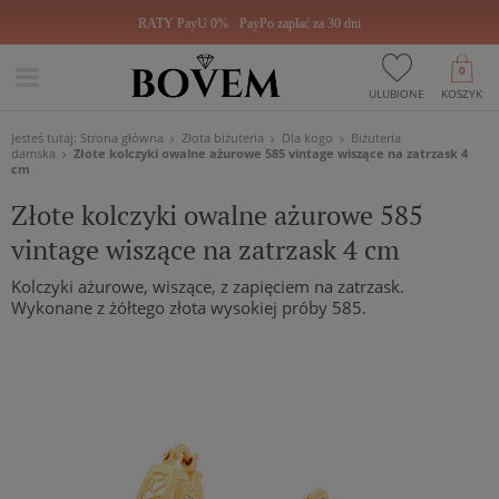
RATY PayU 0%
PayPo zapłać za 30 dni
0
ULUBIONE
KOSZYK
Jesteś tutaj:
Strona główna
Złota biżuteria
Dla kogo
Biżuteria
damska
Złote kolczyki owalne ażurowe 585 vintage wiszące na zatrzask 4
cm
Złote kolczyki owalne ażurowe 585
vintage wiszące na zatrzask 4 cm
Kolczyki ażurowe, wiszące, z zapięciem na zatrzask.
Wykonane z żółtego złota wysokiej próby 585.