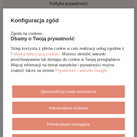
Polityka prywatności
Odstąpienie od umowy
Konfiguracja zgód
MOJE KONTO
Zgoda na cookies
Zarejestruj się
Dbamy o Twoją prywatność
Moje zamówienia
Sklep korzysta z plików cookie w celu realizacji usług zgodnie z
Koszyk
Polityką dotyczącą cookies
. Możesz określić warunki
Obserwowane
przechowywania lub dostępu do cookie w Twojej przeglądarce.
Więcej informacji na temat warunków i prywatności można
Historia transakcji
znaleźć także na stronie
Prywatność i warunki Google
.
Newsletter
POMOC
Spersonalizuj swoje ustawienia
Kontakt
Bezpieczne zakupy
Potwierdzam wybrane
Wygodne zwroty w Paczkomacie
PayPo - Kup teraz i zapłać za 30 dni
Potwierdzam wymagane
Grawer
Raty PayU