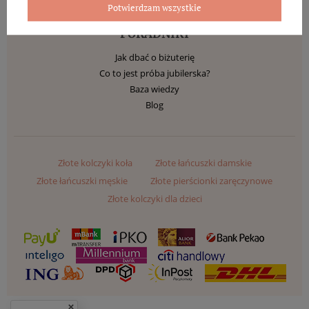
Potwierdzam wszystkie
PORADNIKI
Jak dbać o biżuterię
Co to jest próba jubilerska?
Baza wiedzy
Blog
Złote kolczyki koła
Złote łańcuszki damskie
Złote łańcuszki męskie
Złote pierścionki zaręczynowe
Złote kolczyki dla dzieci