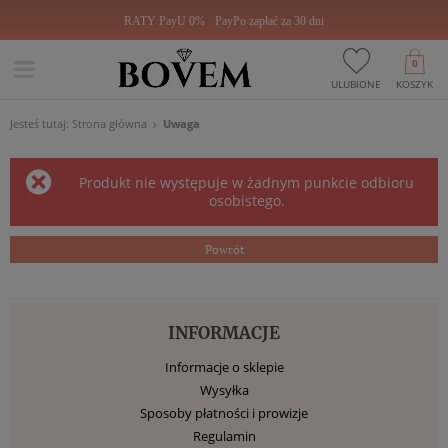
RATY PayU 0%
PayPo zapłać za 30 dni
0
ULUBIONE
KOSZYK
Jesteś tutaj:
Strona główna
Uwaga
Produkt nie występuje w żadnym punkcie odbioru
osobistego.
Powrót
INFORMACJE
Informacje o sklepie
Wysyłka
Sposoby płatności i prowizje
Regulamin