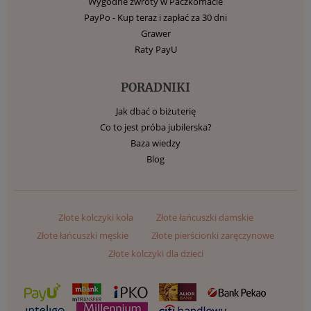
Wygodne zwroty w Paczkomacie
PayPo - Kup teraz i zapłać za 30 dni
Grawer
Raty PayU
PORADNIKI
Jak dbać o biżuterię
Co to jest próba jubilerska?
Baza wiedzy
Blog
Złote kolczyki koła
Złote łańcuszki damskie
Złote łańcuszki męskie
Złote pierścionki zaręczynowe
Złote kolczyki dla dzieci