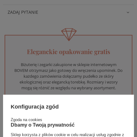
ZADAJ PYTANIE
Eleganckie opakowanie gratis
Biżuterię i zegarki zakupione w sklepie internetowym
BOVEM otrzymasz jako gotowy do wręczenia upominek. Do
każdego zamówienia dołączamy pudełko ze skóry
ekologicznej oraz elegancką torebkę. Rozmiary i wzory
mogą się różnić ze względu na wybrany asortyment.
WYBIERZ PREZENT
Konfiguracja zgód
Zgoda na cookies
Dbamy o Twoją prywatność
Sklep korzysta z plików cookie w celu realizacji usług zgodnie z