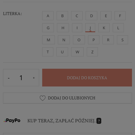
LITERKA:
A
B
C
D
E
F
G
H
I
J
K
L
M
N
O
P
R
S
T
U
W
Z
DODAJ DO KOSZYKA
DODAJ DO ULUBIONYCH
KUP TERAZ, ZAPŁAĆ PÓŹNIEJ.
?