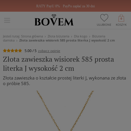
RATY PayU 0%
PayPo zapłać za 30 dni
0
ULUBIONE
KOSZYK
Jesteś tutaj:
Strona główna
Złota biżuteria
Dla kogo
Biżuteria
damska
Złota zawieszka wisiorek 585 prosta literka J wysokość 2 cm
5.00 / 5
zobacz opinie
Złota zawieszka wisiorek 585 prosta
literka J wysokość 2 cm
Złota zawieszka o kształcie prostej literki J, wykonana ze złota
o próbie 585.