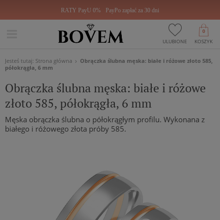
RATY PayU 0%
PayPo zapłać za 30 dni
0
ULUBIONE
KOSZYK
Jesteś tutaj:
Strona główna
Obrączka ślubna męska: białe i różowe złoto 585,
półokrągła, 6 mm
Obrączka ślubna męska: białe i różowe
złoto 585, półokrągła, 6 mm
Męska obrączka ślubna o półokrągłym profilu. Wykonana z
białego i różowego złota próby 585.