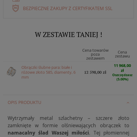
BEZPIECZNE ZAKUPY Z CERTYFIKATEM SSL
W ZESTAWIE TANIEJ !
Cena towarów
Cena
poza
zestawu
zestawem
11 968,00
Obrączki ślubne para: białe i
zł
różowe złoto 585, diamenty, 6
12 598,00 zł
Oszczędzasz
mm
(5.00%)
OPIS PRODUKTU
Wytrzymały metal szlachetny – szczere złoto
zamknięte w formie olśniewających obrączek to
namacalny ślad Waszej miłości
. Tej płomiennej