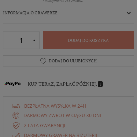
*Maksymalnie 255 znaków.
INFORMACJA O GRAWERZE
DODAJ DO KOSZYKA
DODAJ DO ULUBIONYCH
KUP TERAZ, ZAPŁAĆ PÓŹNIEJ.
?
BEZPŁATNA WYSYŁKA W 24H
DARMOWY ZWROT W CIĄGU 30 DNI
2 LATA GWARANCJI
DARMOWY GRAWER NA BIŻUTERII