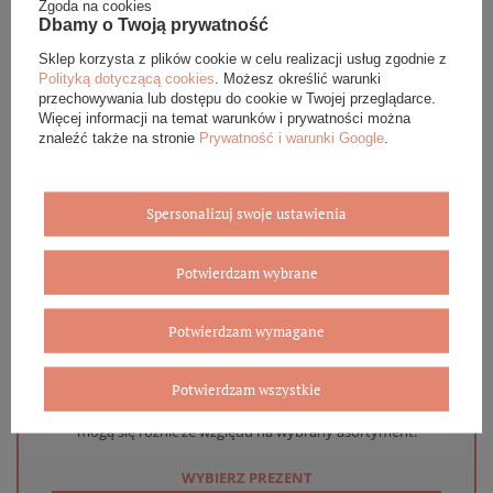
DANE SZCZEGÓŁOWE
Zgoda na cookies
Dbamy o Twoją prywatność
OPINIE (0)
Sklep korzysta z plików cookie w celu realizacji usług zgodnie z
Polityką dotyczącą cookies
. Możesz określić warunki
przechowywania lub dostępu do cookie w Twojej przeglądarce.
GWARANCJA
Więcej informacji na temat warunków i prywatności można
znaleźć także na stronie
Prywatność i warunki Google
.
ZADAJ PYTANIE
Spersonalizuj swoje ustawienia
Potwierdzam wybrane
Eleganckie opakowanie gratis
Potwierdzam wymagane
Biżuterię i zegarki zakupione w sklepie internetowym
BOVEM otrzymasz jako gotowy do wręczenia upominek. Do
Potwierdzam wszystkie
każdego zamówienia dołączamy pudełko ze skóry
ekologicznej oraz elegancką torebkę. Rozmiary i wzory
mogą się różnić ze względu na wybrany asortyment.
WYBIERZ PREZENT