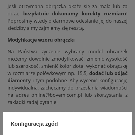
Jeśli otrzymana obrączka okaże się za mała lub za
duża,
bezpłatnie dokonamy korekty rozmiaru
!
Poprosimy wtedy o darmowe odesłanie jej do naszej
siedziby a my zajmiemy się resztą.
Modyfikacje wzoru obrączki
Na Państwa życzenie wybrany model obrączek
możemy dowolnie zmodyfikować: zmienić wysokość
lub szerokość, zmienić kolor złota, wykonać obrączkę
w rozmiarze połówkowym np. 15,5,
dodać lub odjąć
diamenty
i tym podobne. Aby wycenić konfigurację
indywidualną, zachęcamy do przesłania wiadomości
na adres online@bovem.com.pl lub skorzystania z
zakładki zadaj pytanie.
Podana cena dotyczy jednej sztuki.
Konfiguracja zgód